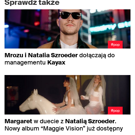
Sprawdź także
#pop
Mrozu
i
Natalia Szroeder
dołączają do
managementu
Kayax
#pop
Margaret
w duecie z
Natalią Szroeder
.
Nowy album “Maggie Vision” już dostępny