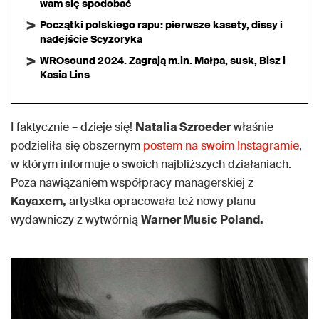
wam się spodobać
Początki polskiego rapu: pierwsze kasety, dissy i
nadejście Scyzoryka
WROsound 2024. Zagrają m.in. Małpa, susk, Bisz i
Kasia Lins
I faktycznie – dzieje się!
Natalia Szroeder
właśnie
podzieliła się obszernym
postem na swoim Instagramie
,
w którym informuje o swoich najbliższych działaniach.
Poza nawiązaniem współpracy managerskiej z
Kayaxem,
artystka opracowała też nowy planu
wydawniczy z wytwórnią
Warner Music Poland.