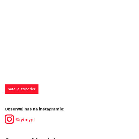
natalia szroeder
Obserwuj nas na instagramie:
@rytmypl