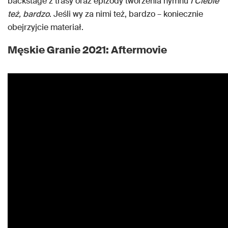
backstage z trasy oraz epizody tworzenia hymnu
I Ciebie
też, bardzo
. Jeśli wy za nimi też, bardzo – koniecznie
obejrzyjcie materiał.
Męskie Granie 2021: Aftermovie