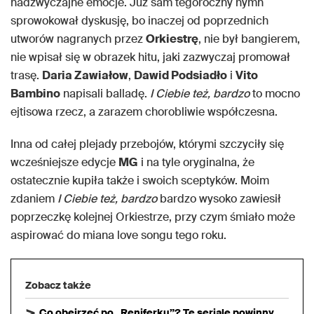
nadzwyczajne emocje. Już sam tegoroczny hymn
sprowokował dyskusję, bo inaczej od poprzednich
utworów nagranych przez
Orkiestrę
, nie był bangierem,
nie wpisał się w obrazek hitu, jaki zazwyczaj promował
trasę.
Daria Zawiałow
,
Dawid Podsiadło
i
Vito
Bambino
napisali balladę.
I Ciebie też, bardzo
to mocno
ejtisowa rzecz, a zarazem chorobliwie współczesna.
Inna od całej plejady przebojów, którymi szczyciły się
wcześniejsze edycje
MG
i na tyle oryginalna, że
ostatecznie kupiła także i swoich sceptyków. Moim
zdaniem
I Ciebie też, bardzo
bardzo wysoko zawiesił
poprzeczkę kolejnej Orkiestrze, przy czym śmiało może
aspirować do miana love songu tego roku.
Zobacz także
Co obejrzeć po „Reniferku”? Te seriale powinny