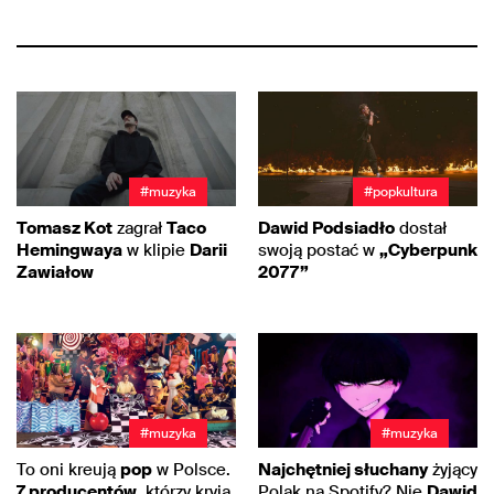
#muzyka
#popkultura
Tomasz Kot
zagrał
Taco
Dawid Podsiadło
dostał
Hemingwaya
w klipie
Darii
swoją postać w
„Cyberpunk
Zawiałow
2077”
#muzyka
#muzyka
To oni kreują
pop
w Polsce.
Najchętniej słuchany
żyjący
7 producentów
, którzy kryją
Polak na Spotify? Nie
Dawid