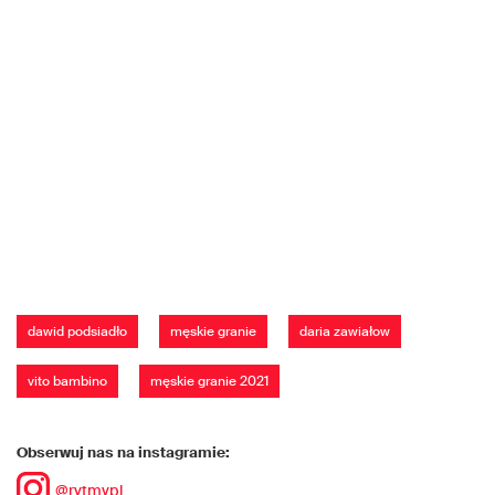
dawid podsiadło
męskie granie
daria zawiałow
vito bambino
męskie granie 2021
Obserwuj nas na instagramie:
@rytmypl