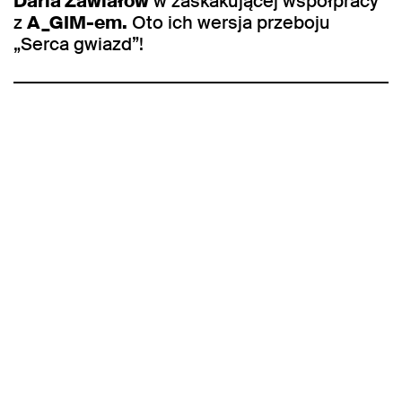
Daria Zawiałow
w zaskakującej współpracy
z
A_GIM-em.
Oto ich wersja przeboju
„Serca gwiazd”!