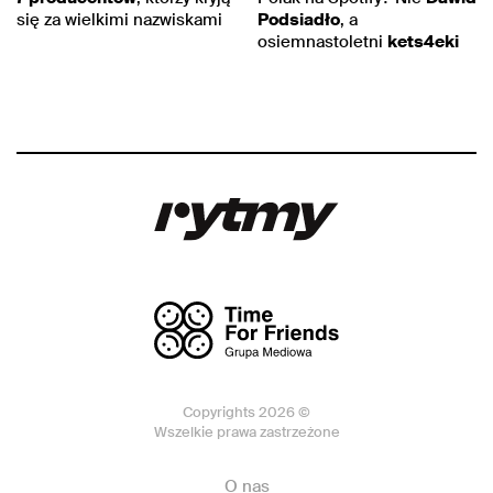
się za wielkimi nazwiskami
Podsiadło
, a
osiemnastoletni
kets4eki
Copyrights 2026 ©
Wszelkie prawa zastrzeżone
O nas