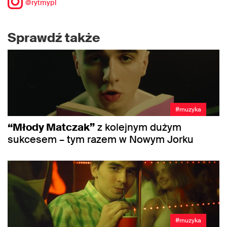
@rytmypl
Sprawdź także
#muzyka
“Młody Matczak”
z kolejnym dużym
sukcesem – tym razem w Nowym Jorku
#muzyka