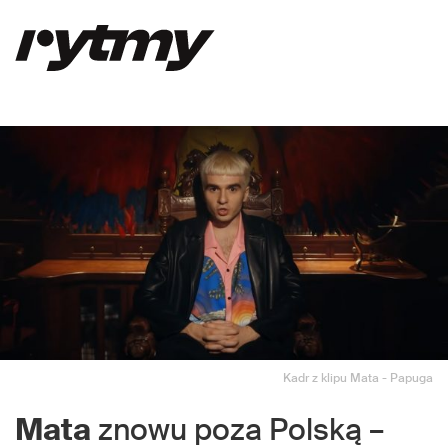
Kadr z klipu Mata - Papuga
Mata
znowu poza Polską –