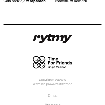
Cała nadzieja w
raperach
!
koncertu w Rawiczu
Copyrights 2026 ©
Wszelkie prawa zastrzeżone
O nas