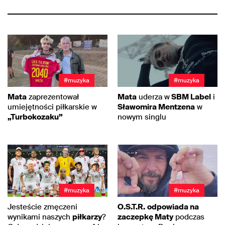
#muzyka
#muzyka
Mata
zaprezentował
Mata
uderza w
SBM Label
i
umiejętności piłkarskie w
Sławomira Mentzena
w
„Turbokozaku”
nowym singlu
#muzyka
#muzyka
Jesteście zmęczeni
O.S.T.R.
odpowiada na
wynikami naszych
piłkarzy
?
zaczepkę Maty
podczas