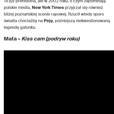
To już prehistoria, ale w 2002 roku, o czym zapominają
polskie media,
New York Times
przyjrzał się również
bliżej poznańskiej scenie rapowej. Rzucił wtedy sporo
światła chociażby na
Peję
, późniejszą niekwestionowaną
legendę gatunku.
Mata –
Kiss cam (podryw roku)