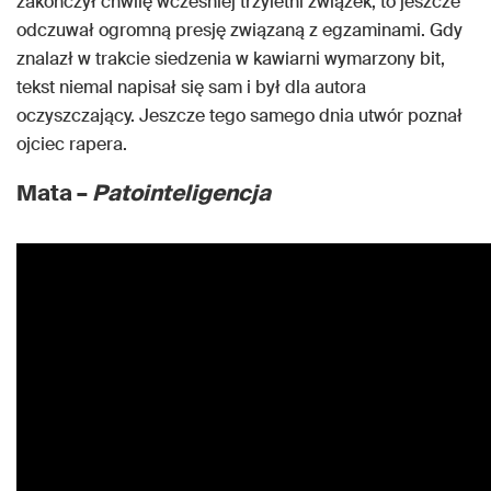
zakończył chwilę wcześniej trzyletni związek, to jeszcze
odczuwał ogromną presję związaną z egzaminami. Gdy
znalazł w trakcie siedzenia w kawiarni wymarzony bit,
tekst niemal napisał się sam i był dla autora
oczyszczający. Jeszcze tego samego dnia utwór poznał
ojciec rapera.
Mata –
Patointeligencja