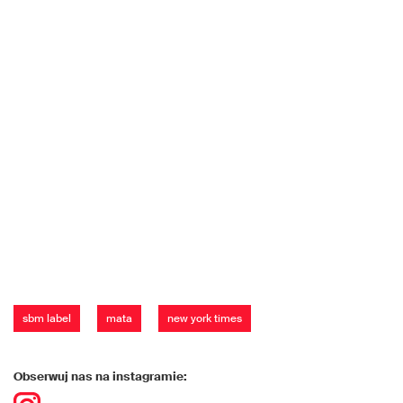
sbm label
mata
new york times
Obserwuj nas na instagramie: