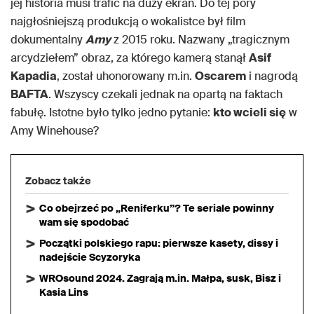
jej historia musi trafić na duży ekran. Do tej pory
najgłośniejszą produkcją o wokalistce był film
dokumentalny
Amy
z 2015 roku. Nazwany „tragicznym
arcydziełem” obraz, za którego kamerą stanął
Asif
Kapadia
, został uhonorowany m.in.
Oscarem
i nagrodą
BAFTA
. Wszyscy czekali jednak na opartą na faktach
fabułę. Istotne było tylko jedno pytanie:
kto wcieli się
w
Amy Winehouse?
Zobacz także
Co obejrzeć po „Reniferku”? Te seriale powinny
wam się spodobać
Początki polskiego rapu: pierwsze kasety, dissy i
nadejście Scyzoryka
WROsound 2024. Zagrają m.in. Małpa, susk, Bisz i
Kasia Lins