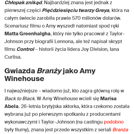
Chłopak znikąd
. Najbardziej znana jest jednak z
pierwszej części
Pięćdziesięciu twarzy Greya
, która na
całym świecie zarobiła prawie 570 milionów dolarów.
Scenariusz filmu o Amy wyszedł natomiast spod ręki
Matta Greenhalgha
, który nie tylko pracował z Taylor-
Johnson przy biografii Lennona, ale też napisał skrypt
filmu
Control
– historii życia lidera Joy Division, Iana
Curtisa.
Gwiazda
Branży
jako Amy
Winehouse
I najważniejsze – wiadomo już, kto zagra główną rolę w
Back to Black
. W Amy Winehouse wcieli się
Marisa
Abela
. 26-letnia brytyjska aktorka, która rzekomo została
wybrana już po pierwszym spotkaniu z producentami
wykonawczymi i Taylor-Johnson (na castingu
podobno
były tłumy), znana jest przede wszystkim z seriali
Branża