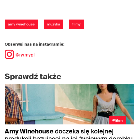
amy winehouse
muzyka
filmy
Obserwuj nas na instagramie:
@rytmypl
Sprawdź także
#filmy
Amy Winehouse
doczeka się kolejnej
produkcji bazującej na jej życiowym dorobku