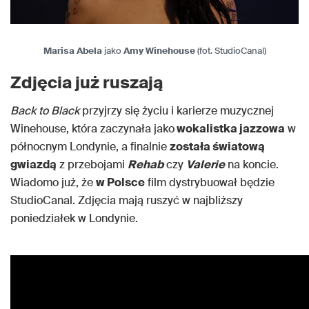
Marisa Abela
jako
Amy Winehouse
(fot. StudioCanal)
Zdjęcia już ruszają
Back to Black
przyjrzy się życiu i karierze muzycznej
Winehouse, która zaczynała jako
wokalistka jazzowa
w
północnym Londynie, a finalnie
została światową
gwiazdą
z przebojami
Rehab
czy
Valerie
na koncie.
Wiadomo już, że
w Polsce
film dystrybuował będzie
StudioCanal. Zdjęcia mają ruszyć w najbliższy
poniedziałek w Londynie.