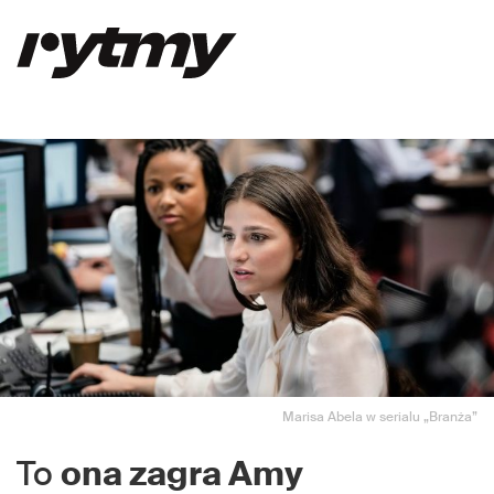
Marisa Abela w serialu „Branża”
To
ona zagra Amy