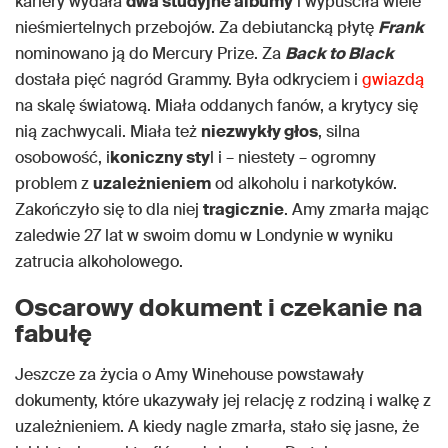
kariery wydała
dwa studyjne albumy
i wypuściła wiele
nieśmiertelnych przebojów. Za debiutancką płytę
Frank
nominowano ją do Mercury Prize. Za
Back to Black
dostała pięć nagród Grammy. Była odkryciem i
gwiazdą
na skalę światową. Miała oddanych fanów, a krytycy się
nią zachwycali. Miała też
niezwykły głos
, silna
osobowość, i
koniczny sty
l i – niestety – ogromny
problem z
uzależnieniem
od alkoholu i narkotyków.
Zakończyło się to dla niej
tragicznie
. Amy zmarła mając
zaledwie 27 lat w swoim domu w Londynie w wyniku
zatrucia alkoholowego.
Oscarowy dokument i czekanie na
fabułę
Jeszcze za życia o Amy Winehouse powstawały
dokumenty, które ukazywały jej relację z rodziną i walkę z
uzależnieniem. A kiedy nagle zmarła, stało się jasne, że