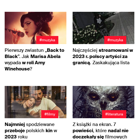
#muzyka
#muzyka
Pierwszy zwiastun „
Back to
Najczęściej
streamowani w
Black
”. Jak
Marisa Abela
2023 r. polscy artyści za
wypada
w roli Amy
granicą
. Zaskakująca lista
Winehouse
?
#filmy
#literatura
Najmniej
spodziewane
Z książki na ekran. 7
przeboje
polskich
kin
w
powieści
, które
nadal nie
2023
roku
doczekały się
filmowych