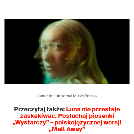
Luna/ fot. Universal Music Polska
Przeczytaj także:
Luna nie przestaje
zaskakiwać. Posłuchaj piosenki
„Wystarczy” – polskojęzycznej wersji
„Melt Away”