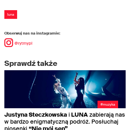
luna
Obserwuj nas na instagramie:
@rytmypl
Sprawdź także
#muzyka
Justyna Steczkowska
i
LUNA
zabierają nas
w bardzo enigmatyczną podróż. Posłuchaj
piosenki
“Nie mój sen”