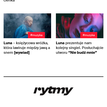
cienka
#muzyka
#muzyka
Luna
– księżycowa wróżka,
Luna
prezentuje nam
która lawiruje między jawą a
kolejny singiel. Posłuchajcie
snem
[wywiad]
utworu
“Nie budź mnie”