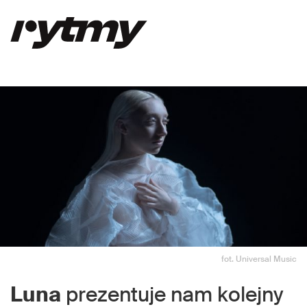
fot. Universal Music
Luna
prezentuje nam kolejny