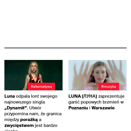
#alternatywa
#muzyka
Luna
odpala lont swojego
LUNA (ЛУНА)
zaprezentuje
najnowszego singla
garść popowych brzmień w
„Dynamit”
. Utwór
Poznaniu
i
Warszawie
przypomina nam, że granica
między
porażką
a
zwycięstwem
jest bardzo