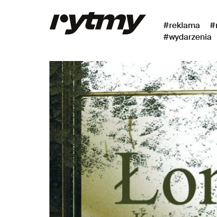
#reklama
#
#wydarzenia