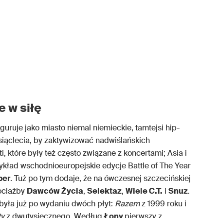
 w siłę
guruje jako miasto niemal niemieckie, tamtejsi hip-
siąclecia, by zaktywizować nadwiślańskich
, które były też często związane z koncertami; Asia i
ykład wschodnioeuropejskie edycje Battle of The Year
ber
. Tuż po tym dodaje, że na ówczesnej szczecińskiej
hociażby
Dawców Życia
,
Selektaz
,
Wiele C.T.
i
Snuz
.
była już po wydaniu dwóch płyt:
Razem
z 1999 roku i
ty
z dwutysięcznego. Według
Łony
pierwszy z