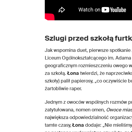
Szlugi przed szkołą fur
Jak wspomina duet, pierwsze spotkanie
Liceum Ogólnokształcącego im. Adama A
geograficznym rozmieszczeniu owego w
za szkołą.
Łona
twierdzi, że naprzeciwk
szkoły) palił papierosy, „co oczywiście 
żartobliwie raper.
Jednym z owoców wspólnych rozmów pr
zatytułowana, nomen omen,
Owoce mias
największa odpowiedzialność organiza
tamte czasy,
Łona
dodaje: „Nie mieliśmy