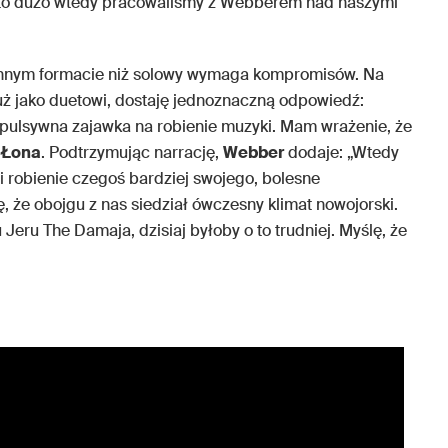
 to dużo wtedy pracowaliśmy z Webberem nad naszymi
 innym formacie niż solowy wymaga kompromisów. Na
 już jako duetowi, dostaję jednoznaczną odpowiedź:
pulsywna zajawka na robienie muzyki. Mam wrażenie, że
i
Łona
. Podtrzymując narrację,
Webber
dodaje: „Wtedy
 i robienie czegoś bardziej swojego, bolesne
 że obojgu z nas siedział ówczesny klimat nowojorski.
 Jeru The Damaja, dzisiaj byłoby o to trudniej. Myślę, że