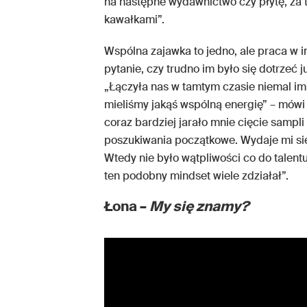
na następne wydawnictwo czy płytę, za
kawałkami”.
Wspólna zajawka to jedno, ale praca w
pytanie, czy trudno im było się dotrzeć
„Łączyła nas w tamtym czasie niemal im
mieliśmy jakąś wspólną energię” – mów
coraz bardziej jarało mnie cięcie sampli
poszukiwania początkowe. Wydaje mi się,
Wtedy nie było wątpliwości co do talentu
ten podobny mindset wiele zdziałał”.
Łona –
My się znamy?