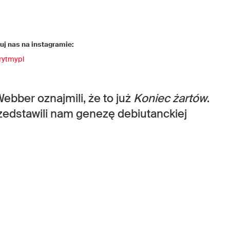
j nas na instagramie:
rytmypl
ebber oznajmili, że to już
Koniec żartów
.
rzedstawili nam genezę debiutanckiej