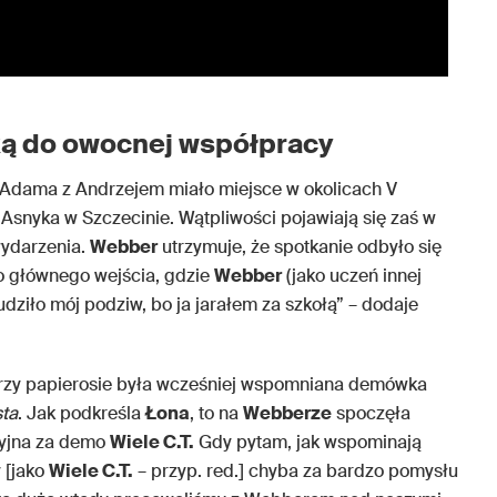
tką do owocnej współpracy
 Adama z Andrzejem miało miejsce w okolicach V
snyka w Szczecinie. Wątpliwości pojawiają się zaś w
ydarzenia.
Webber
utrzymuje, że spotkanie odbyło się
o głównego wejścia, gdzie
Webber
(jako uczeń innej
budziło mój podziw, bo ja jarałem za szkołą” – dodaje
zy papierosie była wcześniej wspomniana demówka
ta
. Jak podkreśla
Łona
, to na
Webberze
spoczęła
cyjna za demo
Wiele C.T.
Gdy pytam, jak wspominają
 [jako
Wiele C.T.
– przyp. red.] chyba za bardzo pomysłu