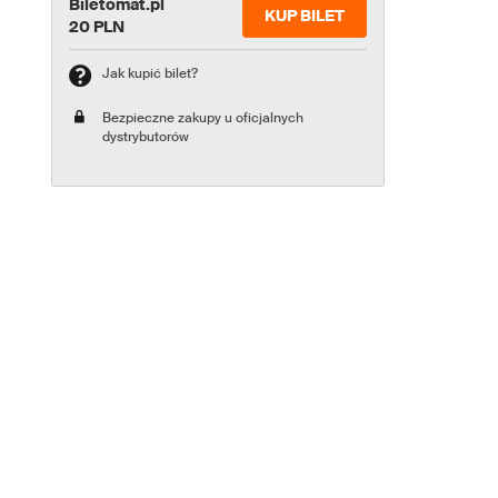
Biletomat.pl
KUP BILET
20 PLN
Jak kupić bilet?
Bezpieczne zakupy u oficjalnych
dystrybutorów