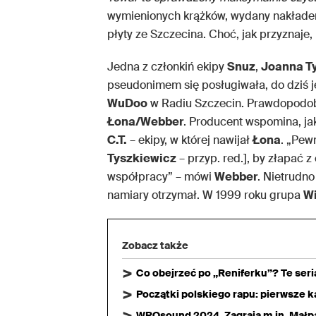
wymienionych krążków, wydany nakład
płyty ze Szczecina. Choć, jak przyznaje
Jedna z członkiń ekipy
Snuz
,
Joanna T
pseudonimem się posługiwała, do dziś je
WuDoo
w Radiu Szczecin. Prawdopodobni
Łona/Webber
. Producent wspomina, j
C.T.
– ekipy, w której nawijał
Łona
. „Pew
Tyszkiewicz
– przyp. red.], by złapać z
współpracy” – mówi
Webber
. Nietrudn
namiary otrzymał. W 1999 roku grupa
Wi
Zobacz także
Co obejrzeć po „Reniferku”? Te ser
Początki polskiego rapu: pierwsze ka
WROsound 2024. Zagrają m.in. Małpa,