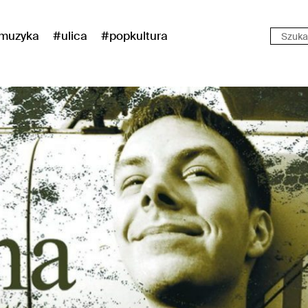
muzyka
#ulica
#popkultura