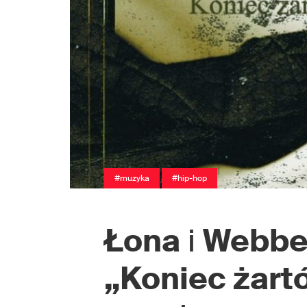
#muzyka
#hip-hop
Łona
i
Webbe
„Koniec żart