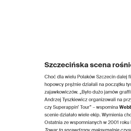
Szczecińska scena rośnie
Choć dla wielu Polaków Szczecin dalej fi
hopowcy prężnie działali na początku ty
zajawkowiczów. „Było dużo jamów graffiti
Andrzej Tyszkiewicz organizowali na prz
czy Superappin’ Tour” – wspomina
Web
scenie działało wiele ekip. Wymienia c
Ostatnia ze wspomnianych w 2001 roku 
Towar to sprawdzony maksymalnie czys