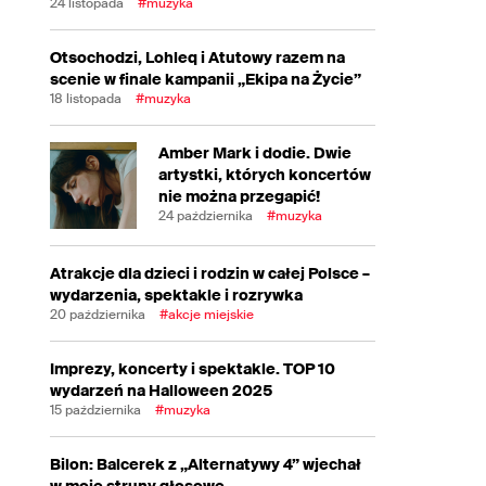
24 listopada
#muzyka
Otsochodzi, Lohleq i Atutowy razem na
scenie w finale kampanii „Ekipa na Życie”
18 listopada
#muzyka
Amber Mark i dodie. Dwie
artystki, których koncertów
nie można przegapić!
24 października
#muzyka
Atrakcje dla dzieci i rodzin w całej Polsce –
wydarzenia, spektakle i rozrywka
20 października
#akcje miejskie
Imprezy, koncerty i spektakle. TOP 10
wydarzeń na Halloween 2025
15 października
#muzyka
Bilon: Balcerek z „Alternatywy 4” wjechał
w moje struny głosowe