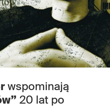
r
wspominają
ów”
20 lat po