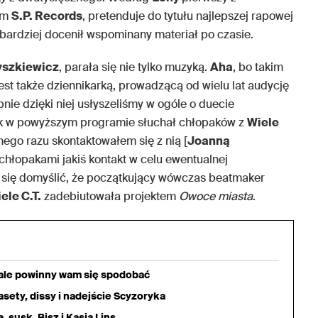
em
S.P. Records
, pretenduje do tytułu najlepszej rapowej
, bardziej docenił wspominany materiał po czasie.
yszkiewicz
, parała się nie tylko muzyką.
Aha
, bo takim
st także dziennikarką, prowadzącą od wielu lat audycję
e dzięki niej usłyszeliśmy w ogóle o duecie
ak w powyższym programie słuchał chłopaków z
Wiele
nego razu skontaktowałem się z nią [
Joanną
 chłopakami jakiś kontakt w celu ewentualnej
o się domyślić, że początkujący wówczas beatmaker
ele C.T.
zadebiutowała projektem
Owoce miasta
.
iale powinny wam się spodobać
sety, dissy i nadejście Scyzoryka
 susk, Bisz i Kasia Lins