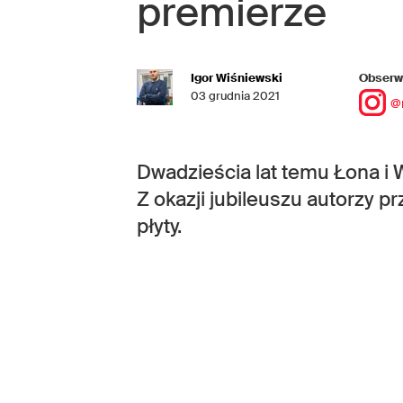
premierze
Igor Wiśniewski
Obserwu
03 grudnia 2021
@
Dwadzieścia lat temu Łona i W
Z okazji jubileuszu autorzy p
płyty.