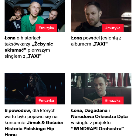
#muzyka
#muzyka
Łona
o historiach
Łona
powróci jesienią z
taksówkarzy.
„Żeby nie
albumem
„TAXI”
skłamać”
pierwszym
singlem z
„TAXI”
#muzyka
#muzyka
8 powodów
, dla których
Łona
,
Dagadana
i
warto było pojawić się na
Narodowa Orkiestra Dęta
koncercie
Jimek & Goście:
w singlu z projektu
Historia Polskiego Hip-
“WINDRAP! Orchestra”
Hopu