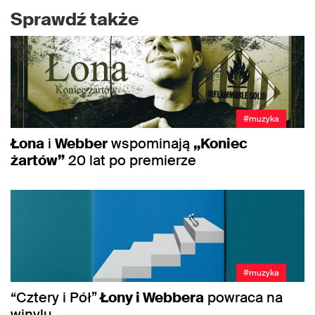
Sprawdź także
#muzyka
Łona
i
Webber
wspominają
„Koniec
żartów”
20 lat po premierze
#muzyka
“Cztery i Pół”
Łony i Webbera
powraca na
winylu