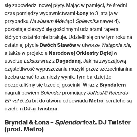
się zapowiedzi nowej płyty. Mając w pamięci, że średni
czas pomiędzy wydawnictwami
Łony
to 3 lata (a w
przypadku
Nawiasem Mówiąc
i
Śpiewnika
nawet 4),
pozostaje cieszyć się gościnnymi udziałami rapera,
których ostatnio nie brakuje. Udzielił się on w tym roku na
ostatniej płycie
Dwóch Sławów
w utworze
Wstępnie nie
,
a także w projekcie
Narodowej Orkiestry Dętej
w
utworze
Luksus
wraz z
Dagadaną
. Jak na zwyczajową
częstotliwość wypuszczania muzyki przez szczecinianina
trzeba uznać to za niezły wynik. Tym bardziej że
doczekaliśmy się trzeciej gościnki. Wraz z
Bryndalem
nagrali bowiem
Splendor
promujący
JuNouMi Records
EP vol.5
. Za bit do utworu odpowiada
Metro
, scratche są
dziełem
DJ-a Twistera
.
Bryndal & Łona –
Splendor
feat. DJ Twister
(prod. Metro)