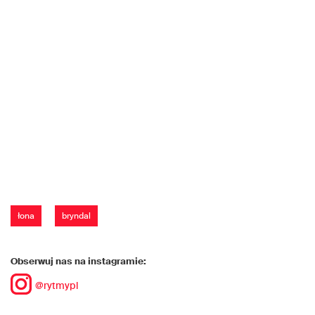
łona
bryndal
Obserwuj nas na instagramie:
@rytmypl