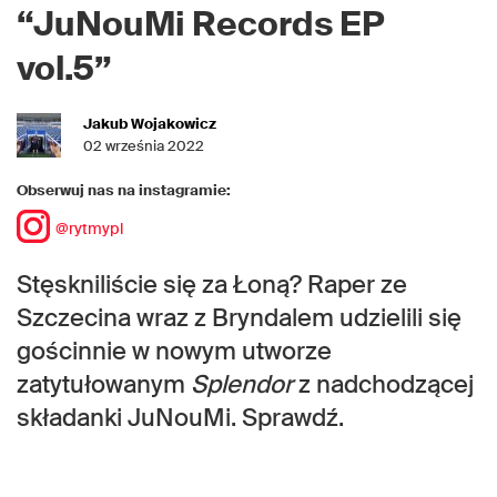
“JuNouMi Records EP
vol.5”
Jakub Wojakowicz
02 września 2022
Obserwuj nas na instagramie:
@rytmypl
Stęskniliście się za Łoną? Raper ze
Szczecina wraz z Bryndalem udzielili się
gościnnie w nowym utworze
zatytułowanym
Splendor
z nadchodzącej
składanki JuNouMi. Sprawdź.