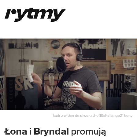
kadr z wideo do utworu „hot16challange2" Łony
Łona
i
Bryndal
promują