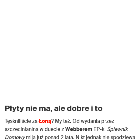
Płyty nie ma, ale dobre i to
Tęskniliście za
Łoną
? My też. Od wydania przez
szczecinianina w duecie z
Webberem
EP-ki
Śpiewnik
Domowy
mija już ponad 2 lata. Nikt jednak nie spodziewa