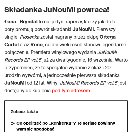
Składanka JuNouMi powraca!
Łona
i
Bryndal
to nie jedyni raperzy, którzy jak do tej
pory promują powrót składanki
JuNouMi
. Pierwszy
singiel
Piosenka
został nagrany przez ekipę
Ortega
Cartel
oraz
Reno
, co dla wielu osób stanowi legendarne
połączenie. Premiera winylowego wydania
JuNouMi
Records EP vol.5
już za dwa tygodnie, 16 września. Warto
przypomnieć, że to specjalne wydanie z okazji 20.
urodzin wytwórni, a jednocześnie pierwsza składanka
JuNouMi
od 12 lat. Winyl
JuNouMi Records EP vol.5
jest
dostępny do kupienia
pod tym adresem
.
Zobacz także
Co obejrzeć po „Reniferku”? Te seriale powinny
wam się spodobać