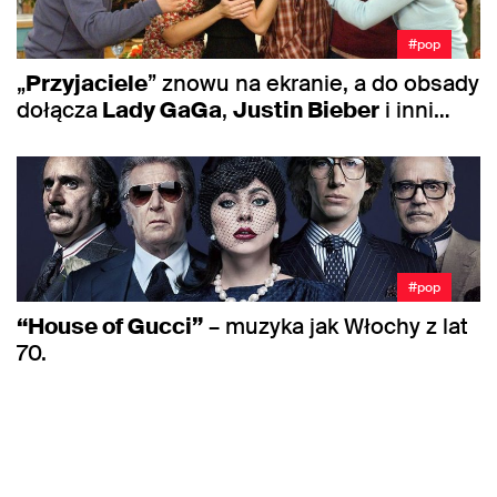
#pop
„
Przyjaciele
” znowu na ekranie, a do obsady
dołącza
Lady GaGa
,
Justin Bieber
i inni…
#pop
“House of Gucci”
– muzyka jak Włochy z lat
70.