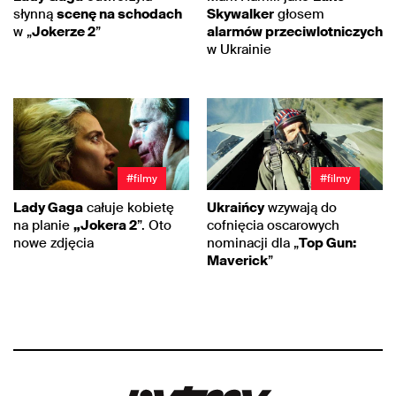
słynną
scenę na schodach
Skywalker
głosem
w „
Jokerze 2
”
alarmów przeciwlotniczych
w Ukrainie
#filmy
#filmy
Lady Gaga
całuje kobietę
Ukraińcy
wzywają do
na planie
„Jokera 2
”. Oto
cofnięcia oscarowych
nowe zdjęcia
nominacji dla „
Top Gun:
Maverick
”