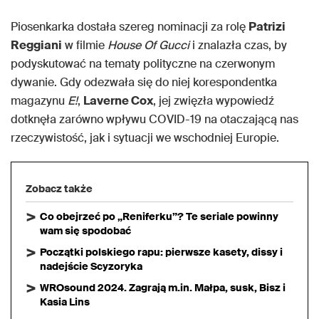
Piosenkarka dostała szereg nominacji za rolę
Patrizi
Reggiani
w filmie
House Of Gucci
i znalazła czas, by
podyskutować na tematy polityczne na czerwonym
dywanie. Gdy odezwała się do niej korespondentka
magazynu
E!
,
Laverne Cox
, jej zwięzła wypowiedź
dotknęła zarówno wpływu COVID-19 na otaczającą nas
rzeczywistość, jak i sytuacji we wschodniej Europie.
Zobacz także
Co obejrzeć po „Reniferku”? Te seriale powinny
wam się spodobać
Początki polskiego rapu: pierwsze kasety, dissy i
nadejście Scyzoryka
WROsound 2024. Zagrają m.in. Małpa, susk, Bisz i
Kasia Lins