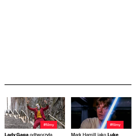
#filmy
#filmy
Lady Gaga
odtworzyła
Mark Hamill jako
Luke