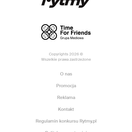
Copyrights 2026 ©
Wszelkie prawa zastrzeżone
O nas
Promocja
Reklama
Kontakt
Regulamin konkursu Rytmy.pl