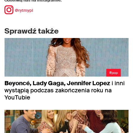
Obserwuj nas na instagramie:
@rytmypl
Sprawdź także
#pop
Beyoncé, Lady Gaga, Jennifer Lopez
i inni
wystąpią podczas zakończenia roku na
YouTubie