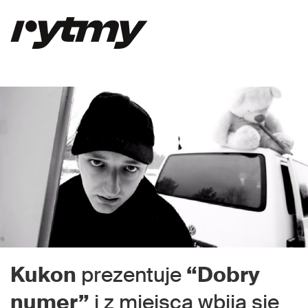
Kukon
prezentuje
“Dobry
numer”
i z miejsca wbija się