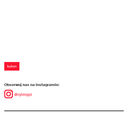
kukon
Obserwuj nas na instagramie:
@rytmypl