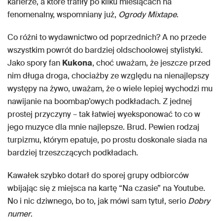
karierze, a które trafiły po kilku miesiącach na
fenomenalny, wspomniany już,
Ogrody Mixtape
.
Co różni to wydawnictwo od poprzednich? A no przede
wszystkim powrót do bardziej oldschoolowej stylistyki.
Jako spory fan
Kukona
, choć uważam, że jeszcze przed
nim długa droga, chociażby ze względu na nienajlepszy
występy na żywo, uważam, że o wiele lepiej wychodzi mu
nawijanie na boombap’owych podkładach. Z jednej
prostej przyczyny – tak łatwiej wyeksponować to co w
jego muzyce dla mnie najlepsze. Brud. Pewien rodzaj
turpizmu, którym epatuje, po prostu doskonale siada na
bardziej trzeszczących podkładach.
Kawałek szybko dotarł do sporej grupy odbiorców
wbijając się z miejsca na kartę “Na czasie” na Youtube.
No i nic dziwnego, bo to, jak mówi sam tytuł, serio
Dobry
numer
.