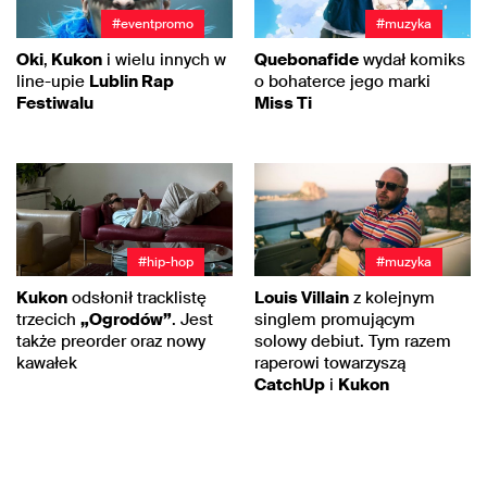
#eventpromo
#muzyka
Oki
,
Kukon
i wielu innych w
Quebonafide
wydał komiks
line-upie
Lublin Rap
o bohaterce jego marki
Festiwalu
Miss Ti
#hip-hop
#muzyka
Kukon
odsłonił tracklistę
Louis Villain
z kolejnym
trzecich
„Ogrodów”
. Jest
singlem promującym
także preorder oraz nowy
solowy debiut. Tym razem
kawałek
raperowi towarzyszą
CatchUp
i
Kukon