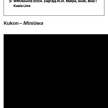
WROsound 2024. Zagrają m.in. Małpa, susk, Bisz i
Kasia Lins
Kukon –
Miniówa