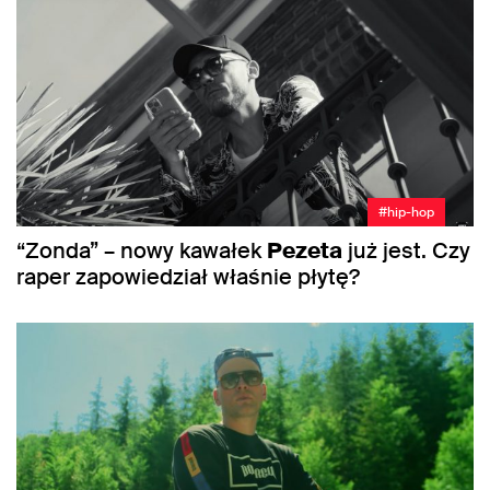
#hip-hop
“Zonda” – nowy kawałek
Pezeta
już jest. Czy
raper zapowiedział właśnie płytę?