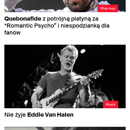
#hip-hop
Quebonafide
z potrójną platyną za
“Romantic Psycho” i niespodzianką dla
fanów
#rock
Nie żyje
Eddie Van Halen