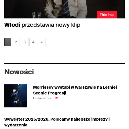
#hip-hop
Włodi
przedstawia nowy klip
1
2
3
4
»
Nowości
Morrissey wystąpi w Warszawie na Letniej
Scenie Progresji
05 kwietnia
#
Sylwester 2025/2026. Polecamy najlepsze imprezy i
wydarzenia