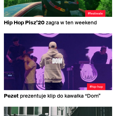
#festiwale
Hip Hop Pisz’20
zagra w ten weekend
#hip-hop
Pezet
prezentuje klip do kawałka “Dom”