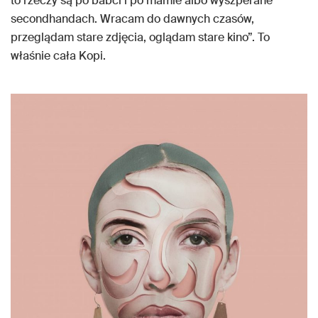
to rzeczy są po babci i po mamie albo wyszperane
secondhandach. Wracam do dawnych czasów,
przeglądam stare zdjęcia, oglądam stare kino”. To
właśnie cała Kopi.