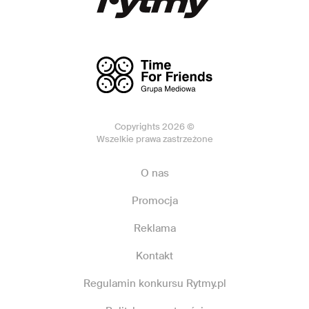
Copyrights 2026 ©
Wszelkie prawa zastrzeżone
O nas
Promocja
Reklama
Kontakt
Regulamin konkursu Rytmy.pl