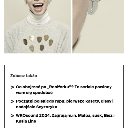
Zobacz także
Co obejrzeć po „Reniferku”? Te seriale powinny
wam się spodobać
Początki polskiego rapu: pierwsze kasety, dissy i
nadejście Scyzoryka
WROsound 2024. Zagrają m.in. Małpa, susk, Bisz i
Kasia Lins