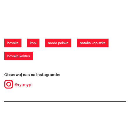
bovska
kopi
moda polska
natalia kopiszka
bovska kaktus
Obserwuj nas na instagramie:
@rytmypl