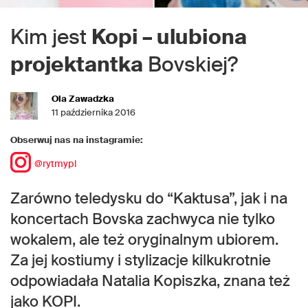
Kim jest
Kopi – ulubiona
projektantka
Bovskiej?
Ola Zawadzka
11 października 2016
Obserwuj nas na instagramie:
@rytmypl
Zarówno teledysku do “Kaktusa”, jak i na
koncertach Bovska zachwyca nie tylko
wokalem, ale też oryginalnym ubiorem.
Za jej kostiumy i stylizacje kilkukrotnie
odpowiadała Natalia Kopiszka, znana też
jako KOPI.