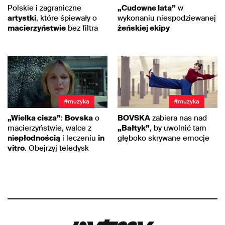
Polskie i zagraniczne
„Cudowne lata”
w
artystki
, które śpiewały o
wykonaniu niespodziewanej
macierzyństwie
bez filtra
żeńskiej ekipy
#muzyka
#muzyka
„Wielka cisza”
:
Bovska
o
BOVSKA
zabiera nas nad
macierzyństwie, walce z
„Bałtyk”
, by uwolnić tam
niepłodnością
i leczeniu
in
głęboko skrywane emocje
vitro
. Obejrzyj teledysk