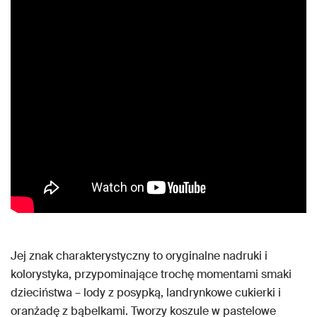
Jej znak charakterystyczny to oryginalne nadruki i
kolorystyka, przypominające trochę momentami smaki
dzieciństwa – lody z posypką, landrynkowe cukierki i
oranżadę z bąbelkami. Tworzy koszule w pastelowe