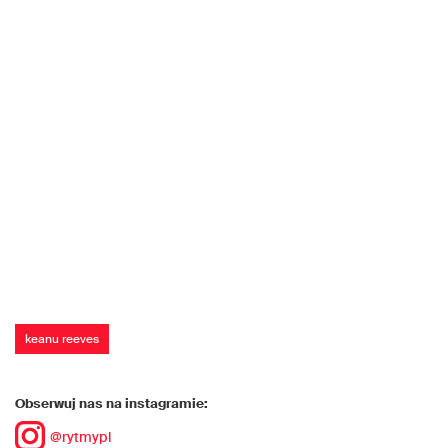
keanu reeves
Obserwuj nas na instagramie:
@rytmypl