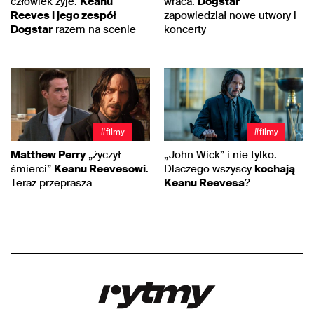
człowiek żyje.
Keanu
wraca.
Dogstar
Reeves i jego zespół
zapowiedział nowe utwory i
Dogstar
razem na scenie
koncerty
#filmy
#filmy
Matthew Perry
„życzył
„John Wick” i nie tylko.
śmierci”
Keanu Reevesowi
.
Dlaczego wszyscy
kochają
Teraz przeprasza
Keanu Reevesa
?