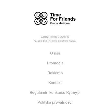
Copyrights 2026 ©
Wszelkie prawa zastrzeżone
O nas
Promocja
Reklama
Kontakt
Regulamin konkursu Rytmy.pl
Polityka prywatności