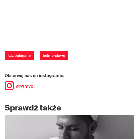
kaz bałagane
belmondawg
Obserwuj nas na instagramie:
@rytmypl
Sprawdź także