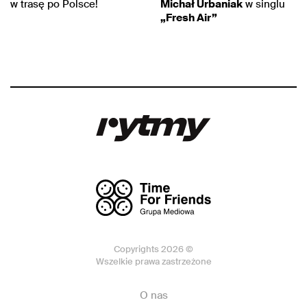
w trasę po Polsce!
Michał Urbaniak
w singlu
„Fresh Air”
Copyrights 2026 ©
Wszelkie prawa zastrzeżone
O nas