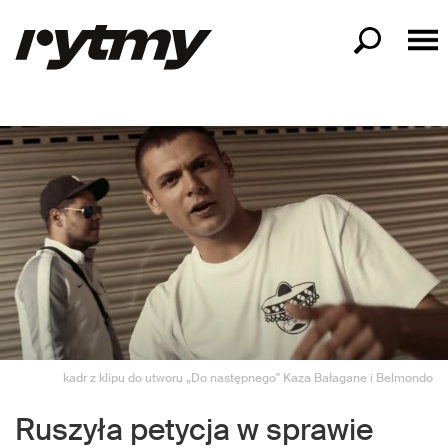
kadr z klipu do utworu „Do następnego" Kaza Bałagane i Belmondo
Ruszyła petycja w sprawie