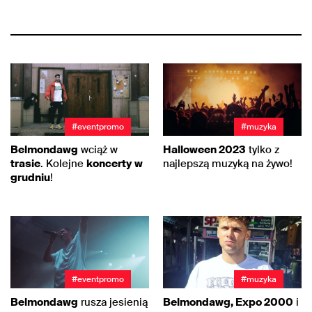
#eventpromo
#muzyka
Belmondawg
wciąż w
Halloween 2023
tylko z
trasie
. Kolejne
koncerty
w
najlepszą muzyką na żywo!
grudniu
!
#eventpromo
#muzyka
Belmondawg
rusza jesienią
Belmondawg, Expo 2000
i