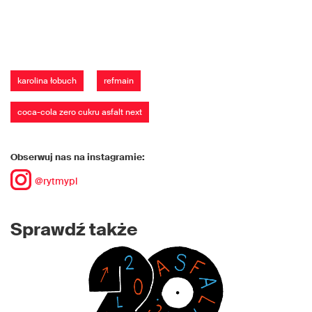
karolina łobuch
refmain
coca-cola zero cukru asfalt next
Obserwuj nas na instagramie:
@rytmypl
Sprawdź także