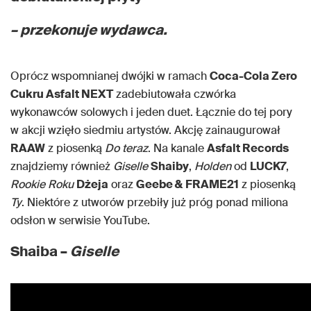
– przekonuje wydawca.
Oprócz wspomnianej dwójki w ramach
Coca-Cola Zero
Cukru Asfalt NEXT
zadebiutowała czwórka
wykonawców solowych i jeden duet. Łącznie do tej pory
w akcji wzięło siedmiu artystów. Akcję zainaugurował
RAAW
z piosenką
Do teraz
. Na kanale
Asfalt Records
znajdziemy również
Giselle
Shaiby
,
Holden
od
LUCK7
,
Rookie Roku
Dżeja
oraz
Geebe &
FRAME21
z piosenką
Ty
. Niektóre z utworów przebiły już próg ponad miliona
odsłon w serwisie YouTube.
Shaiba –
Giselle