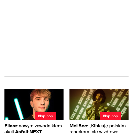
#hip-hop
#hip-hop
Eliasz
nowym zawodnikiem
Mei Bee
: „Kibicuję polskim
akcji
Asfalt NEXT
raperkom, ale w zdrowej