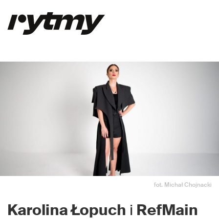
fot. Michał Chojnacki
Karolina Łopuch
i
RefMain