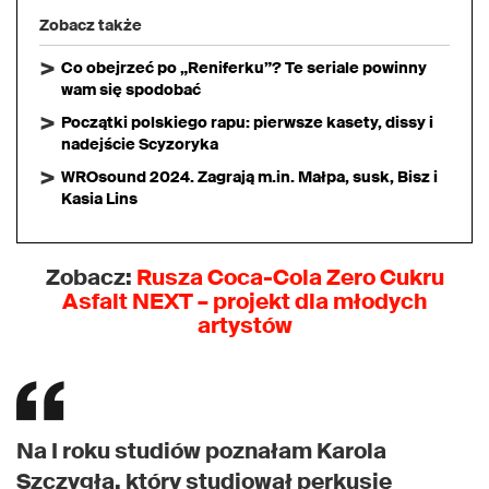
Zobacz także
Co obejrzeć po „Reniferku”? Te seriale powinny
wam się spodobać
Początki polskiego rapu: pierwsze kasety, dissy i
nadejście Scyzoryka
WROsound 2024. Zagrają m.in. Małpa, susk, Bisz i
Kasia Lins
Zobacz:
Rusza Coca-Cola Zero Cukru
Asfalt NEXT – projekt dla młodych
artystów
Na I roku studiów poznałam Karola
Szczygła, który studiował perkusję