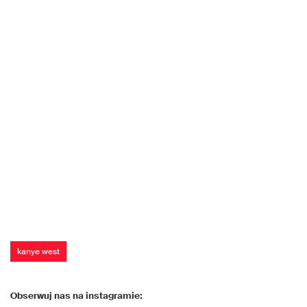
kanye west
Obserwuj nas na instagramie: