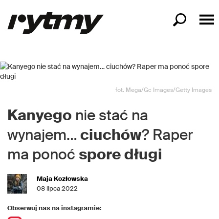
fot. Mega/Gc Images/Getty Images
Kanyego
nie stać na
wynajem…
ciuchów
? Raper
ma ponoć
spore długi
Maja Kozłowska
08 lipca 2022
Obserwuj nas na instagramie: