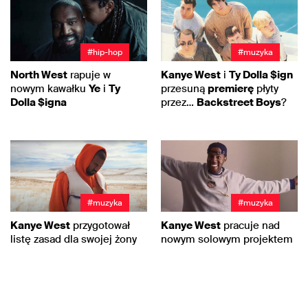
#hip-hop
#muzyka
North West
rapuje w
Kanye West
i
Ty Dolla $ign
nowym kawałku
Ye
i
Ty
przesuną
premierę
płyty
Dolla $igna
przez…
Backstreet Boys
?
#muzyka
#muzyka
Kanye West
przygotował
Kanye West
pracuje nad
listę zasad dla swojej żony
nowym solowym projektem