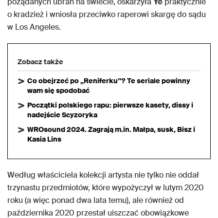
pożądanych ubrań na świecie, oskarżyła
Ye
praktycznie
o kradzież i wniosła przeciwko raperowi skargę do sądu
w Los Angeles.
Zobacz także
Co obejrzeć po „Reniferku”? Te seriale powinny
wam się spodobać
Początki polskiego rapu: pierwsze kasety, dissy i
nadejście Scyzoryka
WROsound 2024. Zagrają m.in. Małpa, susk, Bisz i
Kasia Lins
Według właściciela kolekcji artysta nie tylko nie oddał
trzynastu przedmiotów, które wypożyczył w lutym 2020
roku (a więc ponad dwa lata temu), ale również od
października 2020 przestał uiszczać obowiązkowe