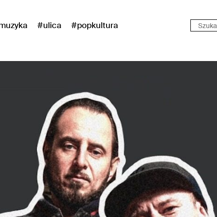
muzyka
#ulica
#popkultura