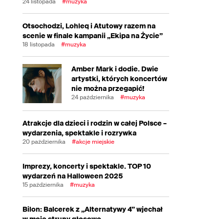
24 listopada
#muzyka
Otsochodzi, Lohleq i Atutowy razem na
scenie w finale kampanii „Ekipa na Życie”
18 listopada
#muzyka
Amber Mark i dodie. Dwie
artystki, których koncertów
nie można przegapić!
24 października
#muzyka
Atrakcje dla dzieci i rodzin w całej Polsce –
wydarzenia, spektakle i rozrywka
20 października
#akcje miejskie
Imprezy, koncerty i spektakle. TOP 10
wydarzeń na Halloween 2025
15 października
#muzyka
Bilon: Balcerek z „Alternatywy 4” wjechał
w moje struny głosowe