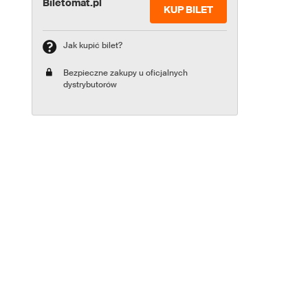
Biletomat.pl
KUP BILET
Jak kupić bilet?
Bezpieczne zakupy u oficjalnych
dystrybutorów