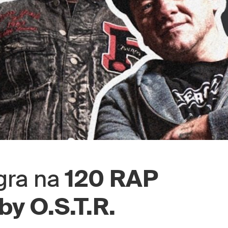
gra na
120 RAP
y O.S.T.R.