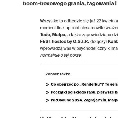
boom-boxowego grania, tagowania i 
Wszystko to odbędzie się już 22 kwietnia
moment line-up robi niesamowite wraże
Tede
,
Małpa,
a także zapowiedziana dzi
FEST hosted by O.S.T.R.
dołączył
Kali
wprowadzą was w psychodeliczny klima
normalnie o tej porze
.
Zobacz także
Co obejrzeć po „Reniferku”? Te ser
Początki polskiego rapu: pierwsze ka
WROsound 2024. Zagrają m.in. Małpa,