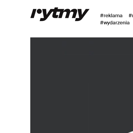
#reklama
#
#wydarzenia