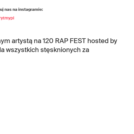
j nas na instagramie:
rytmypl
nym artystą na 120 RAP FEST hosted by
dla wszystkich stęsknionych za