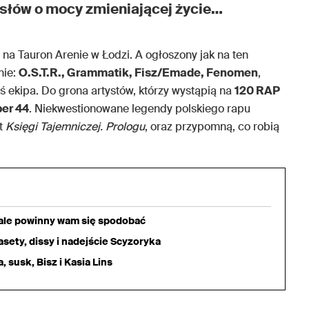
słów o mocy zmieniającej życie…
 na Tauron Arenie w Łodzi. A ogłoszony jak na ten
nie:
O.S.T.R., Grammatik, Fisz/Emade, Fenomen
,
ś ekipa. Do grona artystów, którzy wystąpią na
120 RAP
ber 44
. Niekwestionowane legendy polskiego rapu
t
Księgi Tajemniczej. Prologu
, oraz przypomną, co robią
iale powinny wam się spodobać
sety, dissy i nadejście Scyzoryka
 susk, Bisz i Kasia Lins