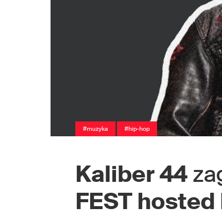
#muzyka
#hip-hop
Kaliber 44
za
FEST hosted b