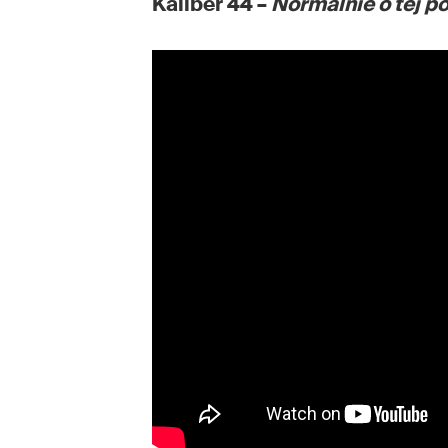
Kaliber 44 –
Normalnie o tej p