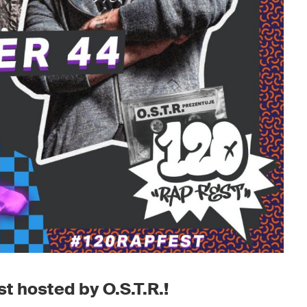
t hosted by O.S.T.R.!