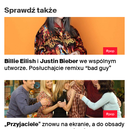
Sprawdź także
#pop
Billie Eilish
i
Justin Bieber
we wspólnym
utworze. Posłuchajcie remixu “bad guy”
#pop
„
Przyjaciele
” znowu na ekranie, a do obsady