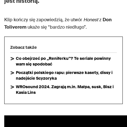
jest historią.
Klip kończy się zapowiedzią, że utwór
Honest
z
Don
Toliverem
ukaże się “bardzo niedługo”.
Zobacz także
Co obejrzeć po „Reniferku”? Te seriale powinny
wam się spodobać
Początki polskiego rapu: pierwsze kasety, dissy i
nadejście Scyzoryka
WROsound 2024. Zagrają m.in. Małpa, susk, Bisz i
Kasia Lins