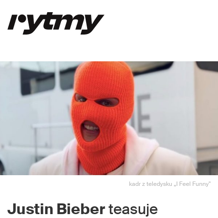
kadr z teledysku „I Feel Funny"
Justin Bieber
teasuje