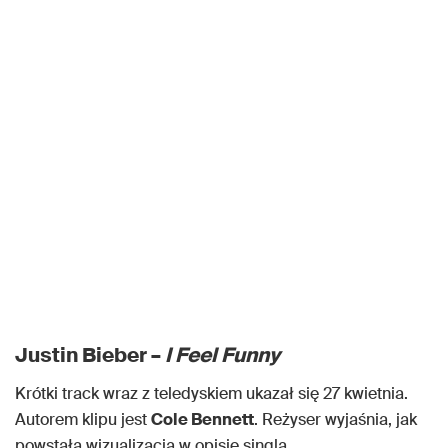
Justin Bieber –
I Feel Funny
Krótki track wraz z teledyskiem ukazał się 27 kwietnia.
Autorem klipu jest
Cole Bennett
. Reżyser wyjaśnia, jak
powstała wizualizacja w opisie singla.