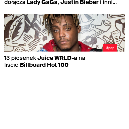
dołącza
Lady GaGa
,
Justin Bieber
i inni…
#pop
13 piosenek
Juice WRLD-a
na
liście
Billboard Hot 100