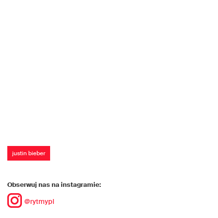
justin bieber
Obserwuj nas na instagramie:
@rytmypl