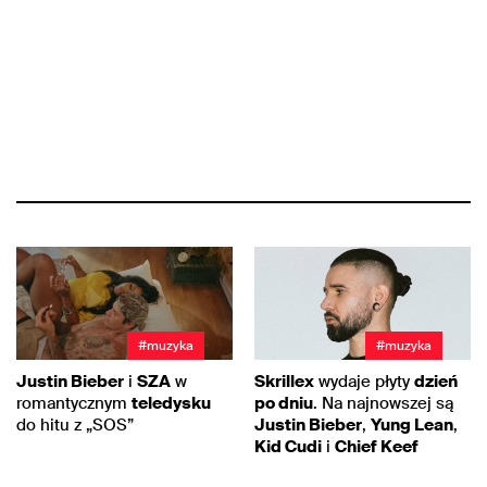
#muzyka
#muzyka
Justin Bieber
i
SZA
w
Skrillex
wydaje płyty
dzień
romantycznym
teledysku
po dniu
. Na najnowszej są
do hitu z „SOS”
Justin Bieber
,
Yung Lean
,
Kid Cudi
i
Chief Keef