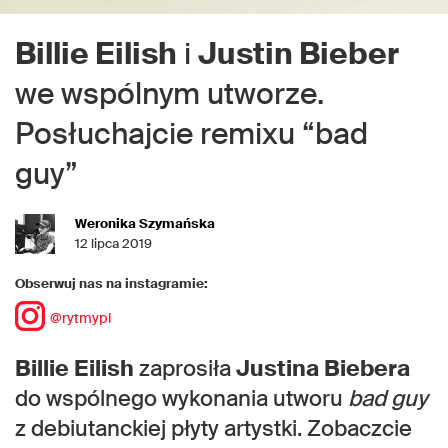
Billie Eilish
i
Justin Bieber
we wspólnym utworze.
Posłuchajcie remixu “bad
guy”
Weronika Szymańska
12 lipca 2019
Obserwuj nas na instagramie:
@rytmypl
Billie Eilish
zaprosiła
Justina Biebera
do wspólnego wykonania utworu
bad guy
z debiutanckiej płyty artystki. Zobaczcie