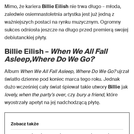
Mimo, że kariera
Billie Eilish
nie trwa długo – młoda,
zaledwie osiemnastoletnia artystka jest już jedną z
ważniejszych postaci na rynku muzycznym. Ogromny
sukces odniosła jeszcze na długo przed premierą swojej
debiutanckiej płyty.
Billie Eilish –
When We All Fall
Asleep,
Where Do We Go?
Album
When We All Fall Asleep, Where Do We Go?
ujrzał
światło dzienne pod koniec marca tego roku. Jednak
dużo wcześniej cały świat śpiewał takie utwory
Billie
jak
lovely,
when the party’s over
, czy
bury a friend
, które
wyostrzały apetyt na jej nadchodzącą płytę.
Zobacz także