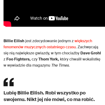
Billie Eilish
jest zdecydowanie jednym z
większych
fenomenów muzycznych ostatniego czasu
. Zachwycają
się nią największe gwiazdy, w tym chociażby
Dave Grohl
z
Foo Fighters,
czy
Thom York,
który chwalił wokalistkę
w wywiadzie dla magazynu
The Times.
Lubię
Billie Eilish.
Robi wszystko po
swojemu. Nikt jej nie mówi, co ma robić.