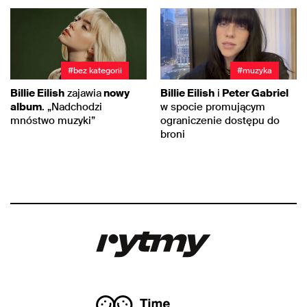
#bez kategorii
#muzyka
Billie Eilish
zajawia
nowy
Billie Eilish
i
Peter Gabriel
album
. „Nadchodzi
w spocie promującym
mnóstwo muzyki”
ograniczenie dostępu do
broni