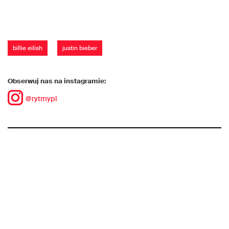
billie eilish
justin bieber
Obserwuj nas na instagramie:
@rytmypl