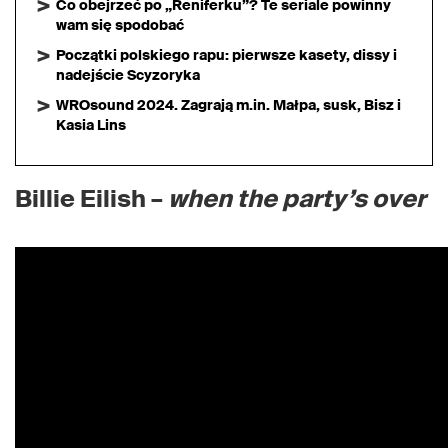
Co obejrzeć po „Reniferku”? Te seriale powinny
wam się spodobać
Początki polskiego rapu: pierwsze kasety, dissy i
nadejście Scyzoryka
WROsound 2024. Zagrają m.in. Małpa, susk, Bisz i
Kasia Lins
Billie Eilish –
when the party’s over