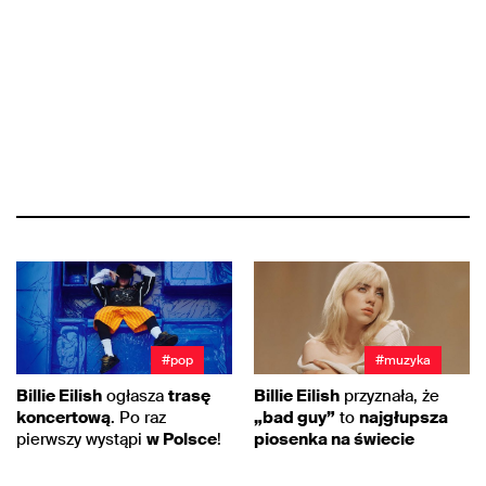
#pop
#muzyka
Billie Eilish
ogłasza
trasę
Billie Eilish
przyznała, że
koncertową
. Po raz
„bad guy”
to
najgłupsza
pierwszy wystąpi
w Polsce
!
piosenka na świecie