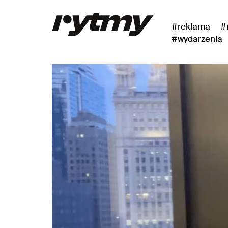
#reklama
#
#wydarzenia