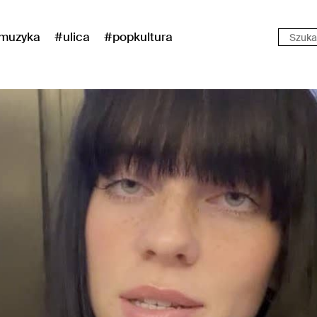
muzyka
#ulica
#popkultura