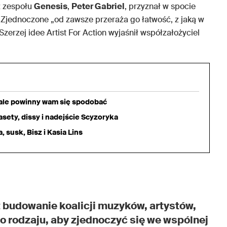
uż zespołu
Genesis
,
Peter Gabriel
, przyznał w spocie
Zjednoczone „od zawsze przeraża go łatwość, z jaką w
zerzej idee Artist For Action wyjaśnił współzałożyciel
iale powinny wam się spodobać
sety, dissy i nadejście Scyzoryka
 susk, Bisz i Kasia Lins
t budowanie koalicji muzyków, artystów,
 rodzaju, aby zjednoczyć się we wspólnej