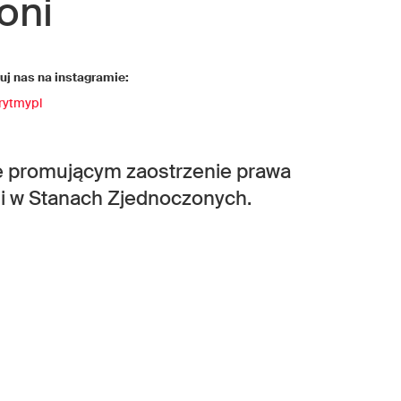
oni
j nas na instagramie:
rytmypl
cie promującym zaostrzenie prawa
i w Stanach Zjednoczonych.