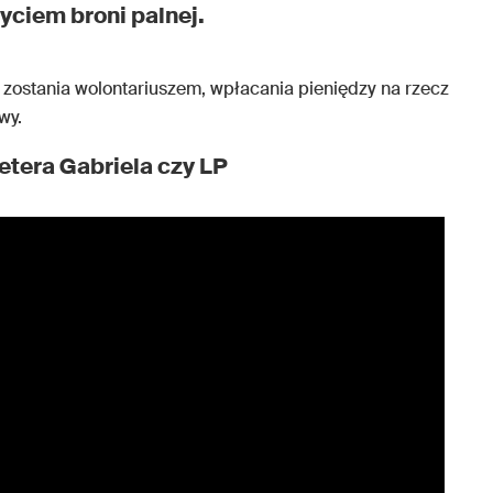
yciem broni palnej.
 zostania wolontariuszem, wpłacania pieniędzy na rzecz
wy.
Petera Gabriela czy LP