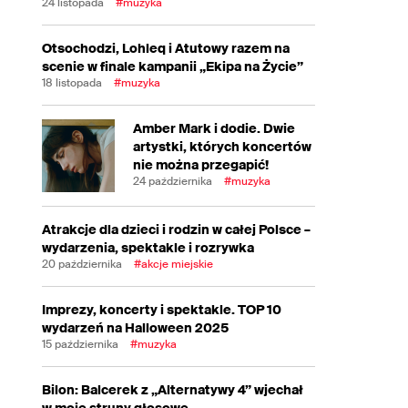
24 listopada
#muzyka
Otsochodzi, Lohleq i Atutowy razem na
scenie w finale kampanii „Ekipa na Życie”
18 listopada
#muzyka
Amber Mark i dodie. Dwie
artystki, których koncertów
nie można przegapić!
24 października
#muzyka
Atrakcje dla dzieci i rodzin w całej Polsce –
wydarzenia, spektakle i rozrywka
20 października
#akcje miejskie
Imprezy, koncerty i spektakle. TOP 10
wydarzeń na Halloween 2025
15 października
#muzyka
Bilon: Balcerek z „Alternatywy 4” wjechał
w moje struny głosowe