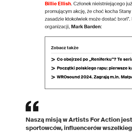
Billie EIlish
. Członek nieistniejącego j
promującym akcję, że choć kocha Stany 
zasadzie ktokolwiek może dostać broń”. S
organizacji,
Mark Barden
:
Zobacz także
Co obejrzeć po „Reniferku”? Te ser
Początki polskiego rapu: pierwsze ka
WROsound 2024. Zagrają m.in. Małpa,
Naszą misją w Artists For Action jes
sportowców, influencerów wszelkiego