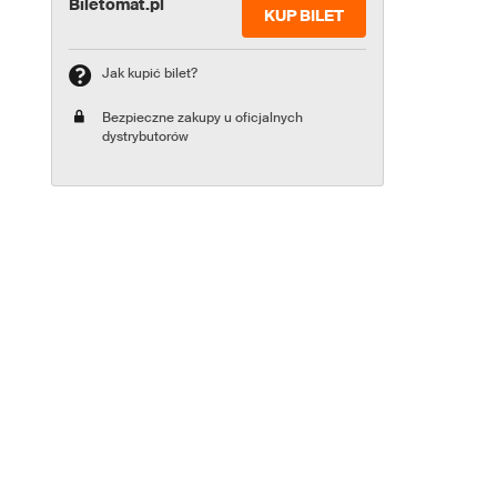
Biletomat.pl
KUP BILET
Jak kupić bilet?
Bezpieczne zakupy u oficjalnych
dystrybutorów