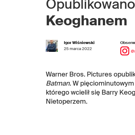
Opublikowano
Keoghanem
Igor Wiśniewski
Obserwu
25 marca 2022
@
Warner Bros. Pictures opubli
Batman
. W pięciominutowym 
którego wcielił się Barry Ke
Nietoperzem.