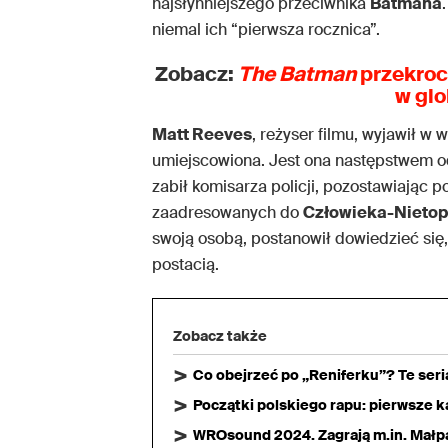
najsłynniejszego przeciwnika
Batmana
niemal ich “pierwsza rocznica”.
Zobacz:
The Batman
przekroc
w glo
Matt Reeves
, reżyser filmu, wyjawił w
umiejscowiona. Jest ona następstwem o
zabił komisarza policji, pozostawiając p
zaadresowanych do
Człowieka-Nietop
swoją osobą, postanowił dowiedzieć się,
postacią.
Zobacz także
Co obejrzeć po „Reniferku”? Te ser
Początki polskiego rapu: pierwsze ka
WROsound 2024. Zagrają m.in. Małpa,