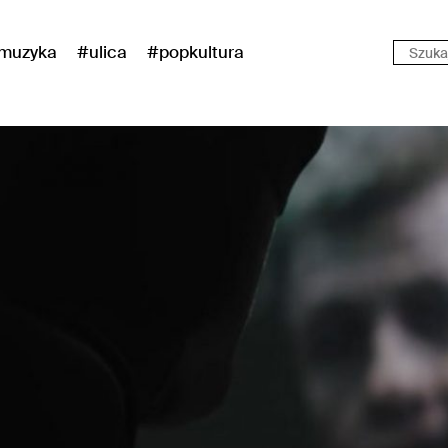
muzyka
#ulica
#popkultura