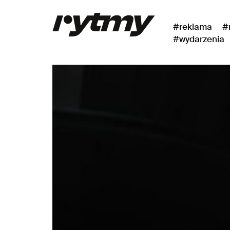
#reklama
#
#wydarzenia