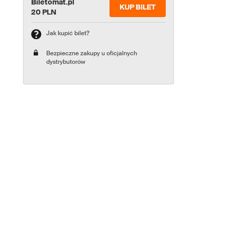
Biletomat.pl
KUP BILET
20 PLN
Jak kupić bilet?
Bezpieczne zakupy u oficjalnych
dystrybutorów