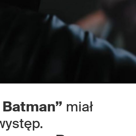
 Batman”
miał
występ.