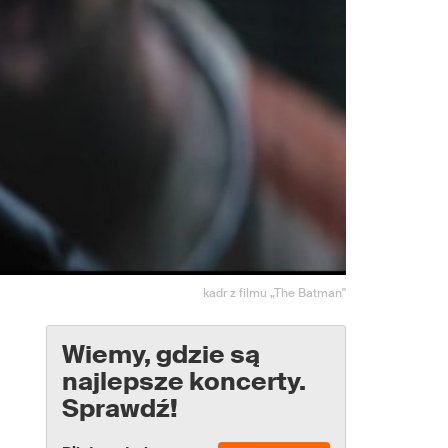
kadr z filmu „The Batman"
Wiemy, gdzie są
najlepsze koncerty.
Sprawdź!