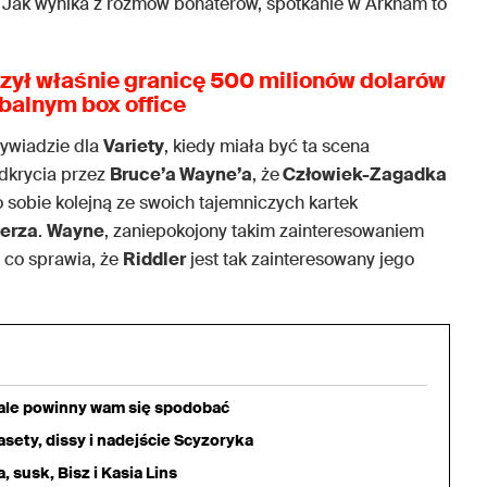
. Jak wynika z rozmów bohaterów, spotkanie w Arkham to
zył właśnie granicę 500 milionów dolarów
balnym box office
 wywiadzie dla
Variety
, kiedy miała być ta scena
dkrycia przez
Bruce’a Wayne’a
, że
Człowiek-Zagadka
o sobie kolejną ze swoich tajemniczych kartek
erza
.
Wayne
, zaniepokojony takim zainteresowaniem
 co sprawia, że
Riddler
jest tak zainteresowany jego
iale powinny wam się spodobać
sety, dissy i nadejście Scyzoryka
 susk, Bisz i Kasia Lins