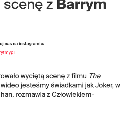
 scenę z
Barrym
j nas na instagramie:
rytmypl
kowało wyciętą scenę z filmu
The
wideo jesteśmy świadkami jak Joker, w
oghan, rozmawia z Człowiekiem-