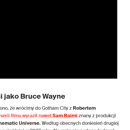
i jako Bruce Wayne
zono, że wrócimy do Gotham City z
Robertem
serii filmu wyraził nawet
Sam Raim
i
znany z produkcji
nematic Universe
. Według obecnych doniesień drugiej