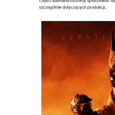
części
Batmana
możemy spodziewać się 
szczegółów dotyczących produkcji.