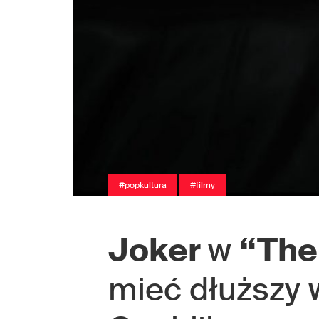
#popkultura
#filmy
Joker
w
“The
mieć dłuższy 