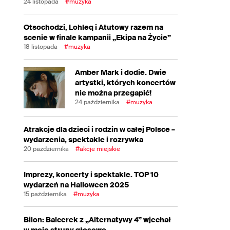
24 listopada
#muzyka
Otsochodzi, Lohleq i Atutowy razem na
scenie w finale kampanii „Ekipa na Życie”
18 listopada
#muzyka
Amber Mark i dodie. Dwie
artystki, których koncertów
nie można przegapić!
24 października
#muzyka
Atrakcje dla dzieci i rodzin w całej Polsce –
wydarzenia, spektakle i rozrywka
20 października
#akcje miejskie
Imprezy, koncerty i spektakle. TOP 10
wydarzeń na Halloween 2025
15 października
#muzyka
Bilon: Balcerek z „Alternatywy 4” wjechał
w moje struny głosowe