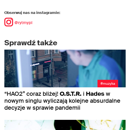
Obserwuj nas na instagramie:
@rytmypl
Sprawdź także
#muzyka
“HAO2” coraz bliżej!
O.S.T.R.
i
Hades
w
nowym singlu wyliczają kolejne absurdalne
decyzje w sprawie pandemii