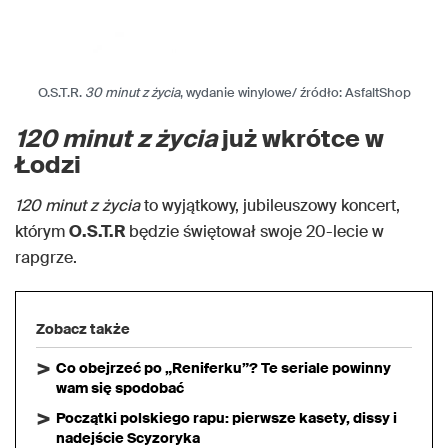
O.S.T.R.
30 minut z życia
, wydanie winylowe/ źródło: AsfaltShop
120 minut z życia
już wkrótce w
Łodzi
120 minut z życia
to wyjątkowy, jubileuszowy koncert,
którym
O.S.T.R
będzie świętował swoje 20-lecie w
rapgrze.
Zobacz także
Co obejrzeć po „Reniferku”? Te seriale powinny
wam się spodobać
Początki polskiego rapu: pierwsze kasety, dissy i
nadejście Scyzoryka