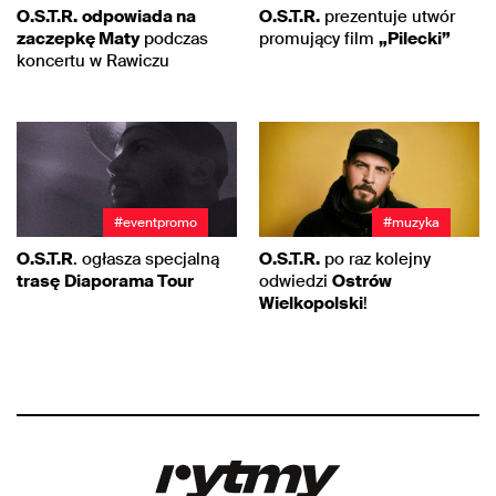
O.S.T.R.
odpowiada na
O.S.T.R.
prezentuje utwór
zaczepkę Maty
podczas
promujący film
„Pilecki”
koncertu w Rawiczu
#eventpromo
#muzyka
O.S.T.R
. ogłasza specjalną
O.S.T.R.
po raz kolejny
trasę
Diaporama Tour
odwiedzi
Ostrów
Wielkopolski
!