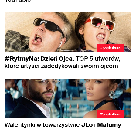
#popkultura
#RytmyNa: Dzień Ojca.
TOP 5 utworów,
które artyści zadedykowali swoim ojcom
#popkultura
Walentynki w towarzystwie
JLo
i
Malumy