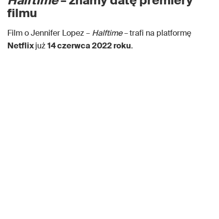
Halftime
– znamy datę premiery
filmu
Film o Jennifer Lopez –
Halftime
–
trafi na platformę
Netflix
już
14 czerwca 2022 roku
.