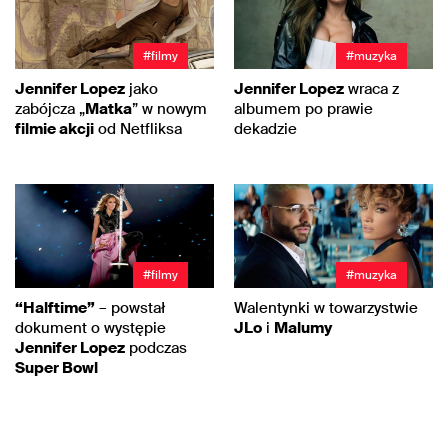
#filmy
#muzyka
Jennifer Lopez
jako
Jennifer Lopez
wraca z
zabójcza „
Matka
” w nowym
albumem po prawie
filmie akcji
od Netfliksa
dekadzie
#filmy
#muzyka
“Halftime”
– powstał
Walentynki w towarzystwie
dokument o występie
JLo
i
Malumy
Jennifer Lopez
podczas
Super Bowl