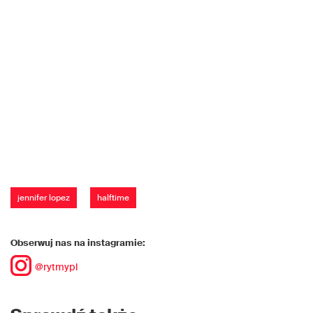
jennifer lopez
halftime
Obserwuj nas na instagramie:
@rytmypl