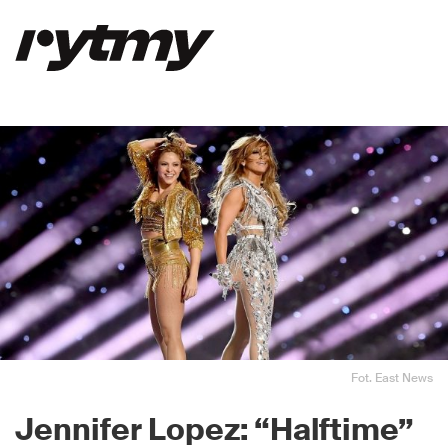
Fot. East News
Jennifer Lopez: “Halftime”