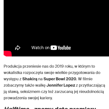
Produkcja przeniesie nas do 2019 roku, w którym to
wokalistka rozpoczęła swoje wielkie przygotowania do
występu z
Shakirą
na
Super Bowl 2020
. W filmie
zobaczymy także walkę
Jennifer Lopez
z przytłaczającą
ją sławą, seksizmem czy też zarzucaną jej nieudolnością
prowadzenia swojej kariery.