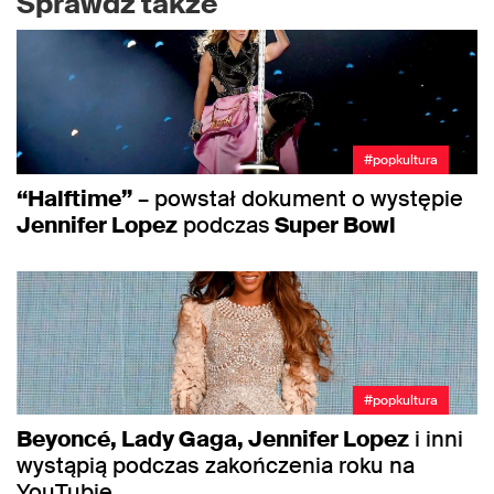
Sprawdź także
#popkultura
“Halftime”
– powstał dokument o występie
Jennifer Lopez
podczas
Super Bowl
#popkultura
Beyoncé, Lady Gaga, Jennifer Lopez
i inni
wystąpią podczas zakończenia roku na
YouTubie