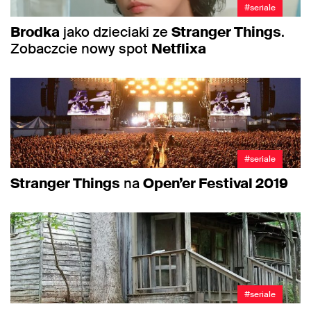
#seriale
Brodka
jako dzieciaki ze
Stranger Things
.
Zobaczcie nowy spot
Netflixa
#seriale
Stranger Things
na
Open’er Festival 2019
#seriale