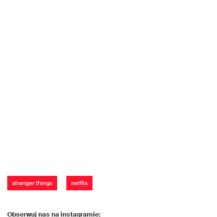
stranger things
netflix
Obserwuj nas na instagramie: