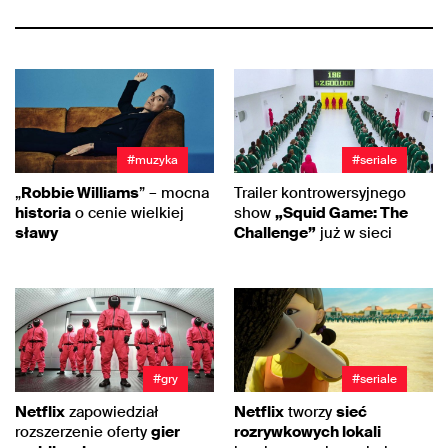
#muzyka
#seriale
„
Robbie Williams
” – mocna
Trailer kontrowersyjnego
historia
o cenie wielkiej
show
„Squid Game: The
sławy
Challenge”
już w sieci
#gry
#seriale
Netflix
zapowiedział
Netflix
tworzy
sieć
rozszerzenie oferty
gier
rozrywkowych lokali