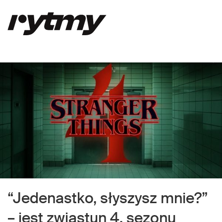
“Jedenastko, słyszysz mnie?”
– jest zwiastun 4. sezonu