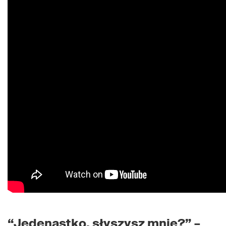
“Jedenastko, słyszysz mnie?” –