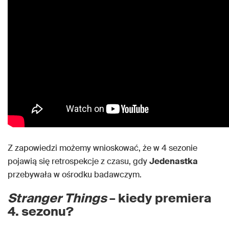
Z zapowiedzi możemy wnioskować, że w 4 sezonie
pojawią się retrospekcje z czasu, gdy
Jedenastka
przebywała w ośrodku badawczym.
Stranger Things
– kiedy premiera
4. sezonu?