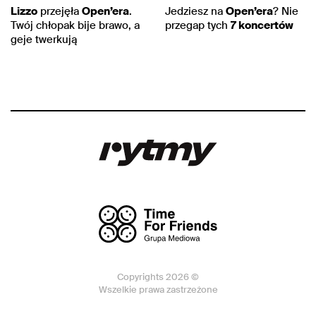
Lizzo
przejęła
Open’era
.
Jedziesz na
Open’era
? Nie
Twój chłopak bije brawo, a
przegap tych
7 koncertów
geje twerkują
Copyrights 2026 ©
Wszelkie prawa zastrzeżone