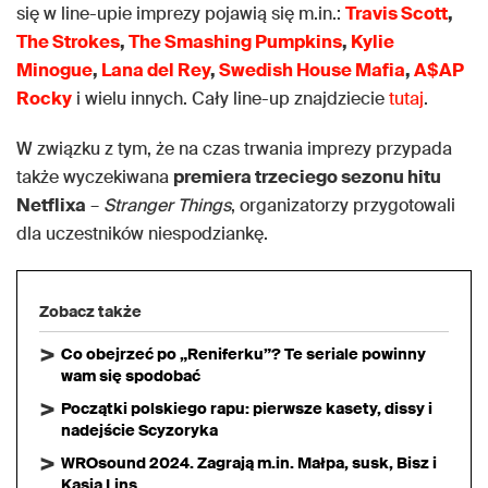
się w line-upie imprezy pojawią się m.in.:
Travis Scott
,
The Strokes
,
The Smashing Pumpkins
,
Kylie
Minogue
,
Lana del Rey
,
Swedish House Mafia
,
A$AP
Rocky
i wielu innych. Cały line-up znajdziecie
tutaj
.
W związku z tym, że na czas trwania imprezy przypada
także wyczekiwana
premiera trzeciego sezonu hitu
Netflixa
–
Stranger Things
, organizatorzy przygotowali
dla uczestników niespodziankę.
Zobacz także
Co obejrzeć po „Reniferku”? Te seriale powinny
wam się spodobać
Początki polskiego rapu: pierwsze kasety, dissy i
nadejście Scyzoryka
WROsound 2024. Zagrają m.in. Małpa, susk, Bisz i
Kasia Lins