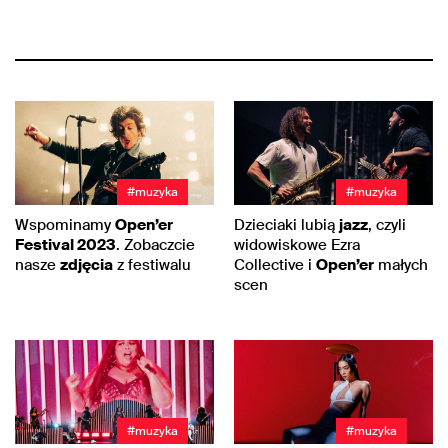
#muzyka
#muzyka
Wspominamy
Open’er
Dzieciaki lubią
jazz
, czyli
Festival 2023
. Zobaczcie
widowiskowe Ezra
nasze
zdjęcia
z festiwalu
Collective i
Open’er
małych
scen
#muzyka
#muzyka