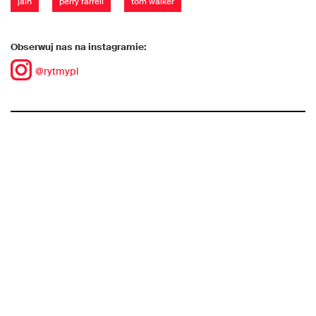
jain
perry farrell
tom walker
Obserwuj nas na instagramie:
@rytmypl