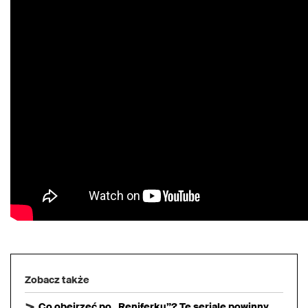
Zobacz także
Co obejrzeć po „Reniferku”? Te seriale powinny