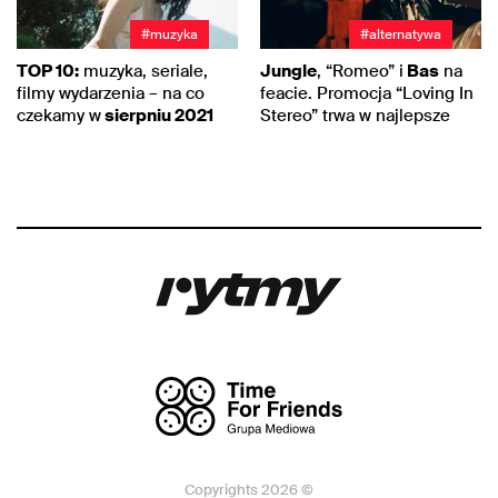
#muzyka
#alternatywa
TOP 10:
muzyka, seriale,
Jungle
, “Romeo” i
Bas
na
filmy wydarzenia – na co
feacie. Promocja “Loving In
czekamy w
sierpniu 2021
Stereo” trwa w najlepsze
Copyrights 2026 ©