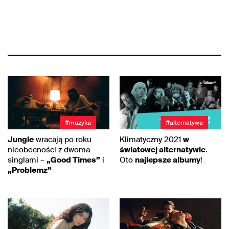
#muzyka
#alternatywa
Jungle
wracają po roku
Klimatyczny 2021
w
nieobecności z dwoma
światowej alternatywie
.
singlami –
„Good Times”
i
Oto
najlepsze albumy
!
„Problemz”