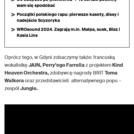
wam się spodobać
Początki polskiego rapu: pierwsze kasety, dissy i
nadejście Scyzoryka
WROsound 2024. Zagrają m.in. Małpa, susk, Bisz i
Kasia Lins
Oprócz tego, w Gdyni zobaczymy także: francuską
wokalistkę
JAIN, Perry’ego Farrella
z projektem
Kind
Heaven Orchestra,
zdobywcę nagrody BRIT
Toma
Walkera
oraz przedstawicieli alternatywnego popu –
zespół
Jungle.