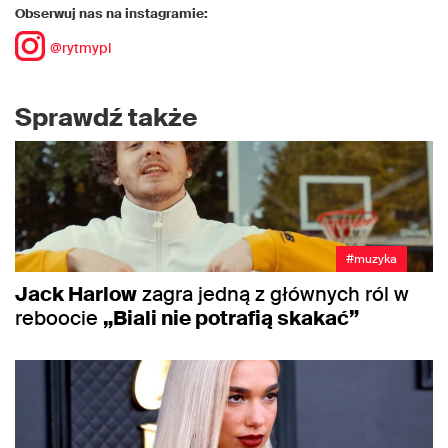
Obserwuj nas na instagramie:
@rytmypl
Sprawdź także
#muzyka
Jack Harlow
zagra jedną z głównych ról w
reboocie
„Biali nie potrafią skakać”