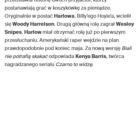
postanawiają grać w koszykówkę za pieniądze.
Oryginalnie w postać
Harlowa
, Billy’ego Hoyle’a, wcielił
się
Woody Harrelson
. Drugą główną rolę zagrał
Wesley
Snipes
.
Harlow
miał otrzymać rolę już po pierwszym
przesłuchaniu. Amerykański raper wejdzie na plan
prawdopodobnie pod koniec maja. Za nową wersję
Biali
nie potrafią skakać
odpowiada
Kenya Barris
, twórca
nagradzanego serialu
Czarno to widzę
.