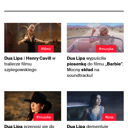
#filmy
#muzyka
Dua Lipa
i
Henry Cavill
w
Dua Lipa
wypuściła
trailerze filmu
piosenkę
do filmu „
Barbie
”.
szpiegowskiego
Mocny
skład
na
soundtracku!
#muzyka
#pop
Dua Lipa
przenosi się do
Dua Lipa
dementuje