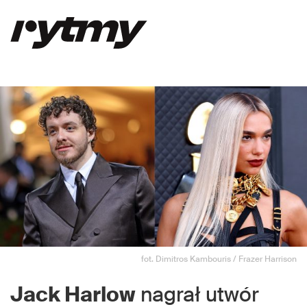
fot. Dimitros Kambouris / Frazer Harrison
Jack Harlow
nagrał utwór