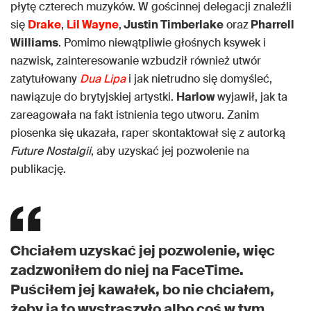
płytę czterech muzyków. W gościnnej delegacji znaleźli
się
Drake
,
Lil Wayne
,
Justin Timberlake
oraz
Pharrell
Williams
. Pomimo niewątpliwie głośnych ksywek i
nazwisk, zainteresowanie wzbudził również utwór
zatytułowany
Dua Lipa
i jak nietrudno się domyśleć,
nawiązuje do brytyjskiej artystki.
Harlow
wyjawił, jak ta
zareagowała na fakt istnienia tego utworu. Zanim
piosenka się ukazała, raper skontaktował się z autorką
Future Nostalgii
, aby uzyskać jej pozwolenie na
publikację.
Chciałem uzyskać jej pozwolenie, więc
zadzwoniłem do niej na FaceTime.
Puściłem jej kawałek, bo nie chciałem,
żeby ją to wystraszyło albo coś w tym