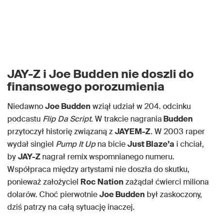
JAY-Z i Joe Budden nie doszli do
finansowego porozumienia
Niedawno
Joe Budden
wziął udział w 204. odcinku
podcastu
Flip Da Script
. W trakcie nagrania
Budden
przytoczył historię związaną z
JAYEM-Z
. W 2003 raper
wydał singiel
Pump It Up
na bicie
Just Blaze’a
i chciał,
by
JAY-Z
nagrał remix wspomnianego numeru.
Współpraca między artystami nie doszła do skutku,
ponieważ założyciel
Roc Nation
zażądał ćwierci miliona
dolarów. Choć pierwotnie
Joe Budden
był zaskoczony,
dziś patrzy na całą sytuację inaczej.