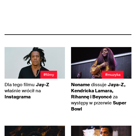
#filmy
#muzyka
Dla tego filmu
Jay-Z
Noname
dissuje
Jaya-Z,
właśnie wrócił na
Kendricka Lamara,
Instagrama
Rihannę i Beyoncé
za
występy w przerwie
Super
Bowl