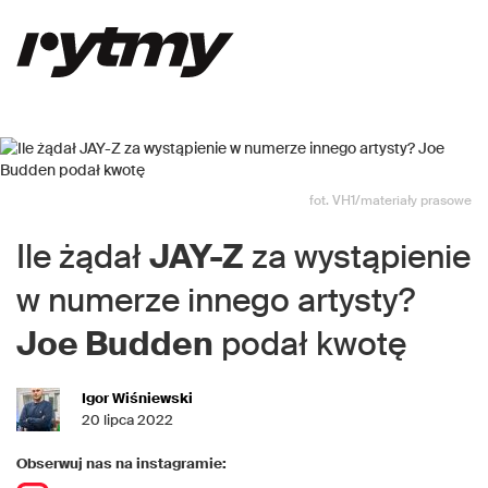
fot. VH1/materiały prasowe
Ile żądał
JAY-Z
za wystąpienie
w numerze innego artysty?
Joe Budden
podał kwotę
Igor Wiśniewski
20 lipca 2022
Obserwuj nas na instagramie: