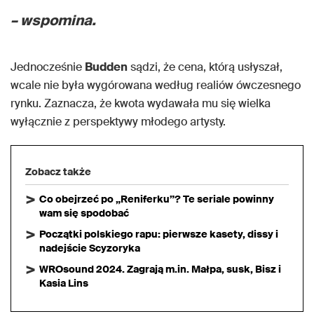
– wspomina.
Jednocześnie
Budden
sądzi, że cena, którą usłyszał,
wcale nie była wygórowana według realiów ówczesnego
rynku. Zaznacza, że kwota wydawała mu się wielka
wyłącznie z perspektywy młodego artysty.
Zobacz także
Co obejrzeć po „Reniferku”? Te seriale powinny
wam się spodobać
Początki polskiego rapu: pierwsze kasety, dissy i
nadejście Scyzoryka
WROsound 2024. Zagrają m.in. Małpa, susk, Bisz i
Kasia Lins