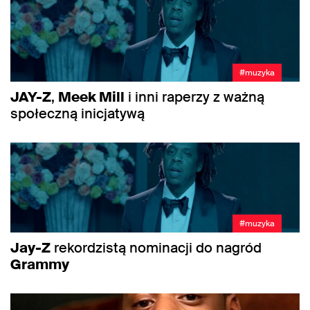
#muzyka
JAY-Z
,
Meek Mill
i inni raperzy z ważną
społeczną inicjatywą
#muzyka
Jay-Z
rekordzistą nominacji do nagród
Grammy