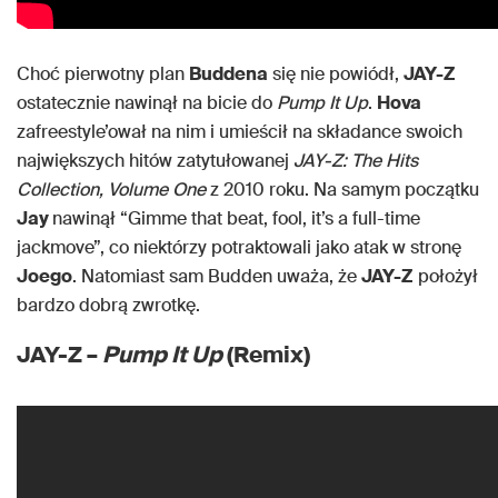
Choć pierwotny plan
Buddena
się nie powiódł,
JAY-Z
ostatecznie nawinął na bicie do
Pump It Up
.
Hova
zafreestyle’ował na nim i umieścił na składance swoich
największych hitów zatytułowanej
JAY-Z: The Hits
Collection, Volume One
z 2010 roku. Na samym początku
Jay
nawinął “Gimme that beat, fool, it’s a full-time
jackmove”, co niektórzy potraktowali jako atak w stronę
Joego
. Natomiast sam Budden uważa, że
JAY-Z
położył
bardzo dobrą zwrotkę.
JAY-Z –
Pump It Up
(Remix)