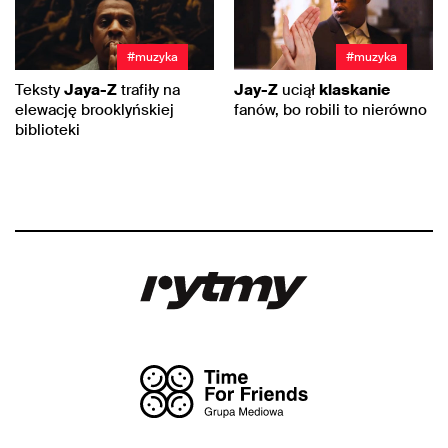
#muzyka
#muzyka
Teksty
Jaya-Z
trafiły na
Jay-Z
uciął
klaskanie
elewację brooklyńskiej
fanów, bo robili to nierówno
biblioteki