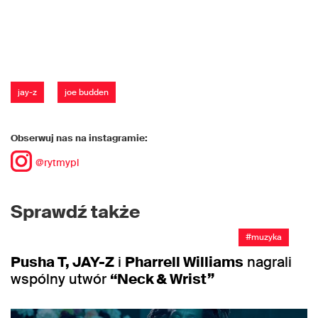
jay-z
joe budden
Obserwuj nas na instagramie:
@rytmypl
Sprawdź także
#muzyka
Pusha T, JAY-Z
i
Pharrell Williams
nagrali
wspólny utwór
“Neck & Wrist”