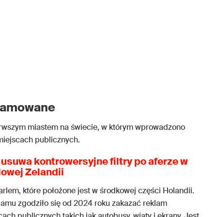
klamowane
ierwszym miastem na świecie, w którym wprowadzono
miejscach publicznych.
usuwa kontrowersyjne filtry po aferze w
owej Zelandii
lem, które położone jest w środkowej części Holandii.
damu zgodziło się od 2024 roku zakazać reklam
h publicznych takich jak autobusy, wiaty i ekrany. Jest