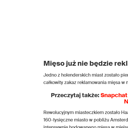
Mięso już nie będzie re
Jedno z holenderskich miast zostało p
całkowity zakaz reklamowania mięsa w 
Przeczytaj także:
Snapchat 
N
Rewolucyjnym miasteczkiem zostało Haar
160-tysięczne miasto w pobliżu Amster
intensywnie hodowanego mięsa w miejscac