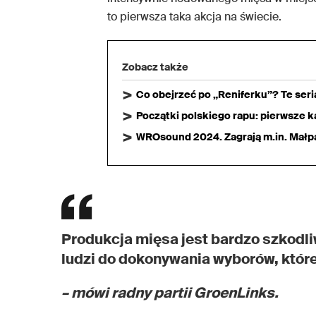
to pierwsza taka akcja na świecie.
Zobacz także
Co obejrzeć po „Reniferku”? Te ser
Początki polskiego rapu: pierwsze ka
WROsound 2024. Zagrają m.in. Małpa,
Produkcja mięsa jest bardzo szkodli
ludzi do dokonywania wyborów, które
– mówi radny partii GroenLinks.