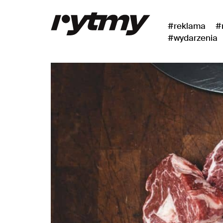
#reklama
#
#wydarzenia