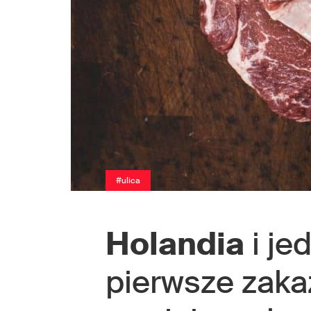
#ulica
Holandia
i je
pierwsze zak