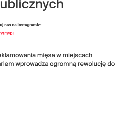
ublicznych
j nas na instagramie:
rytmypl
reklamowania mięsa w miejscach
arlem wprowadza ogromną rewolucję do