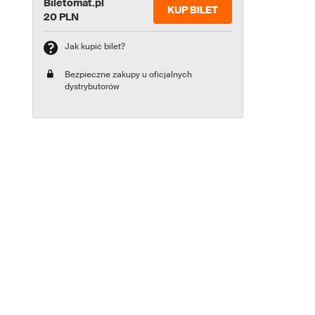
Biletomat.pl
KUP BILET
20 PLN
Jak kupić bilet?
Bezpieczne zakupy u oficjalnych
dystrybutorów