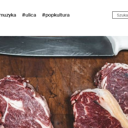
muzyka
#ulica
#popkultura