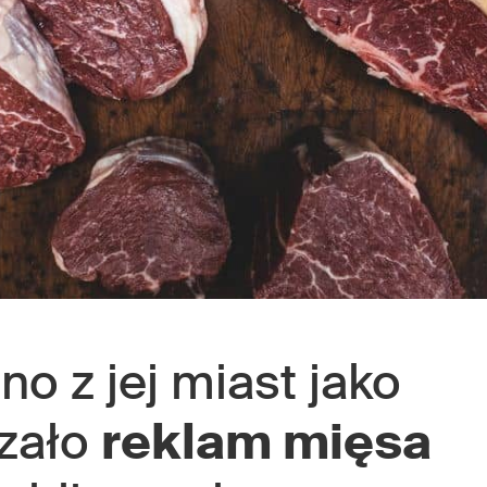
dno z jej miast jako
azało
reklam mięsa