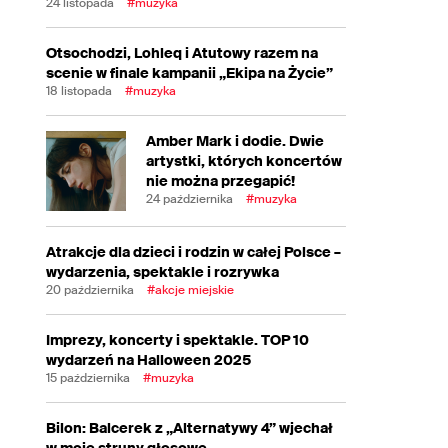
24 listopada
#muzyka
Otsochodzi, Lohleq i Atutowy razem na
scenie w finale kampanii „Ekipa na Życie”
18 listopada
#muzyka
Amber Mark i dodie. Dwie
artystki, których koncertów
nie można przegapić!
24 października
#muzyka
Atrakcje dla dzieci i rodzin w całej Polsce –
wydarzenia, spektakle i rozrywka
20 października
#akcje miejskie
Imprezy, koncerty i spektakle. TOP 10
wydarzeń na Halloween 2025
15 października
#muzyka
Bilon: Balcerek z „Alternatywy 4” wjechał
w moje struny głosowe