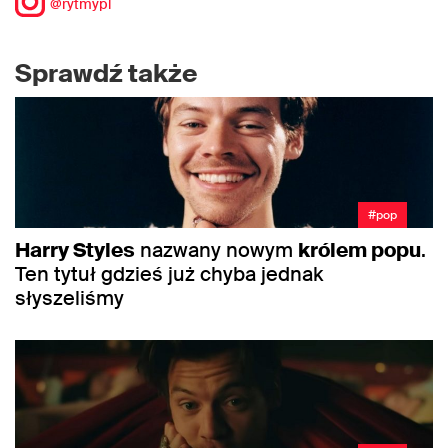
@rytmypl
Sprawdź także
#pop
Harry Styles
nazwany nowym
królem popu
.
Ten tytuł gdzieś już chyba jednak
słyszeliśmy