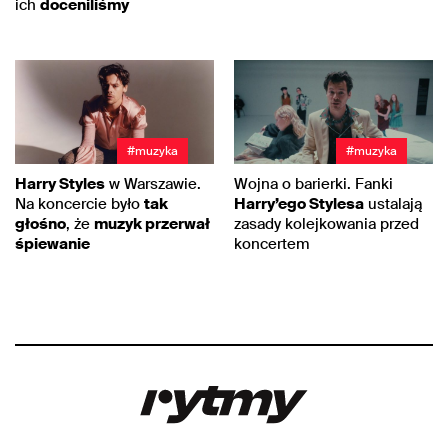
ich
doceniliśmy
#muzyka
#muzyka
Harry Styles
w Warszawie.
Wojna o barierki. Fanki
Na koncercie było
tak
Harry’ego Stylesa
ustalają
głośno
, że
muzyk przerwał
zasady kolejkowania przed
śpiewanie
koncertem