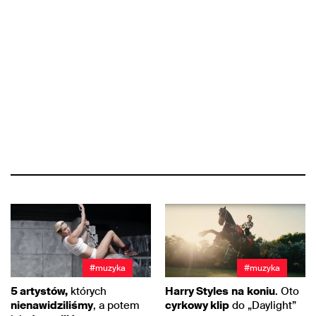
#muzyka
#muzyka
5 artystów,
których
Harry Styles
na
koniu
. Oto
nienawidziliśmy
, a potem
cyrkowy klip
do „Daylight”