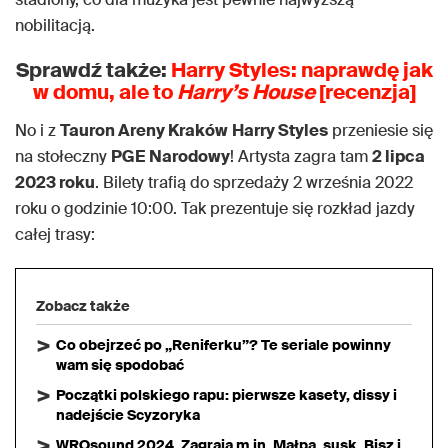
nobilitacją.
Sprawdź także:
Harry Styles: naprawdę jak
w domu, ale to
Harry’s House
[recenzja]
No i z
Tauron Areny Kraków
Harry Styles
przeniesie się
na stołeczny
PGE Narodowy
! Artysta zagra tam
2 lipca
2023 roku
. Bilety trafią do sprzedaży 2 września 2022
roku o godzinie 10:00. Tak prezentuje się rozkład jazdy
całej trasy:
Zobacz także
Co obejrzeć po „Reniferku”? Te seriale powinny
wam się spodobać
Początki polskiego rapu: pierwsze kasety, dissy i
nadejście Scyzoryka
WROsound 2024. Zagrają m.in. Małpa, susk, Bisz i