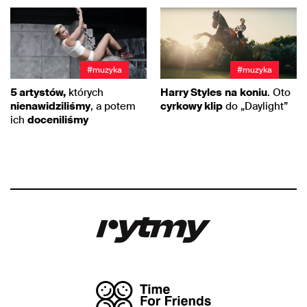
#muzyka
#muzyka
5 artystów,
których
Harry Styles
na
koniu
. Oto
nienawidziliśmy
, a potem
cyrkowy klip
do „Daylight”
ich
doceniliśmy