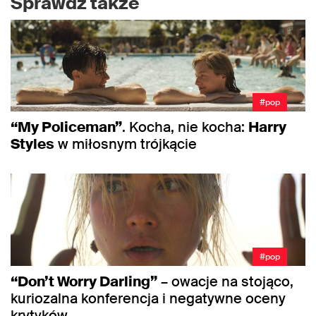
Sprawdź także
#pop
“My Policeman”
. Kocha, nie kocha:
Harry
Styles
w miłosnym trójkącie
#pop
“Don’t Worry Darling”
– owacje na stojąco,
kuriozalna konferencja i negatywne oceny
krytyków