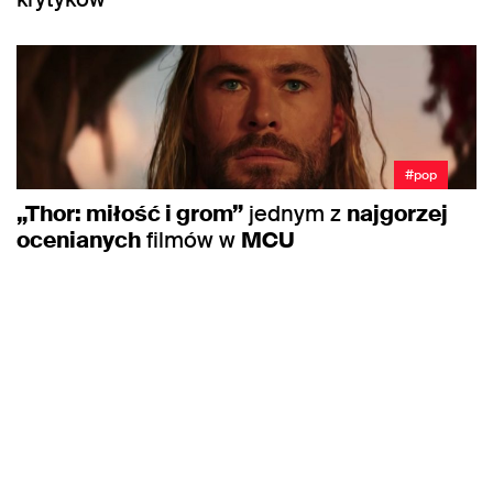
#pop
„Thor: miłość i grom”
jednym z
najgorzej
ocenianych
filmów w
MCU