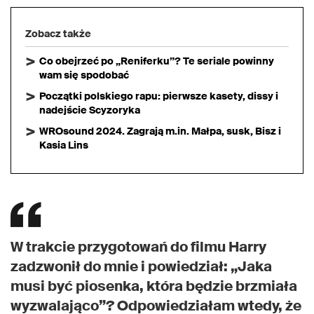
Zobacz także
Co obejrzeć po „Reniferku”? Te seriale powinny
wam się spodobać
Początki polskiego rapu: pierwsze kasety, dissy i
nadejście Scyzoryka
WROsound 2024. Zagrają m.in. Małpa, susk, Bisz i
Kasia Lins
W trakcie przygotowań do filmu Harry
zadzwonił do mnie i powiedział: „Jaka
musi być piosenka, która będzie brzmiała
wyzwalająco”? Odpowiedziałam wtedy, że