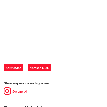
harry styles
florence pugh
Obserwuj nas na instagramie:
@rytmypl