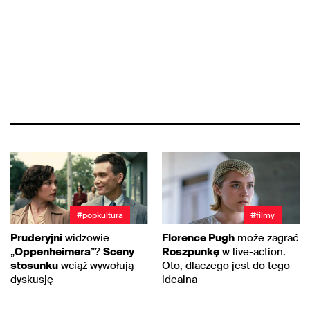
#popkultura
#filmy
Pruderyjni
widzowie
Florence Pugh
może zagrać
„
Oppenheimera
”?
Sceny
Roszpunkę
w live-action.
stosunku
wciąż wywołują
Oto, dlaczego jest do tego
dyskusję
idealna