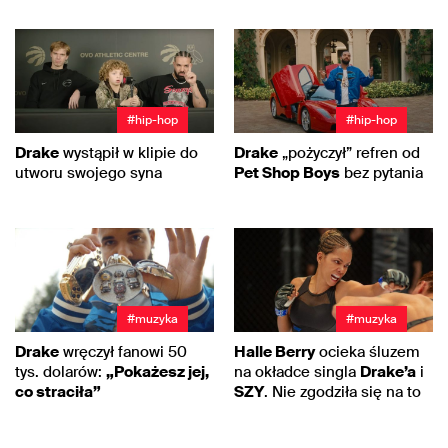
#hip-hop
#hip-hop
Drake
wystąpił w klipie do
Drake
„pożyczył” refren od
utworu swojego syna
Pet Shop Boys
bez pytania
#muzyka
#muzyka
Drake
wręczył fanowi 50
Halle Berry
ocieka śluzem
tys. dolarów:
„Pokażesz jej,
na okładce singla
Drake’a
i
co straciła”
SZY
. Nie zgodziła się na to