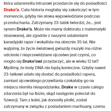
która udaremniła intruzowi przedarcie się do posiadłości
Drake’a
. Cała historia mogłaby się zakończyć w tym
momencie, gdyby nie słowa wypowiedziane podczas
przesłuchania. Zatrzymany 23-latek twierdzi, że… jest
synem
Drake’a
. Może nie mamy doktoratu z matematyki
stosowanej, ale zgodnie z naszymi ustaleniami
kanadyjski raper i wokalista ma obecnie 35 lat. Nie
wątpimy, że życie światowej gwiazdy muzyki ma różne
odcienie i nieprzewidziane ojcostwo jest czymś, co
mogło się
Drake’owi
przydarzyć, ale w wieku 12 lat?
Myślimy, że testy DNA nie będą konieczne. Gdyby nawet
23-latkowi udało się dostać do posiadłości rapera,
zamiast ojcowskiego przywitania czekałaby go na
miejscu niemiła niespodzianka.
Drake
w czasie całego
zdarzenia był na Ibizie, skąd następnie poleciał do
Szwecji. Tam z kolei, jak donosiły plotki, został
zatrzymany w związku z posiadaniem marihuany, czemu