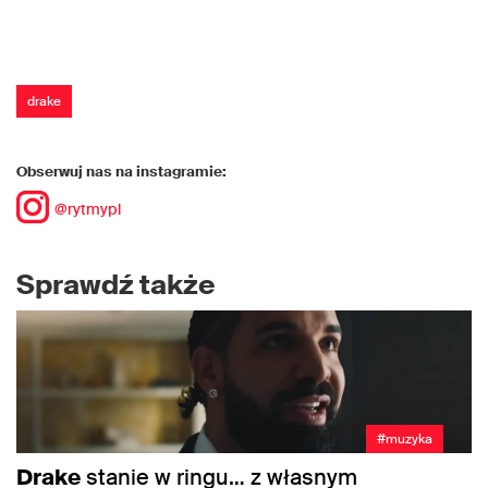
drake
Obserwuj nas na instagramie:
@rytmypl
Sprawdź także
#muzyka
Drake
stanie w ringu… z własnym