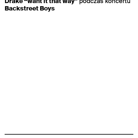
Drake “want it that way”
podczas koncertu
Backstreet Boys