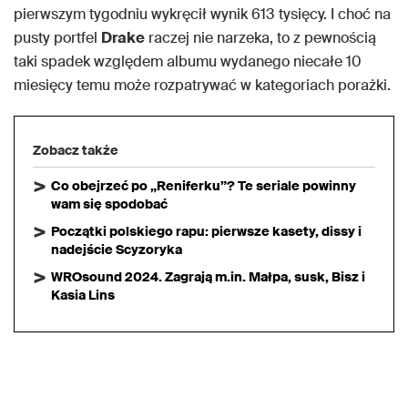
pierwszym tygodniu wykręcił wynik 613 tysięcy. I choć na
pusty portfel
Drake
raczej nie narzeka, to z pewnością
taki spadek względem albumu wydanego niecałe 10
miesięcy temu może rozpatrywać w kategoriach porażki.
Zobacz także
Co obejrzeć po „Reniferku”? Te seriale powinny
wam się spodobać
Początki polskiego rapu: pierwsze kasety, dissy i
nadejście Scyzoryka
WROsound 2024. Zagrają m.in. Małpa, susk, Bisz i
Kasia Lins