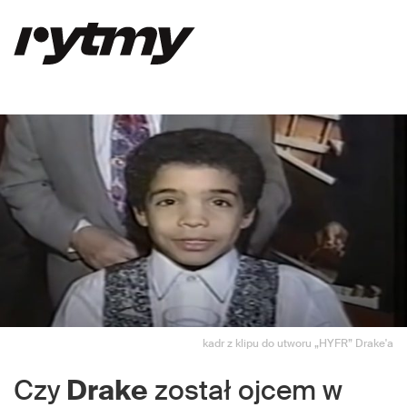
kadr z klipu do utworu „HYFR” Drake'a
Czy
Drake
został ojcem w