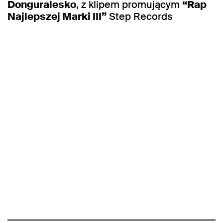
Donguralesko
, z klipem promującym
“Rap
Najlepszej Marki III”
Step Records