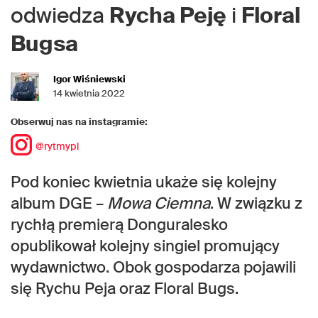
odwiedza
Rycha Peję
i
Floral
Bugsa
Igor Wiśniewski
14 kwietnia 2022
Obserwuj nas na instagramie:
@rytmypl
Pod koniec kwietnia ukaże się kolejny
album DGE –
Mowa Ciemna
. W związku z
rychłą premierą Donguralesko
opublikował kolejny singiel promujący
wydawnictwo. Obok gospodarza pojawili
się Rychu Peja oraz Floral Bugs.