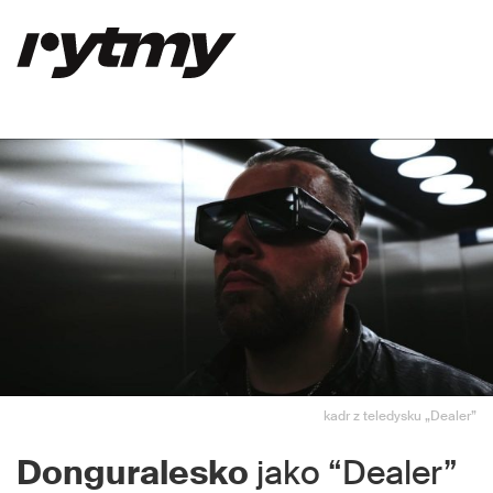
kadr z teledysku „Dealer”
Donguralesko
jako “Dealer”