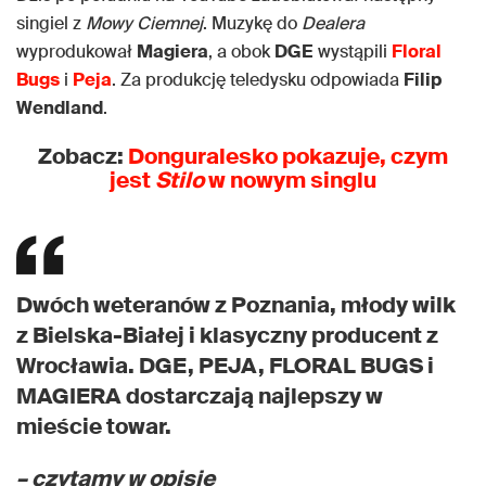
singiel z
Mowy Ciemnej
. Muzykę do
Dealera
wyprodukował
Magiera
, a obok
DGE
wystąpili
Floral
Bugs
i
Peja
. Za produkcję teledysku odpowiada
Filip
Wendland
.
Zobacz:
Donguralesko pokazuje, czym
jest
Stilo
w nowym singlu
Dwóch weteranów z Poznania, młody wilk
z Bielska-Białej i klasyczny producent z
Wrocławia. DGE, PEJA, FLORAL BUGS i
MAGIERA dostarczają najlepszy w
mieście towar.
– czytamy w opisie