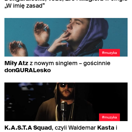
„W imię zasad”
#muzyka
Miły Atz
z nowym singlem – gościnnie
donGURALesko
#muzyka
K.A.S.T.A Squad
, czyli Waldemar
Kasta
i