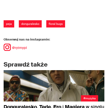
peja
donguralesko
floral bugs
Obserwuj nas na instagramie:
@rytmypl
Sprawdź także
#muzyka
Donguralesko
,
Tede
,
Ero
i
Magiera
w singlu