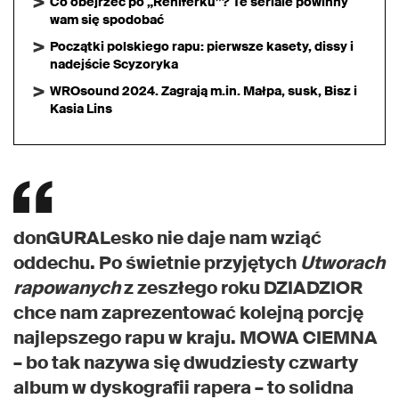
Co obejrzeć po „Reniferku”? Te seriale powinny
wam się spodobać
Początki polskiego rapu: pierwsze kasety, dissy i
nadejście Scyzoryka
WROsound 2024. Zagrają m.in. Małpa, susk, Bisz i
Kasia Lins
donGURALesko nie daje nam wziąć
oddechu. Po świetnie przyjętych
Utworach
rapowanych
z zeszłego roku DZIADZIOR
chce nam zaprezentować kolejną porcję
najlepszego rapu w kraju. MOWA CIEMNA
– bo tak nazywa się dwudziesty czwarty
album w dyskografii rapera – to solidna