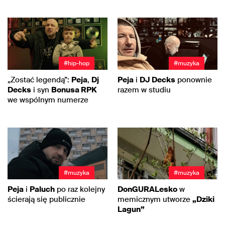
#hip-hop
#muzyka
„Zostać legendą”:
Peja
,
Dj
Peja
i
DJ Decks
ponownie
Decks
i syn
Bonusa RPK
razem w studiu
we wspólnym numerze
#muzyka
#muzyka
Peja
i
Paluch
po raz kolejny
DonGURALesko
w
ścierają się publicznie
memicznym utworze
„Dziki
Lagun”