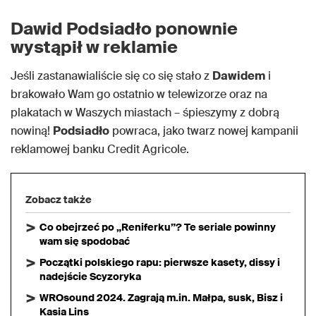
Dawid Podsiadło ponownie
wystąpił w reklamie
Jeśli zastanawialiście się co się stało z
Dawidem
i
brakowało Wam go ostatnio w telewizorze oraz na
plakatach w Waszych miastach – śpieszymy z dobrą
nowiną!
Podsiadło
powraca, jako twarz nowej kampanii
reklamowej banku Credit Agricole.
Zobacz także
Co obejrzeć po „Reniferku”? Te seriale powinny
wam się spodobać
Początki polskiego rapu: pierwsze kasety, dissy i
nadejście Scyzoryka
WROsound 2024. Zagrają m.in. Małpa, susk, Bisz i
Kasia Lins