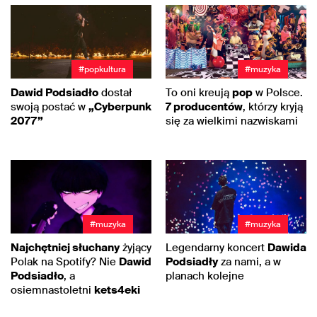
#popkultura
#muzyka
Dawid Podsiadło
dostał
To oni kreują
pop
w Polsce.
swoją postać w
„Cyberpunk
7 producentów
, którzy kryją
2077”
się za wielkimi nazwiskami
#muzyka
#muzyka
Najchętniej słuchany
żyjący
Legendarny koncert
Dawida
Polak na Spotify? Nie
Dawid
Podsiadły
za nami, a w
Podsiadło
, a
planach kolejne
osiemnastoletni
kets4eki