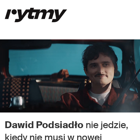
Dawid Podsiadło
nie jedzie,
kiedy nie musi w nowej