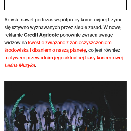
Artysta nawet podczas współpracy komercyjnej trzyma
się sztywno wyznawanych przez siebie zasad. W nowej
reklamie
Credit Agricole
ponownie zwraca uwagę
widzów na
kwestie związane z zanieczyszczeniem
środowiska i dbaniem o naszą planetę
, co jest również
motywem przewodnim jego aktualnej trasy koncertowej
Leśna Muzyka
.