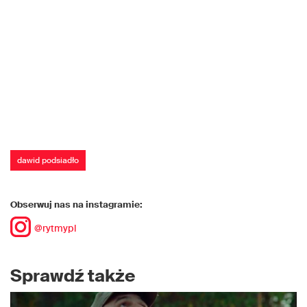
dawid podsiadło
Obserwuj nas na instagramie:
@rytmypl
Sprawdź także