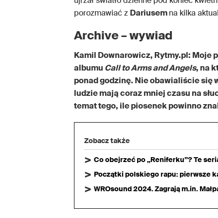
ujrzał światło dzienne pod koniec kwietn
porozmawiać z
Dariusem
na kilka aktu
Archive – wywiad
Kamil Downarowicz, Rytmy.pl: Moje 
albumu
Call to Arms and Angels
, na 
ponad godzinę. Nie obawialiście się 
ludzie mają coraz mniej czasu na słu
temat tego, ile piosenek powinno znal
Zobacz także
Co obejrzeć po „Reniferku”? Te ser
Początki polskiego rapu: pierwsze ka
WROsound 2024. Zagrają m.in. Małpa,