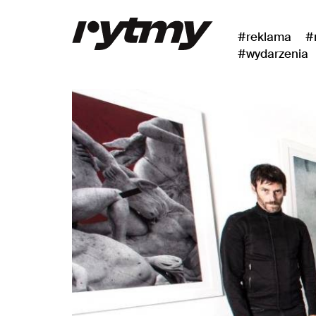
#reklama
#
#wydarzenia