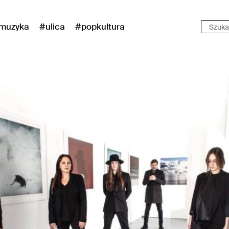
muzyka
#ulica
#popkultura