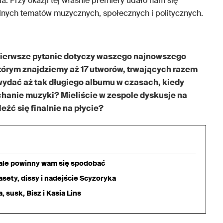
ia. Przy okazji tej właśnie premiery udało nam się
alnych tematów muzycznych, społecznych i politycznych.
pierwsze pytanie dotyczy waszego najnowszego
którym znajdziemy aż 17 utworów, trwających razem
wydać aż tak długiego albumu w czasach, kiedy
chanie muzyki? Mieliście w zespole dyskusje na
eźć się finalnie na płycie?
iale powinny wam się spodobać
sety, dissy i nadejście Scyzoryka
 susk, Bisz i Kasia Lins