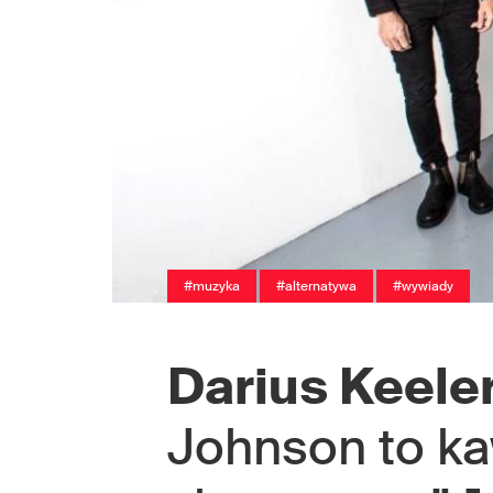
#muzyka
#alternatywa
#wywiady
Darius Keele
Johnson to k