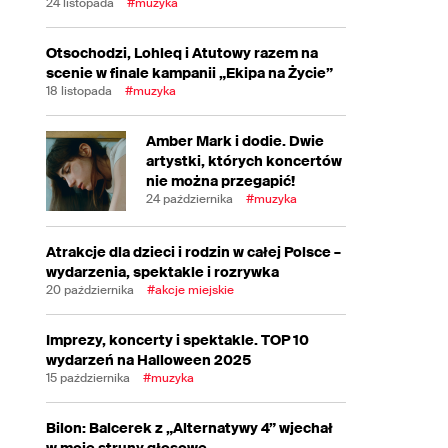
24 listopada
#muzyka
Otsochodzi, Lohleq i Atutowy razem na
scenie w finale kampanii „Ekipa na Życie”
18 listopada
#muzyka
Amber Mark i dodie. Dwie
artystki, których koncertów
nie można przegapić!
24 października
#muzyka
Atrakcje dla dzieci i rodzin w całej Polsce –
wydarzenia, spektakle i rozrywka
20 października
#akcje miejskie
Imprezy, koncerty i spektakle. TOP 10
wydarzeń na Halloween 2025
15 października
#muzyka
Bilon: Balcerek z „Alternatywy 4” wjechał
w moje struny głosowe