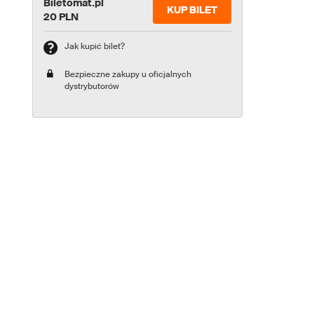
Biletomat.pl
KUP BILET
20 PLN
Jak kupić bilet?
Bezpieczne zakupy u oficjalnych
dystrybutorów