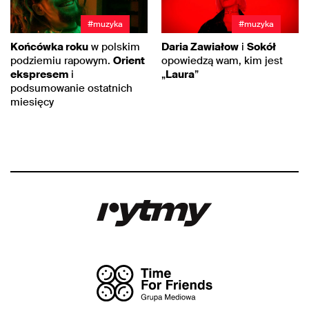
#muzyka
#muzyka
Końcówka roku
w polskim
Daria Zawiałow
i
Sokół
podziemiu rapowym.
Orient
opowiedzą wam, kim jest
ekspresem
i
„
Laura
”
podsumowanie ostatnich
miesięcy