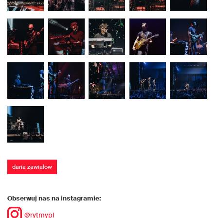
daria zawiałow
Obserwuj nas na instagramie:
@rytmypl