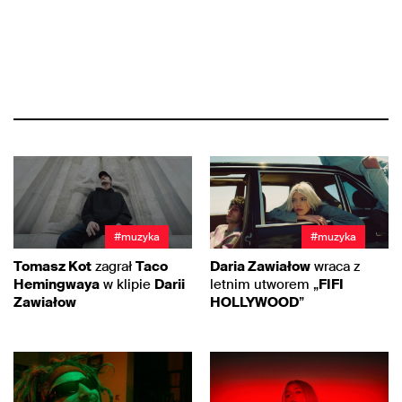
#muzyka
#muzyka
Tomasz Kot
zagrał
Taco
Daria Zawiałow
wraca z
Hemingwaya
w klipie
Darii
letnim utworem „
FIFI
Zawiałow
HOLLYWOOD
”