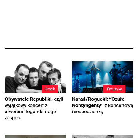
#rock
#muzyka
Obywatele Republiki
, czyli
Karaś/Rogucki:
“Czułe
wyjątkowy koncert z
Kontyngenty”
z koncertową
utworami legendarnego
niespodzianką
zespołu