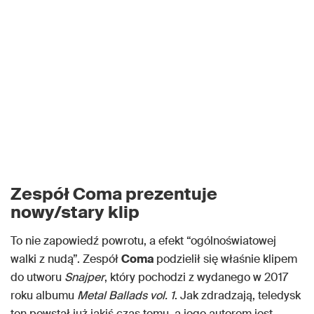
Zespół Coma prezentuje
nowy/stary klip
To nie zapowiedź powrotu, a efekt “ogólnoświatowej
walki z nudą”. Zespół
Coma
podzielił się właśnie klipem
do utworu
Snajper
, który pochodzi z wydanego w 2017
roku albumu
Metal Ballads vol. 1
. Jak zdradzają, teledysk
ten powstał już jakiś czas temu, a jego autorem jest