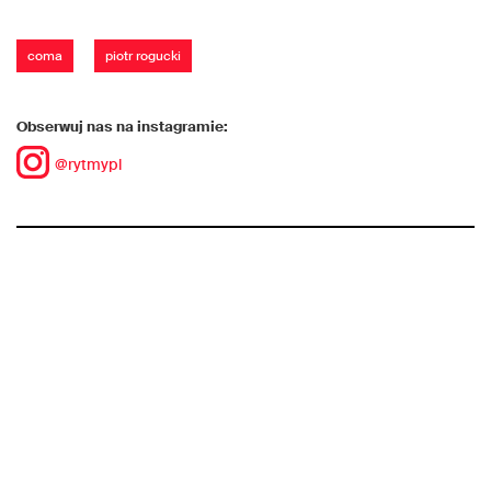
coma
piotr rogucki
Obserwuj nas na instagramie:
@rytmypl