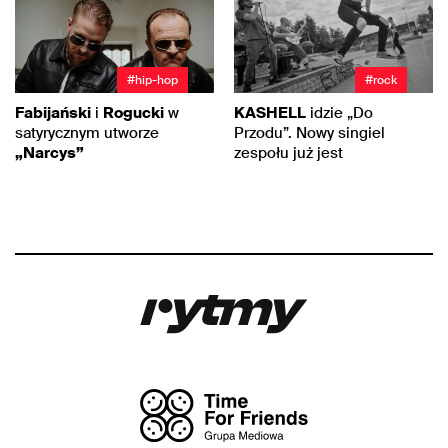
#hip-hop
#rock
Fabijański
i
Rogucki
w
KASHELL
idzie „Do
satyrycznym utworze
Przodu”. Nowy singiel
„Narcys”
zespołu już jest