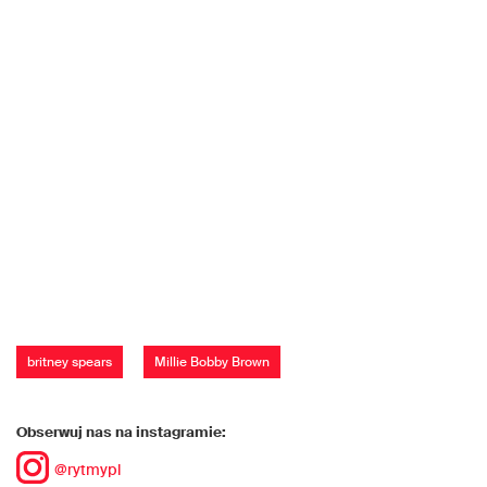
britney spears
Millie Bobby Brown
Obserwuj nas na instagramie:
@rytmypl