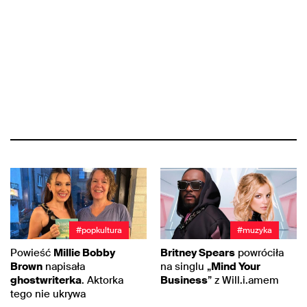
#popkultura
#muzyka
Powieść
Millie Bobby
Britney Spears
powróciła
Brown
napisała
na singlu „
Mind Your
ghostwriterka
. Aktorka
Business
” z Will.i.amem
tego nie ukrywa