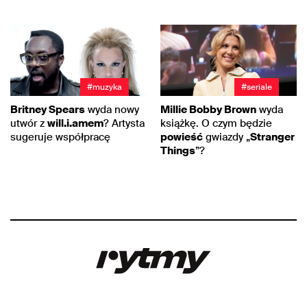
#muzyka
#seriale
Britney Spears
wyda nowy
Millie Bobby Brown
wyda
utwór z
will.i.amem
? Artysta
książkę. O czym będzie
sugeruje współpracę
powieść
gwiazdy „
Stranger
Things
”?