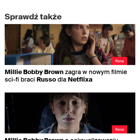
Sprawdź także
#pop
Millie Bobby Brown
zagra w nowym filmie
sci-fi braci
Russo
dla
Netflixa
#pop