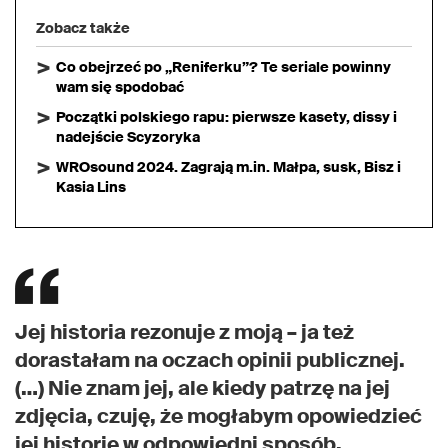
Zobacz także
Co obejrzeć po „Reniferku”? Te seriale powinny
wam się spodobać
Początki polskiego rapu: pierwsze kasety, dissy i
nadejście Scyzoryka
WROsound 2024. Zagrają m.in. Małpa, susk, Bisz i
Kasia Lins
Jej historia rezonuje z moją – ja też
dorastałam na oczach opinii publicznej.
(…) Nie znam jej, ale kiedy patrzę na jej
zdjęcia, czuję, że mogłabym opowiedzieć
jej historię w odpowiedni sposób,