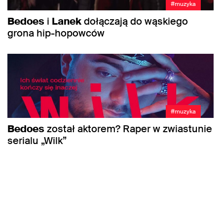
#muzyka
Bedoes
i
Lanek
dołączają do wąskiego
grona hip-hopowców
#muzyka
Bedoes
został aktorem? Raper w zwiastunie
serialu „Wilk”