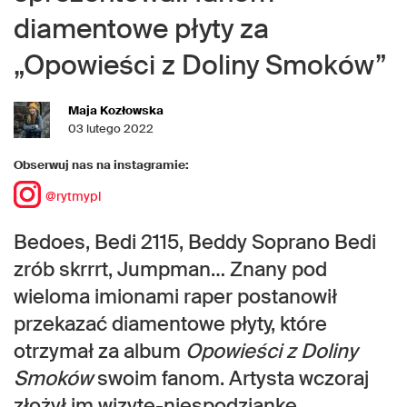
diamentowe płyty za
„Opowieści z Doliny Smoków”
Maja Kozłowska
03 lutego 2022
Obserwuj nas na instagramie:
@rytmypl
Bedoes, Bedi 2115, Beddy Soprano Bedi
zrób skrrrt, Jumpman… Znany pod
wieloma imionami raper postanowił
przekazać diamentowe płyty, które
otrzymał za album
Opowieści z Doliny
Smoków
swoim fanom. Artysta wczoraj
złożył im wizytę-niespodziankę.