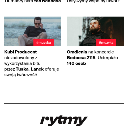
Tłumaczy nam
fan Bedoesa
Usłyszymy wspólny utwór?
#muzyka
#muzyka
Kubi Producent
Omdlenia
na koncercie
niezadowolony z
Bedoesa 2115
. Ucierpiało
wykorzystania bitu
140 osób
przez
Tuska
.
Lanek
oferuje
swoją twórczość