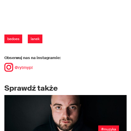
bedoes
lanek
Obserwuj nas na instagramie:
@rytmypl
Sprawdź także
#muzyka