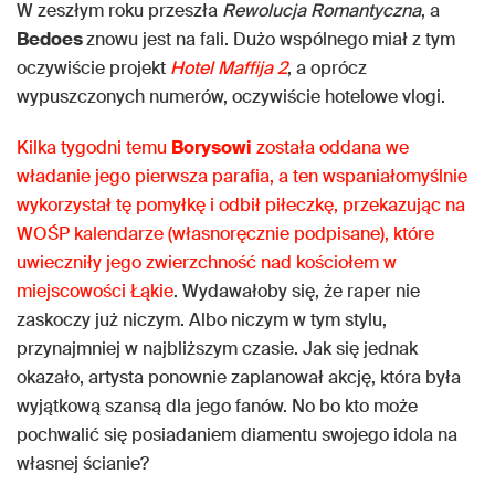
W zeszłym roku przeszła
Rewolucja Romantyczna
, a
Bedoes
znowu jest na fali. Dużo wspólnego miał z tym
oczywiście projekt
Hotel Maffija 2
, a oprócz
wypuszczonych numerów, oczywiście hotelowe vlogi.
Kilka tygodni temu
Borysowi
została oddana we
władanie jego pierwsza parafia, a ten wspaniałomyślnie
wykorzystał tę pomyłkę i odbił piłeczkę, przekazując na
WOŚP kalendarze (własnoręcznie podpisane), które
uwieczniły jego zwierzchność nad kościołem w
miejscowości Łąkie
. Wydawałoby się, że raper nie
zaskoczy już niczym. Albo niczym w tym stylu,
przynajmniej w najbliższym czasie. Jak się jednak
okazało, artysta ponownie zaplanował akcję, która była
wyjątkową szansą dla jego fanów. No bo kto może
pochwalić się posiadaniem diamentu swojego idola na
własnej ścianie?