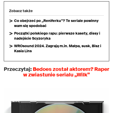
Zobacz także
Co obejrzeć po „Reniferku”? Te seriale powinny
wam się spodobać
Początki polskiego rapu: pierwsze kasety, dissy i
nadejście Scyzoryka
WROsound 2024. Zagrają m.in. Małpa, susk, Bisz i
Kasia Lins
Przeczytaj:
Bedoes
został aktorem? Raper
w zwiastunie serialu „Wilk”