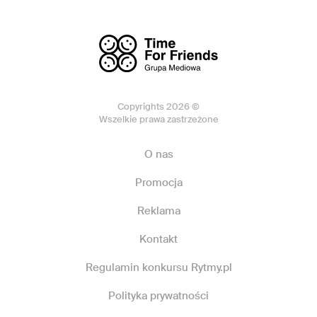
Copyrights 2026 ©
Wszelkie prawa zastrzeżone
O nas
Promocja
Reklama
Kontakt
Regulamin konkursu Rytmy.pl
Polityka prywatności