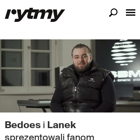
Bedoes
i
Lanek
sprezentowali fanom