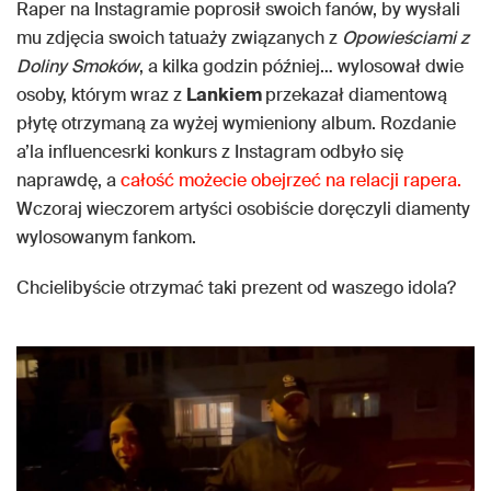
Raper na Instagramie poprosił swoich fanów, by wysłali
mu zdjęcia swoich tatuaży związanych z
Opowieściami z
Doliny Smoków
, a kilka godzin później… wylosował dwie
osoby, którym wraz z
Lankiem
przekazał diamentową
płytę otrzymaną za wyżej wymieniony album. Rozdanie
a’la influencesrki konkurs z Instagram odbyło się
naprawdę, a
całość możecie obejrzeć na relacji rapera.
Wczoraj wieczorem artyści osobiście doręczyli diamenty
wylosowanym fankom.
Chcielibyście otrzymać taki prezent od waszego idola?