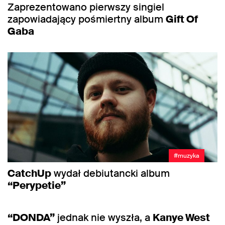
Zaprezentowano pierwszy singiel
zapowiadający pośmiertny album
Gift Of
Gaba
#muzyka
CatchUp
wydał debiutancki album
“Perypetie”
#muzyka
“DONDA”
jednak nie wyszła, a
Kanye West