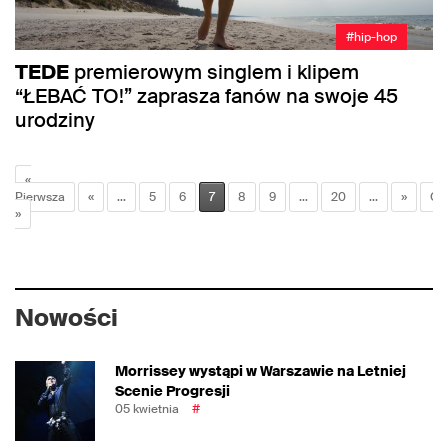
#hip-hop
TEDE
premierowym singlem i klipem
“ŁEBAĆ TO!” zaprasza fanów na swoje 45
urodziny
«
Pierwsza
«
...
5
6
7
8
9
...
20
...
»
Ost
»
Nowości
Morrissey wystąpi w Warszawie na Letniej
Scenie Progresji
05 kwietnia
#