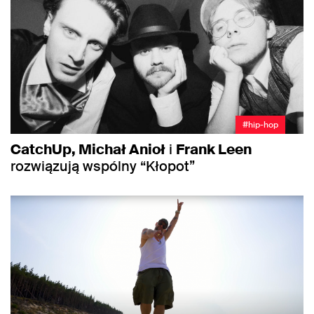
#hip-hop
CatchUp, Michał Anioł
i
Frank Leen
rozwiązują wspólny “Kłopot”