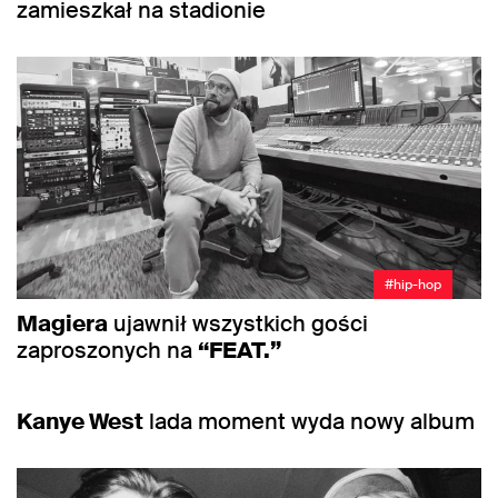
zamieszkał na stadionie
#hip-hop
Magiera
ujawnił wszystkich gości
zaproszonych na
“FEAT.”
#muzyka
Kanye West
lada moment wyda nowy album