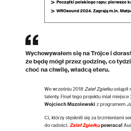
Początki polskiego rapu: pierwsze ka
WROsound 2024. Zagrają m.in. Małpa,
Wychowywałem się na Trójce i dorast
że będę mógł przez godzinę, co tydzi
choć na chwilę, władcą eteru.
We wrześniu 2018
Zalef Zgiełku
ustąpił 
talenty. Finał tego projektu miał miejsc
Wojciech Mazolewski
z programem
Ja
Ci, którzy stęsknili się za brzmieniam
do radości.
Zalef Zgiełku
powraca!
Aud