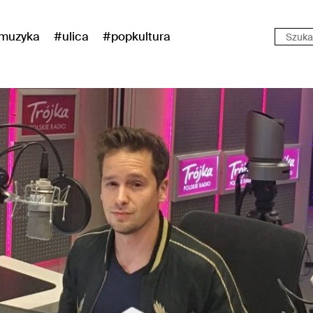
muzyka
#ulica
#popkultura