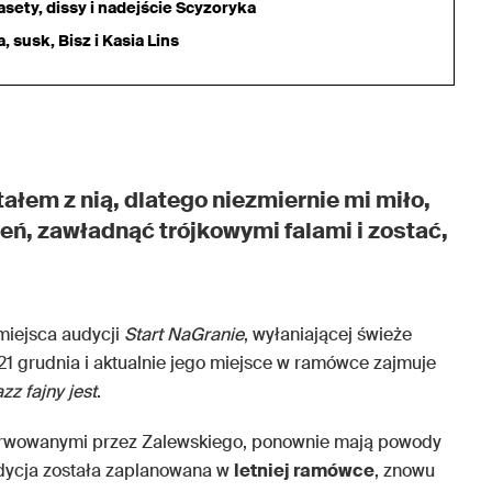
sety, dissy i nadejście Scyzoryka
 susk, Bisz i Kasia Lins
ałem z nią, dlatego niezmiernie mi miło,
eń, zawładnąć trójkowymi falami i zostać,
miejsca audycji
Start NaGranie
, wyłaniającej świeże
e 21 grudnia i aktualnie jego miejsce w ramówce zajmuje
zz fajny jest
.
i serwowanymi przez Zalewskiego, ponownie mają powody
ycja została zaplanowana w
letniej ramówce
, znowu