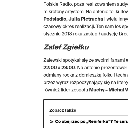
Polskie Radio, poza realizowaniem audy
mikrofony artystom. Na antenie tej kultow
Podsiadło, Julia Pietrucha
i wielu inn
czasowy okres realizacji. Ten sam los s
styczniu 2018 roku zastąpił audycję Brod
Zalef Zgiełku
Zalewski spotykał się ze swoimi fanami
22:00 a 23:00
. Na antenie prezentował
odmiany rocka z domieszką folku i tec
przez wyraz rozpoczynający się na lite
również lider zespołu
Muchy – Michał 
Zobacz także
Co obejrzeć po „Reniferku”? Te ser