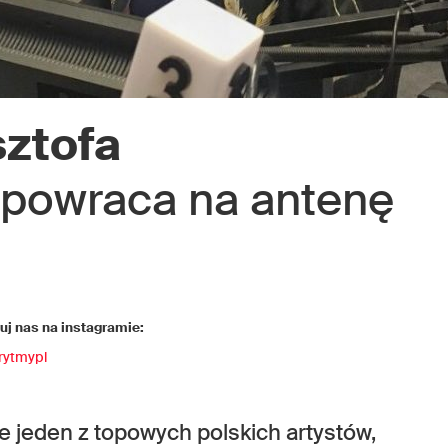
sztofa
powraca na antenę
j nas na instagramie:
rytmypl
ie jeden z topowych polskich artystów,