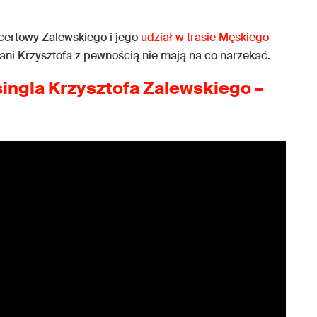
.
ncertowy Zalewskiego i jego
udział w trasie Męskiego
fani Krzysztofa z pewnością nie mają na co narzekać.
ingla Krzysztofa Zalewskiego –