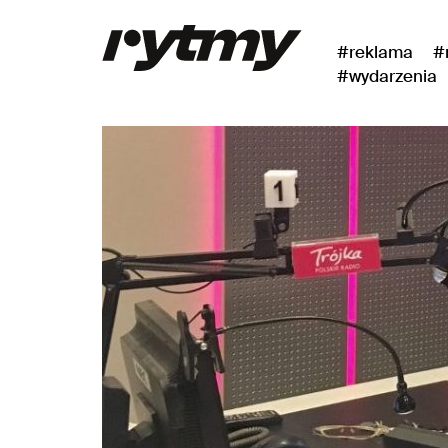
#reklama
#
#wydarzenia