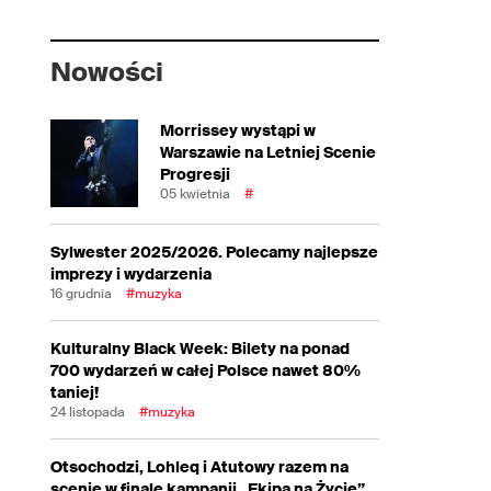
Nowości
Morrissey wystąpi w
Warszawie na Letniej Scenie
Progresji
05 kwietnia
#
Sylwester 2025/2026. Polecamy najlepsze
imprezy i wydarzenia
16 grudnia
#muzyka
Kulturalny Black Week: Bilety na ponad
700 wydarzeń w całej Polsce nawet 80%
taniej!
24 listopada
#muzyka
Otsochodzi, Lohleq i Atutowy razem na
scenie w finale kampanii „Ekipa na Życie”