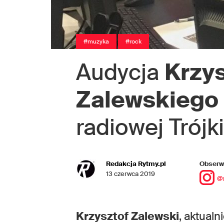
#muzyka
#rock
Audycja
Krzy
Zalewskiego
radiowej Trójki
Redakcja Rytmy.pl
Obserwu
13 czerwca 2019
@
Krzysztof Zalewski
, aktualn