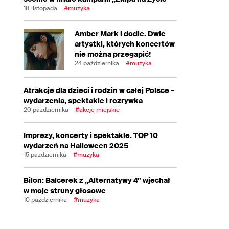
18 listopada
#muzyka
Amber Mark i dodie. Dwie
artystki, których koncertów
nie można przegapić!
24 października
#muzyka
Atrakcje dla dzieci i rodzin w całej Polsce –
wydarzenia, spektakle i rozrywka
20 października
#akcje miejskie
Imprezy, koncerty i spektakle. TOP 10
wydarzeń na Halloween 2025
15 października
#muzyka
Bilon: Balcerek z „Alternatywy 4” wjechał
w moje struny głosowe
10 października
#muzyka