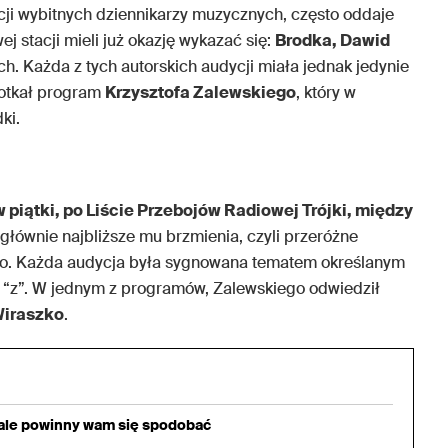
cji wybitnych dziennikarzy muzycznych, często oddaje
ej stacji mieli już okazję wykazać się:
Brodka, Dawid
ych. Każda z tych autorskich audycji miała jednak jedynie
potkał program
Krzysztofa Zalewskiego
, który w
ki.
w piątki, po Liście Przebojów Radiowej Trójki, między
 głównie najbliższe mu brzmienia, czyli przeróżne
hno. Każda audycja była sygnowana tematem określanym
rę “z”. W jednym z programów, Zalewskiego odwiedził
Wiraszko
.
iale powinny wam się spodobać