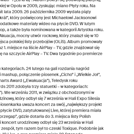
iej w Opolu w 2009, zyskując miano Płyty roku. Na
hit lata 2009. 26 października 2009 wydała piąty
i král”, który poświęcony jest Michaelowi Jacksonowi
dodatkowe materiały wideo na płycie DVD. W lutym
p, a także była nominowana w kategorii Artystka roku.
Akuacja, mocny utwór rockowy, który znalazł się w 10
ejsca polskiej listy przebojów (OLiS). Album promowały
 1. miejsce na liście AirPlay – TV, gdzie znajdował się
ię na szczycie AirPlay – TV. Dwa tygodnie po premierze
kategoriach. 24 lutego na gali rozdania nagród
 mashup, połączenie piosenek „Cicho” i „Wielkie Joł”,
harts Award („Ewakuacja”), Teledysk roku
s 2011 zdobyła trzy statuetki – w kategoriach:
a”). We wrześniu 2011, w związku z obchodzonymi w
nowy, który odbył się 7 września w Hali Expo Silesia
iosenkarka uważa koncert za swój „największy projekt
łycie DVD, zatytułowanej Live, której premiera miała
zegap”, gdzie dotarła do 3. miejsca listy Polish
ugi koncert urodzinowy odbył się 23 września w Hali
 zespół, tym razem był to czeski Toxique. Podobnie jak