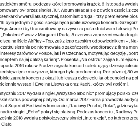
ustickém směru, podczas której promowała krążek. 6 listopada wydała 
omowany był przez singiel „Tu”. Album składał się z dwóch części, z c
osenkarki w wersji akustycznej, natomiast druga – trzy premierowe pi
16 była jednym z gości specjalnych jubileuszowego koncertu Grzegorz
Ergo Arenie i był transmitowany na żywo za pośrednictwem telewizji P
t „Pokolenie” wraz z Margaret i Rudą. 8 czerwca zaprezentowała drugi sin
ejsca na liście AirPlay – Top, zaś z jego czeskim odpowiednikiem – „Na 
czątku sierpnia poinformowała o zakończeniu współpracy z firmą men
j interesy zarówno w Polsce, jak i w Czechach, motywując decyzję „po
nceptem na jej dalszą karierę”. Piosenka „Na ostrzu” zajęła 8. miejsce 
stopada 2016 roku w Pradze zagrała koncert celebrujący dziesięcioleci
zedsięwzięcie muzyczne, którego była producentką. Rok później, 30 wr
binie zagrała koncert z okazji jubileuszu dziesięciu lat obecności na 
ściennie wystąpili Ewelina Lisowska oraz KaeN, którzy byli gośćmi.
styczniu 2017 wydała singiel „Wszystko albo nic” promujący polsko-c
skał status podwójnej platyny. Od marca 2017 Farna prowadziła audycj
lsat Superhit Festiwal w koncercie „Radiowy Przebój Roku”, gdzie wyko
nadto singiel „Echo” pokrył się platyną. Podczas koncertu „Radiowy Pr
ześnia 2018 wydała polskojęzyczny singiel „Interakcja”, do którego zre
. Ciało.