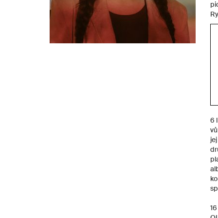
pi
Ry
6 
vů
je
dr
pl
al
ko
sp
16
OL