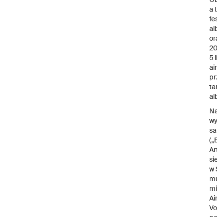
a 
fe
al
or
20
5 
ai
pr
ta
al
Na
wy
sa
(„
Ar
si
w 
mu
mi
Ai
Vo