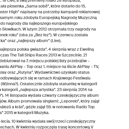
. 18 Live, a swą premierę miało 28 listopada,
ła piosenka „Sama sobě”, które dotarło do 15.
nster High” napisany na potrzeby kampanii reklamowej
ym samym roku zdobyła Europejską Nagrodę Muzyczną
do nagrody dla najlepszego europejskiego
h Słowikach. W lutym 2012 otrzymała trzy nagrody na
onek roku” (oba za „Bez łez”). W czerwcu została
a” oraz „najlepszy album” (Live).
ajlepsza polska gwiazda”. 4 sierpnia wraz z Eweliną
czas The Tall Ships Races 2013 w Szczecinie. 21
biutował na 7. miejscu polskiej listy przebojów –
niu AirPlay – Top oraz 1. miejsce na liście AirPlay – TV,
Airplay oraz „Rutyna”. Wydawnictwo uzyskało status
k, odbywających się w ramach Krajowego Festiwalu
 (W)Inna?). Ostatecznie zdobyła statuetkę w kategorii
tegorii „najlepsza artystka”. 23 sierpnia 2014 na
o”). 14 listopada wydała czwarty czeskojęzyczny album
bojów. Album promowała singlami: „Leporelo”, który zajął
nálezů a krás”, gdzie zajął 59. w notowaniu Radio Top
a” 2015 w kategorii Muzyka.
-lecia. 10 kwietnia wydała swój trzeci czeskojęzyczny
Czechach. W kwietniu rozpoczęła trasę koncertową V