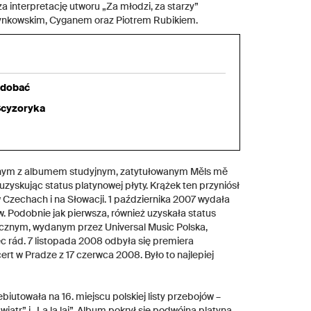
a interpretację utworu „Za młodzi, za starzy”
Rynkowskim, Cyganem oraz Piotrem Rubikiem.
odobać
 Scyzoryka
cznym z albumem studyjnym, zatytułowanym Měls mě
zyskując status platynowej płyty. Krążek ten przyniósł
w Czechach i na Słowacji. 1 października 2007 wydała
jów. Podobnie jak pierwsza, również uzyskała status
ycznym, wydanym przez Universal Music Polska,
c rád. 7 listopada 2008 odbyła się premiera
rt w Pradze z 17 czerwca 2008. Było to najlepiej
iutowała na 16. miejscu polskiej listy przebojów –
tr” i „La la laj”. Album pokrył się podwójną platyną,