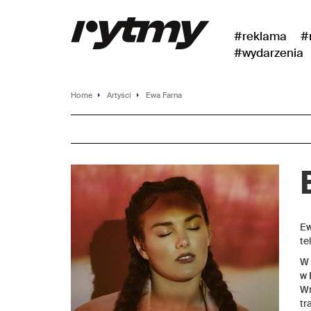
#reklama
#
#wydarzenia
Home
Artyści
Ewa Farna
Ew
te
W 
w 
Wr
tr