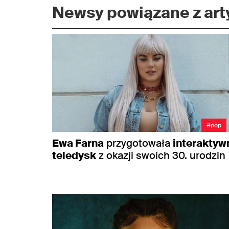
Newsy powiązane z arty
#pop
Ewa Farna
przygotowała
interaktyw
teledysk
z okazji swoich 30. urodzin