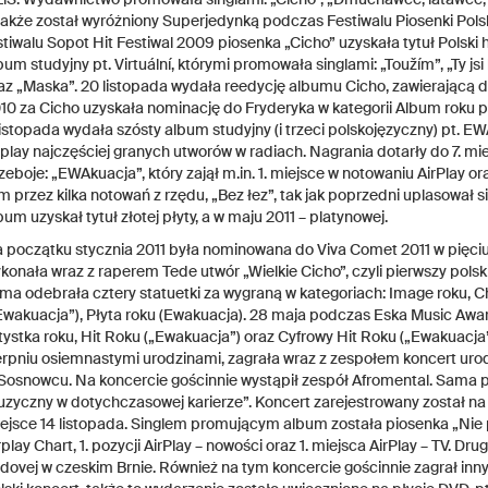
także został wyróżniony Superjedynką podczas Festiwalu Piosenki Polsk
stiwalu Sopot Hit Festiwal 2009 piosenka „Cicho” uzyskała tytuł Polski 
bum studyjny pt. Virtuální, którymi promowała singlami: „Toužím”, „Ty js
az „Maska”. 20 listopada wydała reedycję albumu Cicho, zawierającą 
10 za Cicho uzyskała nominację do Fryderyka w kategorii Album roku po
listopada wydała szósty album studyjny (i trzeci polskojęzyczny) pt. EW
rplay najczęściej granych utworów w radiach. Nagrania dotarły do 7. mi
zeboje: „EWAkuacja”, który zajął m.in. 1. miejsce w notowaniu AirPlay oraz
m przez kilka notowań z rzędu, „Bez łez”, tak jak poprzedni uplasował s
bum uzyskał tytuł złotej płyty, a w maju 2011 – platynowej.
 początku stycznia 2011 była nominowana do Viva Comet 2011 w pięciu 
konała wraz z raperem Tede utwór „Wielkie Cicho”, czyli pierwszy polski
ma odebrała cztery statuetki za wygraną w kategoriach: Image roku, C
Ewakuacja”), Płyta roku (Ewakuacja). 28 maja podczas Eska Music Award
tystka roku, Hit Roku („Ewakuacja”) oraz Cyfrowy Hit Roku („Ewakuacj
erpniu osiemnastymi urodzinami, zagrała wraz z zespołem koncert urodzi
Sosnowcu. Na koncercie gościnnie wystąpił zespół Afromental. Sama p
zyczny w dotychczasowej karierze”. Koncert zarejestrowany został na p
ejsce 14 listopada. Singlem promującym album została piosenka „Nie pr
rplay Chart, 1. pozycji AirPlay – nowości oraz 1. miejsca AirPlay – TV. Dr
dovej w czeskim Brnie. Również na tym koncercie gościnnie zagrał inny