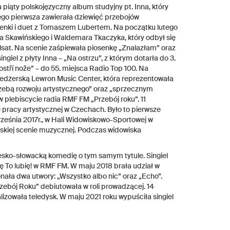
piąty polskojęzyczny album studyjny pt. Inna, który
zego pierwsza zawierała dziewięć przebojów
osenki i duet z Tomaszem Lubertem. Na początku lutego
a Skawińskiego i Waldemara Tkaczyka, który odbył się
olsat. Na scenie zaśpiewała piosenkę „Znalazłam” oraz
giel z płyty Inna – „Na ostrzu”, z którym dotarła do 3.
ostří nože” – do 55. miejsca Radio Top 100. Na
edżerską Lewron Music Center, która reprezentowała
trzebą rozwoju artystycznego” oraz „sprzecznym
w plebiscycie radia RMF FM „Przebój roku”. 11
e pracy artystycznej w Czechach. Było to pierwsze
ześnia 2017r., w Hali Widowiskowo-Sportowej w
polskiej scenie muzycznej. Podczas widowiska
zesko-słowacką komedię o tym samym tytule. Singiel
ę To lubię! w RMF FM. W maju 2018 brała udział w
nała dwa utwory: „Wszystko albo nic” oraz „Echo”.
zebój Roku” debiutowała w roli prowadzącej. 14
alizowała teledysk. W maju 2021 roku wypuściła singiel