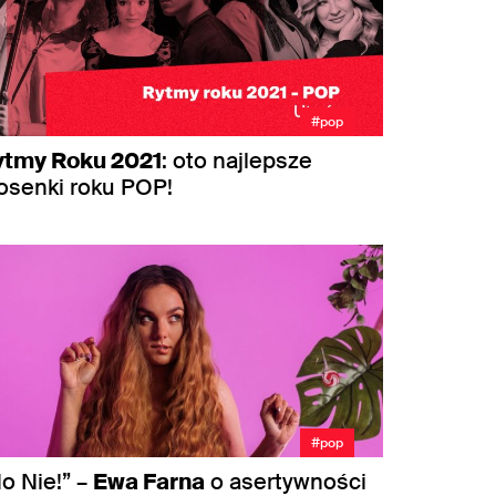
#pop
ytmy Roku 2021
: oto najlepsze
osenki roku POP!
#pop
o Nie!” –
Ewa Farna
o asertywności