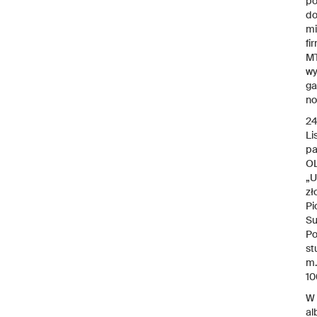
po
do
mi
fi
MT
wy
ga
no
24
Li
pa
OL
„U
zł
Pi
Su
Po
st
m.
10
W 
al