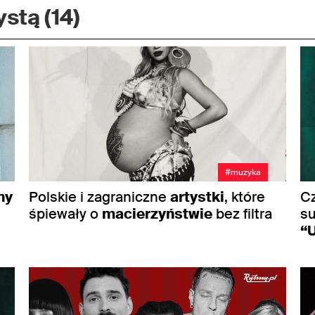
stą (14)
#muzyka
ny
Polskie i zagraniczne
artystki
, które
C
śpiewały o
macierzyństwie
bez filtra
s
“