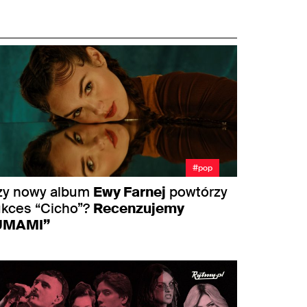
#pop
zy nowy album
Ewy Farnej
powtórzy
ukces “Cicho”?
Recenzujemy
UMAMI”