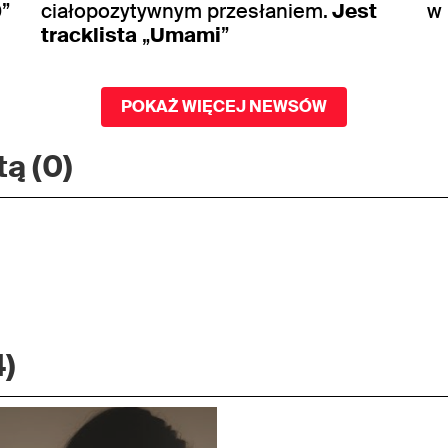
0”
ciałopozytywnym przesłaniem.
Jest
w
tracklista
„
Umami
”
POKAŻ WIĘCEJ NEWSÓW
ą (0)
4)