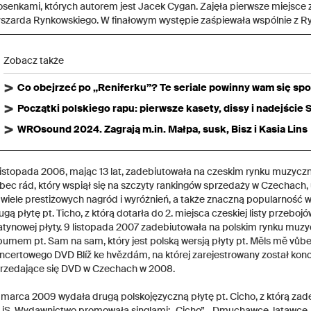
osenkami, których autorem jest Jacek Cygan. Zajęła pierwsze miejsce z
szarda Rynkowskiego. W finałowym występie zaśpiewała wspólnie z 
Zobacz także
Co obejrzeć po „Reniferku”? Te seriale powinny wam się sp
Początki polskiego rapu: pierwsze kasety, dissy i nadejście
WROsound 2024. Zagrają m.in. Małpa, susk, Bisz i Kasia Lins
listopada 2006, mając 13 lat, zadebiutowała na czeskim rynku muzy
bec rád, który wspiął się na szczyty rankingów sprzedaży w Czechach, u
j wiele prestiżowych nagród i wyróżnień, a także znaczną popularność 
ugą płytę pt. Ticho, z którą dotarła do 2. miejsca czeskiej listy przebo
atynowej płyty. 9 listopada 2007 zadebiutowała na polskim rynku muz
bumem pt. Sam na sam, który jest polską wersją płyty pt. Měls mě vůbe
ncertowego DVD Blíž ke hvězdám, na której zarejestrowany został konce
rzedające się DVD w Czechach w 2008.
 marca 2009 wydała drugą polskojęzyczną płytę pt. Cicho, z którą zadeb
iS. Wydawnictwo promowała singlami: „Cicho”, „Dmuchawce, latawce, wia