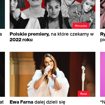
#muzyka
a
Polskie premiery,
na które czekamy w
R
2022 roku
pi
#pop
at
Ewa Farna
dalej dzieli się
“N