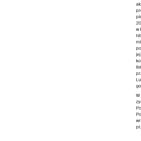
ak
pr
pi
20
w 
hi
mi
po
je
ko
li
pr
Lu
go
W 
zy
Po
Po
wr
pt