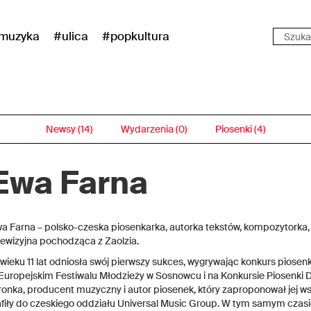
muzyka
#ulica
#popkultura
Newsy (14)
Wydarzenia (0)
Piosenki (4)
Ewa Farna
a Farna – polsko-czeska piosenkarka, autorka tekstów, kompozytorka,
lewizyjna pochodząca z Zaolzia.
wieku 11 lat odniosła swój pierwszy sukces, wygrywając konkurs piose
Europejskim Festiwalu Młodzieży w Sosnowcu i na Konkursie Piosenki 
onka, producent muzyczny i autor piosenek, który zaproponował jej 
afiły do czeskiego oddziału Universal Music Group. W tym samym czasi