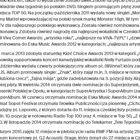
lski koncert, także to wydarzenie zostało uwiecznione na płycie DVD, pt
kładnie dwa tygodnie po polskim DVD. Singlem promującym płytę zosta
ejsca TOP 50. Na początku października 2011 wydała nowy singiel „Mo
rmy Mattel wprowadzającej na polski rynek markę Monster High. W t
V dla najlepszego polskiego wykonawcy. Została również nominowana 
konawcy. Zdobyła również nagrodę dla najlepszej wokalistki w Czeskic
li Viva Comet Awards: „artystka roku”, „najlepsze na VIVA-TV.PL” i „dzw
minowana do Eska Music Awards 2012 w kategoriach: „najlepsza artystk
 marca 2013 zdobyła statuetkę Kids’ Choice Awards 2013 w kategorii „n
sowską supportowała koncert kanadyjskiej wokalistki Nelly Furtado pod
ździernika wydała czwarty polskojęzyczny album pt. (W)Inna?, który zade
iS. Album promowały single: „Znak”, który zajął m.in. 3. miejsce w notowa
lubiona rzecz”, „Tajna misja”, gdzie zadebiutowała na 3. pozycji listy 
otej płyty. W kwietniu 2014 otrzymała dwie nominacje do Superjedyne
osenki Polskiej w Opolu, w kategoriach: SuperArtystka i SuperAlbum (za
perAlbum. W czerwcu otrzymała nominację Eska Music Awards 2014 w ka
lsat Sopot Festival otrzymała Słowika Publiczności (za piosenkę „Cich
udyjny pt. Leporelo, z którym dotarła do 11. miejsca czeskiej listy prze
in. 10. pozycję w notowaniu Radio Top 100 oraz 4. miejsce w Top 50, „Z 
0. W listopadzie 2014 otrzymała nominację do Telekamer „Tele Tygodni
lutym 2015 zajęła 17. miejsce w plebiscycie radia RMF FM na artystę 25
bum koncertowy pt. G2 Acoustic Stage, który dotarł do 27. miejsca w 