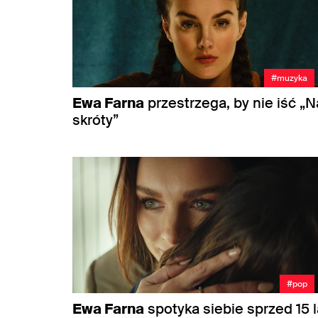
#muzyka
Ewa Farna
przestrzega, by nie iść „N
skróty”
#pop
Ewa Farna
spotyka siebie sprzed 15 l