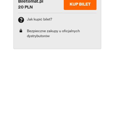
Biletomat.pl
KUP BILET
20 PLN
Jak kupić bilet?
Bezpieczne zakupy u oficjalnych
dystrybutorów