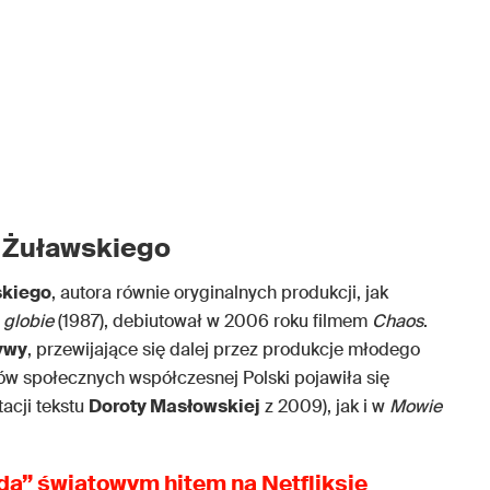
 Żuławskiego
skiego
, autora równie oryginalnych produkcji, jak
 globie
(1987), debiutował w 2006 roku filmem
Chaos
.
ywy
, przewijające się dalej przez produkcje młodego
ów społecznych współczesnej Polski pojawiła się
acji tekstu
Doroty Masłowskiej
z 2009), jak i w
Mowie
da” światowym hitem na Netfliksie