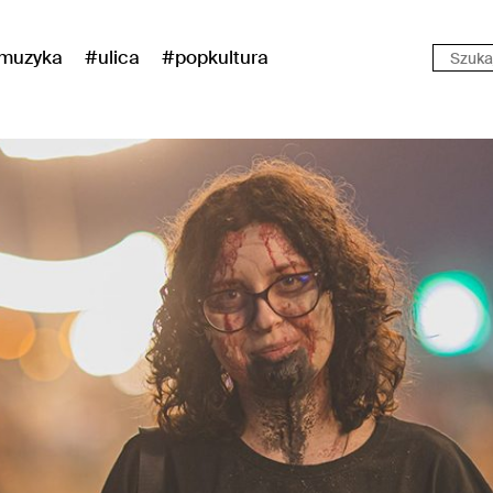
muzyka
#ulica
#popkultura