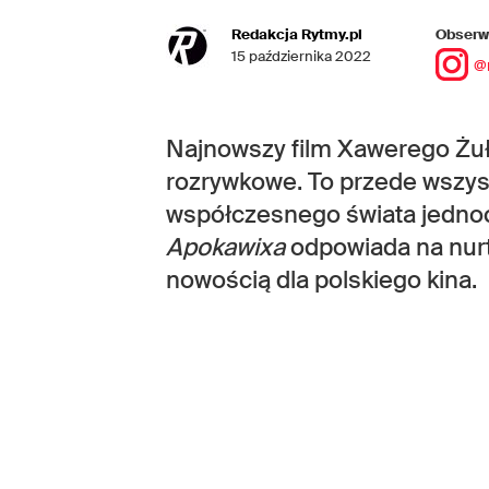
Redakcja Rytmy.pl
Obserwu
15 października 2022
@
Najnowszy film Xawerego Żuła
rozrywkowe. To przede wszyst
współczesnego świata jednoc
Apokawixa
odpowiada na nurtu
nowością dla polskiego kina.