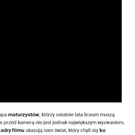
rupa
maturzystów
, którzy ostatnie lata liceum muszą
e przed kamerą nie jest jednak największym wyzwaniem,
kadry filmu
ukazują nam świat, który chyli się
ku