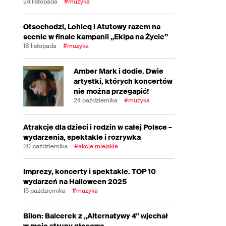
24 listopada
#muzyka
Otsochodzi, Lohleq i Atutowy razem na
scenie w finale kampanii „Ekipa na Życie”
18 listopada
#muzyka
Amber Mark i dodie. Dwie
artystki, których koncertów
nie można przegapić!
24 października
#muzyka
Atrakcje dla dzieci i rodzin w całej Polsce –
wydarzenia, spektakle i rozrywka
20 października
#akcje miejskie
Imprezy, koncerty i spektakle. TOP 10
wydarzeń na Halloween 2025
15 października
#muzyka
Bilon: Balcerek z „Alternatywy 4” wjechał
w moje struny głosowe