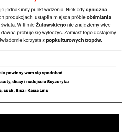
e jednak inny punkt widzenia. Niekiedy
cyniczna
ich produkcjach, ustąpiła miejsca próbie
obśmiania
świata. W filmie
Żuławskiego
nie znajdziemy więc
 od dawna próbuje się wyleczyć. Zamiast tego dostajemy
 świadomie korzysta z
popkulturowych tropów
.
iale powinny wam się spodobać
sety, dissy i nadejście Scyzoryka
 susk, Bisz i Kasia Lins