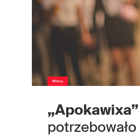
#filmy
„Apokawixa”
potrzebowało