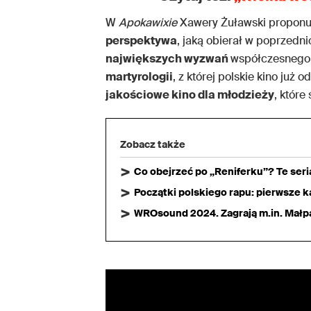
W
Apokawixie
Xawery Żuławski proponuj
perspektywa
, jaką obierał w poprzedn
największych wyzwań
współczesnego 
martyrologii
, z której polskie kino już
jakościowe kino dla młodzieży
, które
Zobacz także
Co obejrzeć po „Reniferku”? Te ser
Początki polskiego rapu: pierwsze ka
WROsound 2024. Zagrają m.in. Małpa,