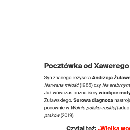
Pocztówka od Xawerego
Syn znanego reżysera
Andrzeja Żuław
Narwana miłość
(1985) czy
Na srebrnym
Już wówczas poznaliśmy
wiodące mot
Żuławskiego.
Surowa diagnoza
nastroj
ponownie w
Wojnie polsko-ruskiej
(adapt
ptaków
(2019).
Czytaj też:
„Wielka wo