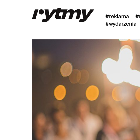
#reklama
#
#wydarzenia