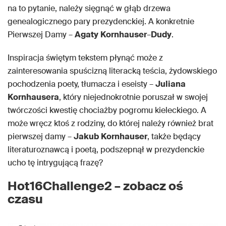
na to pytanie, należy sięgnąć w głąb drzewa
genealogicznego pary prezydenckiej. A konkretnie
Pierwszej Damy –
Agaty
Kornhauser
–
Dudy
.
Inspiracja świętym tekstem płynąć może z
zainteresowania spuścizną literacką teścia, żydowskiego
pochodzenia poety, tłumacza i eseisty –
Juliana
Kornhausera
, który niejednokrotnie poruszał w swojej
twórczości kwestię chociażby pogromu kieleckiego. A
może wręcz ktoś z rodziny, do której należy również brat
pierwszej damy –
Jakub
Kornhauser
, także będący
literaturoznawcą i poetą, podszepnął w prezydenckie
ucho tę intrygującą frazę?
Hot16Challenge2 – zobacz oś
czasu