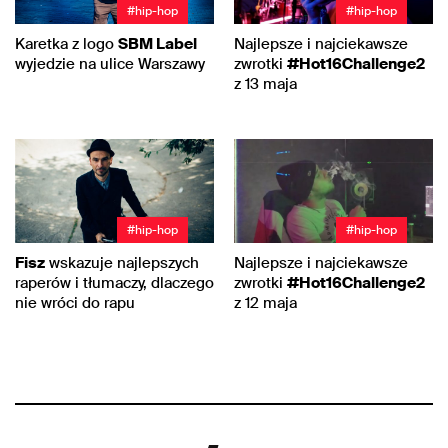
#hip-hop
#hip-hop
Karetka z logo
SBM Label
Najlepsze i najciekawsze
wyjedzie na ulice Warszawy
zwrotki
#Hot16Challenge2
z 13 maja
#hip-hop
#hip-hop
Fisz
wskazuje najlepszych
Najlepsze i najciekawsze
raperów i tłumaczy, dlaczego
zwrotki
#Hot16Challenge2
nie wróci do rapu
z 12 maja