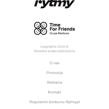
Copyrights 2026 ©
Wszelkie prawa zastrzeżone
O nas
Promocja
Reklama
Kontakt
Regulamin konkursu Rytmy.pl