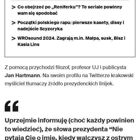
Co obejrzeć po „Reniferku”? Te seriale powinny
wam się spodobać
Początki polskiego rapu: pierwsze kasety, dissy i
nadejście Scyzoryka
WROsound 2024. Zagrają m.in. Małpa, susk, Bisz i
Kasia Lins
Z pomocą przychodzi filozof, profesor UJ i publicysta
Jan
Hartmann
. Na swoim profilu na Twitterze krakowski
myśliciel tłumaczy źródło prezydenckich linijek.
Uprzejmie informuję (choć każdy powinien
to wiedzieć), że słowa prezydenta “Nie
pytają Cię o imię, kiedy walczysz z ostrym