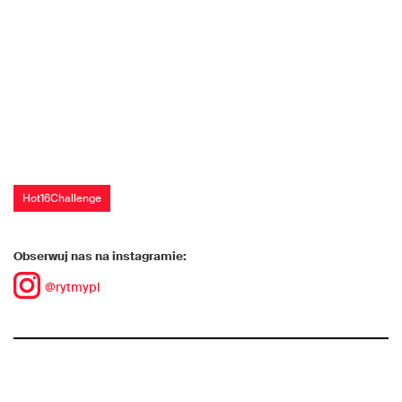
Hot16Challenge
Obserwuj nas na instagramie:
@rytmypl