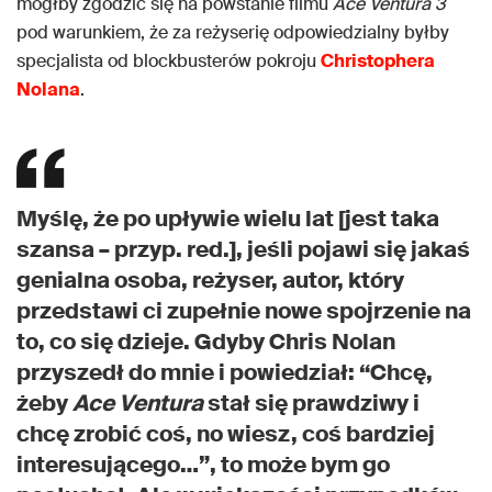
mógłby zgodzić się na powstanie filmu
Ace Ventura 3
pod warunkiem, że za reżyserię odpowiedzialny byłby
specjalista od blockbusterów pokroju
Christophera
Nolana
.
Myślę, że po upływie wielu lat [jest taka
szansa – przyp. red.], jeśli pojawi się jakaś
genialna osoba, reżyser, autor, który
przedstawi ci zupełnie nowe spojrzenie na
to, co się dzieje. Gdyby Chris Nolan
przyszedł do mnie i powiedział: “Chcę,
żeby
Ace Ventura
stał się prawdziwy i
chcę zrobić coś, no wiesz, coś bardziej
interesującego…”, to może bym go