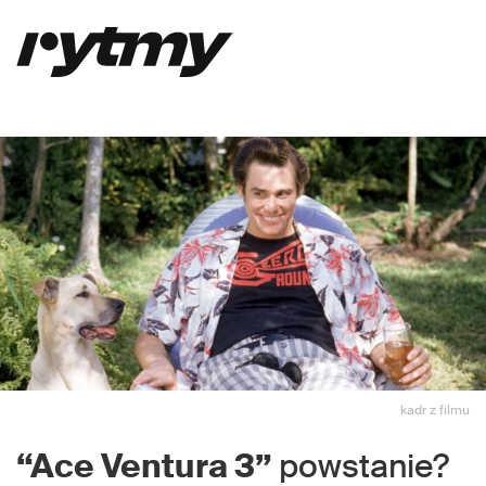
kadr z filmu
“Ace Ventura 3”
powstanie?