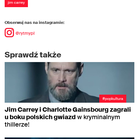
jim carrey
Obserwuj nas na instagramie:
@rytmypl
Sprawdź także
#popkultura
Jim Carrey i Charlotte Gainsbourg zagrali
u boku polskich gwiazd
w kryminalnym
thillerze!