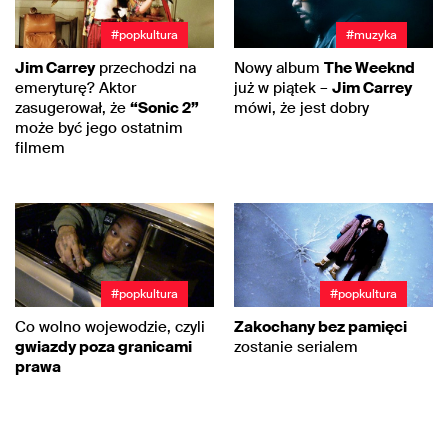
#popkultura
#muzyka
Jim Carrey
przechodzi na
Nowy album
The Weeknd
emeryturę? Aktor
już w piątek –
Jim Carrey
zasugerował, że
“Sonic 2”
mówi, że jest dobry
może być jego ostatnim
filmem
#popkultura
#popkultura
Co wolno wojewodzie, czyli
Zakochany bez pamięci
gwiazdy poza granicami
zostanie serialem
prawa