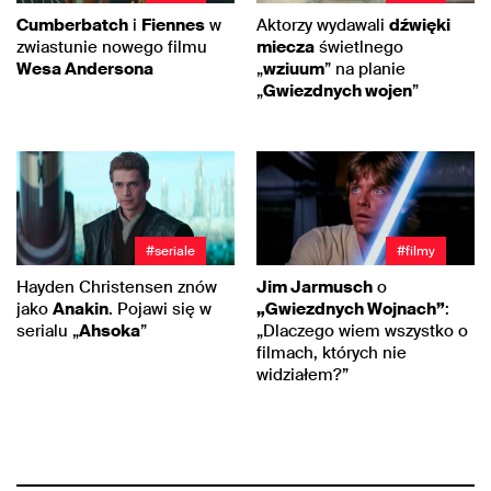
Cumberbatch
i
Fiennes
w
Aktorzy wydawali
dźwięki
zwiastunie nowego filmu
miecza
świetlnego
Wesa Andersona
„
wziuum
” na planie
„
Gwiezdnych wojen
”
#seriale
#filmy
Hayden Christensen znów
Jim Jarmusch
o
jako
Anakin
. Pojawi się w
„Gwiezdnych Wojnach”
:
serialu „
Ahsoka
”
„Dlaczego wiem wszystko o
filmach, których nie
widziałem?”