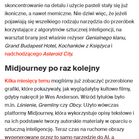
skoncentrowanie na detalu i użycie pasteli stały się już
ikoniczne, a nawet memiczne. Nie dziwi więc, że jeżeli
pojawiają się wszelkiego rodzaju narzędzia do przeróbek
korzystające z algorytmów sztucznej inteligencji, na
warsztat brany jest właśnie reżyser
Genialnego klanu
,
Grand Budapest Hotel
,
Kochanków z Księżyca
i
nadchodzącego
Asteroid City
.
Midjourney po raz kolejny
Kilka miesięcy temu
mogliśmy już zobaczyć przerobione
grafiki, które pokazywały, jak wyglądałyby kultowe filmy,
gdyby nakręcił je Wes Anderson. Wśród tytułów było
m.in.
Lśnienie
,
Gremliny
czy
Obcy
. Użyto wówczas
platformy Midjourney, która wykorzystuje opisy tekstowe i
na ich podstawie tworzy autorskie materiały w oparciu o
sztuczną inteligencję. Teraz czas na ruchome obrazy
wygenerowane przez to samo narzędzie do AI, a