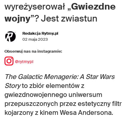
wyreżyserował „
Gwiezdne
wojny
”? Jest zwiastun
Redakcja Rytmy.pl
02 maja 2023
Obserwuj nas na instagramie:
@rytmypl
The Galactic Menagerie: A Star Wars
Story
to zbiór elementów z
gwiezdnowojennego uniwersum
przepuszczonych przez estetyczny filtr
kojarzony z kinem Wesa Andersona.