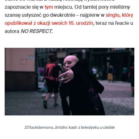
zapoznacie się w
tym
miejscu. Od tamtej pory mieliśmy
szansę usłyszeć go dwukrotnie – najpierw w
singlu, który
opublikował z okazji swoich 16. urodzin
, teraz na feacie u
autora
NO RESPECT
.
27.fuckdemons, źródło: kadr z teledysku
u ciebie