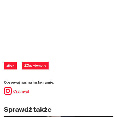
zibex
27.fuckdemons
Obserwuj nas na instagramie:
@rytmypl
Sprawdź także