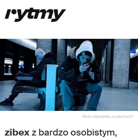
Kadr z teledysku „w płuckach"
zibex
z bardzo osobistym,