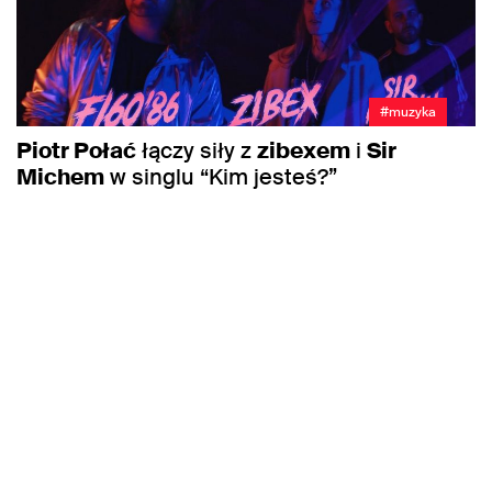
#muzyka
Piotr Połać
łączy siły z
zibexem
i
Sir
Michem
w singlu “Kim jesteś?”