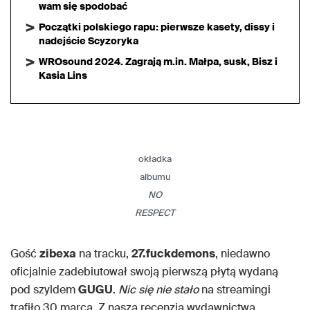
wam się spodobać
Początki polskiego rapu: pierwsze kasety, dissy i
nadejście Scyzoryka
WROsound 2024. Zagrają m.in. Małpa, susk, Bisz i
Kasia Lins
okładka
albumu
NO
RESPECT
Gość
zibexa
na tracku,
27.fuckdemons
, niedawno
oficjalnie zadebiutował swoją pierwszą płytą wydaną
pod szyldem
GUGU
.
Nic się nie stało
na streamingi
trafiło 30 marca. Z naszą recenzją wydawnictwa