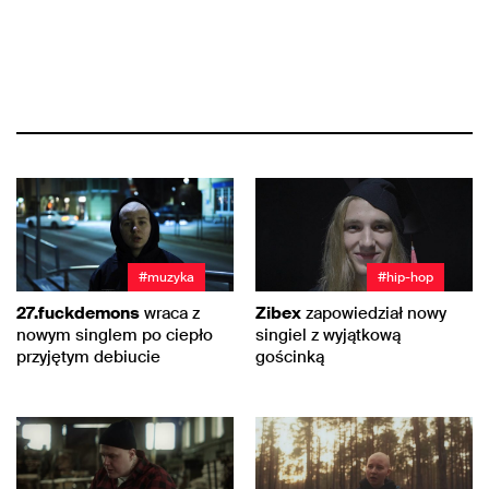
#muzyka
#hip-hop
27.fuckdemons
wraca z
Zibex
zapowiedział nowy
nowym singlem po ciepło
singiel z wyjątkową
przyjętym debiucie
gościnką