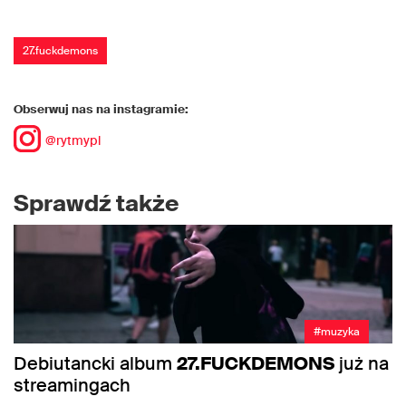
27.fuckdemons
Obserwuj nas na instagramie:
@rytmypl
Sprawdź także
#muzyka
Debiutancki album
27.FUCKDEMONS
już na
streamingach