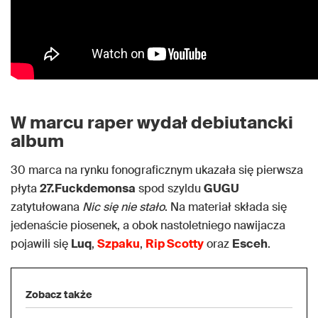
W marcu raper wydał debiutancki
album
30 marca na rynku fonograficznym ukazała się pierwsza
płyta
27.Fuckdemonsa
spod szyldu
GUGU
zatytułowana
Nic się nie stało
. Na materiał składa się
jedenaście piosenek, a obok nastoletniego nawijacza
pojawili się
Luq
,
Szpaku
,
Rip Scotty
oraz
Esceh
.
Zobacz także