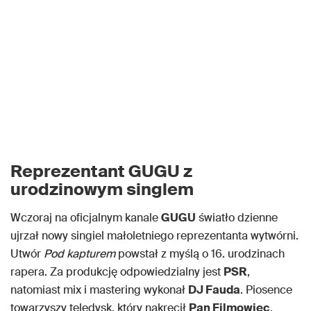
Reprezentant GUGU z
urodzinowym singlem
Wczoraj na oficjalnym kanale
GUGU
światło dzienne
ujrzał nowy singiel małoletniego reprezentanta wytwórni.
Utwór
Pod kapturem
powstał z myślą o 16. urodzinach
rapera. Za produkcję odpowiedzialny jest
PSR
,
natomiast mix i mastering wykonał
DJ Fauda
. Piosence
towarzyszy teledysk, który nakręcił
Pan Filmowiec
.