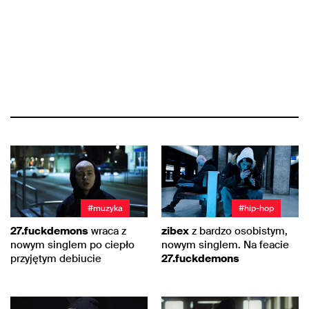
#muzyka
#hip-hop
27.fuckdemons
wraca z
zibex
z bardzo osobistym,
nowym singlem po ciepło
nowym singlem. Na feacie
przyjętym debiucie
27.fuckdemons