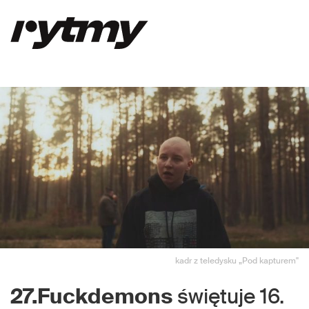
kadr z teledysku „Pod kapturem"
27.Fuckdemons
świętuje 16.