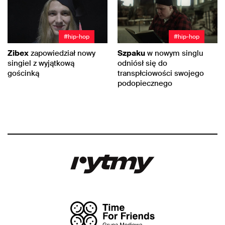
#hip-hop
#hip-hop
Zibex
zapowiedział nowy
Szpaku
w nowym singlu
singiel z wyjątkową
odniósł się do
gościnką
transpłciowości swojego
podopiecznego