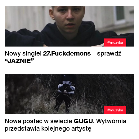
#muzyka
Nowy singiel
27.Fuckdemons
– sprawdź
“JAŹNIE”
#muzyka
Nowa postać w świecie
GUGU
. Wytwórnia
przedstawia kolejnego artystę