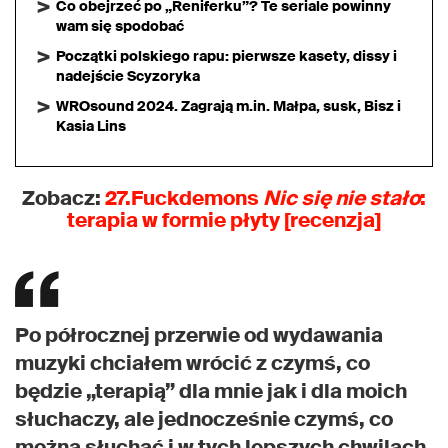
Co obejrzeć po „Reniferku”? Te seriale powinny
wam się spodobać
Początki polskiego rapu: pierwsze kasety, dissy i
nadejście Scyzoryka
WROsound 2024. Zagrają m.in. Małpa, susk, Bisz i
Kasia Lins
Zobacz:
27.Fuckdemons
Nic się nie stało
:
terapia w formie płyty [recenzja]
Po półrocznej przerwie od wydawania
muzyki chciałem wrócić z czymś, co
będzie „terapią” dla mnie jak i dla moich
słuchaczy, ale jednocześnie czymś, co
można słuchać i w tych lepszych chwilach.