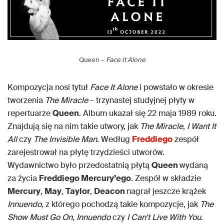
Queen –
Face It Alone
Kompozycja nosi tytuł
Face It Alone
i powstało w okresie
tworzenia
The Miracle
– trzynastej studyjnej płyty w
repertuarze
Queen
. Album ukazał się 22 maja 1989 roku.
Znajdują się na nim takie utwory, jak
The Miracle
,
I Want It
All
czy
The Invisible Man
. Według
Freddiego
zespół
zarejestrował na płytę trzydzieści utworów.
Wydawnictwo było przedostatnią płytą
Queen
wydaną
za życia
Freddiego Mercury’ego
. Zespół w składzie
Mercury
,
May
,
Taylor
,
Deacon
nagrał jeszcze krążek
Innuendo
, z którego pochodzą takie kompozycje, jak
The
Show Must Go On
,
Innuendo
czy
I Can’t Live With You
.