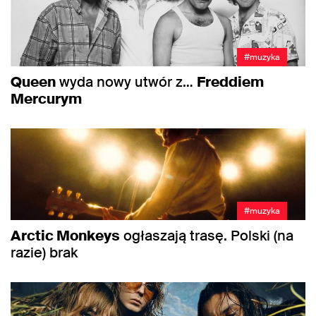
#muzyka
Queen
wyda nowy utwór z…
Freddiem
Mercurym
#muzyka
Arctic Monkeys
ogłaszają trasę. Polski (na
razie) brak