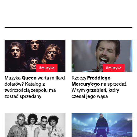
#muzyka
#muzyka
Muzyka
Queen
warta miliard
Rzeczy
Freddiego
dolarów? Katalog z
Mercury’ego
na sprzedaż.
twórczością zespołu ma
W tym
grzebień
, który
zostać sprzedany
czesał jego wąsa