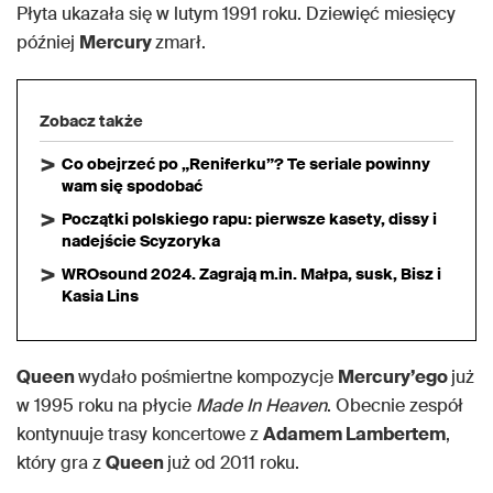
Płyta ukazała się w lutym 1991 roku. Dziewięć miesięcy
później
Mercury
zmarł.
Zobacz także
Co obejrzeć po „Reniferku”? Te seriale powinny
wam się spodobać
Początki polskiego rapu: pierwsze kasety, dissy i
nadejście Scyzoryka
WROsound 2024. Zagrają m.in. Małpa, susk, Bisz i
Kasia Lins
Queen
wydało pośmiertne kompozycje
Mercury’ego
już
w 1995 roku na płycie
Made In Heaven
. Obecnie zespół
kontynuuje trasy koncertowe z
Adamem Lambertem
,
który gra z
Queen
już od 2011 roku.