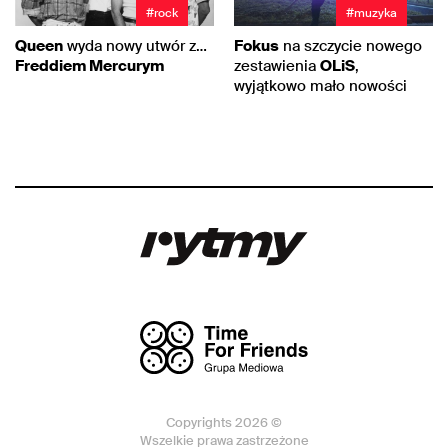
#rock
#muzyka
Queen
wyda nowy utwór z…
Fokus
na szczycie nowego
Freddiem Mercurym
zestawienia
OLiS
,
wyjątkowo mało nowości
Copyrights 2026 ©
Wszelkie prawa zastrzeżone