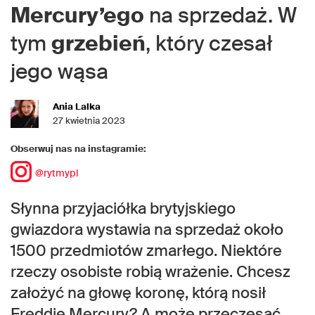
Mercury’ego
na sprzedaż. W
tym
grzebień
, który czesał
jego wąsa
Ania Lalka
27 kwietnia 2023
Obserwuj nas na instagramie:
@rytmypl
Słynna przyjaciółka brytyjskiego
gwiazdora wystawia na sprzedaż około
1500 przedmiotów zmarłego. Niektóre
rzeczy osobiste robią wrażenie. Chcesz
założyć na głowę koronę, którą nosił
Freddie Mercury? A może przeczesać