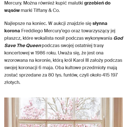
Mercury. Można również kupić malutki
grzebień do
wąsów
marki Tiffany & Co.
Najlepsze na koniec. W aukcji znajdzie się
słynna
korona
Freddiego Mercury’ego oraz towarzyszący jej
płaszcz, które wokalista nosił podczas wykonywania
God
Save The Queen
podczas swojej ostatniej trasy
koncertowej w 1986 roku. Uważa się, że jest ona
wzorowana na koronie, którą król Karol III założy podczas
swojej koronacji 6 maja. Oba kultowe przedmioty mają
zostać sprzedane za 80 tys. funtów, czyli około 415 197
złotych.