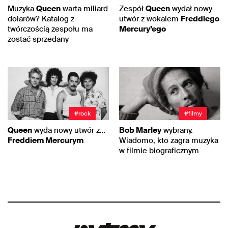
Muzyka
Queen
warta miliard
Zespół
Queen
wydał nowy
dolarów? Katalog z
utwór z wokalem
Freddiego
twórczością zespołu ma
Mercury’ego
zostać sprzedany
#rock
#filmy
Queen
wyda nowy utwór z…
Bob Marley
wybrany.
Freddiem Mercurym
Wiadomo, kto zagra muzyka
w filmie biograficznym