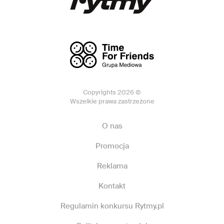
Copyrights 2026 ©
Wszelkie prawa zastrzeżone
O nas
Promocja
Reklama
Kontakt
Regulamin konkursu Rytmy.pl