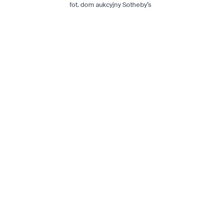
fot. dom aukcyjny Sotheby’s