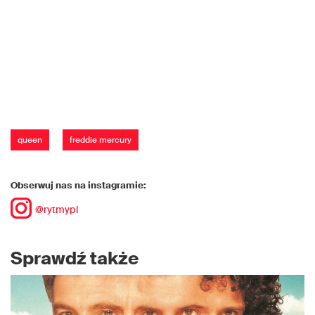
queen
freddie mercury
Obserwuj nas na instagramie:
@rytmypl
Sprawdź także