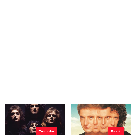
#muzyka
#rock