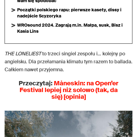
wam się spodobać
Początki polskiego rapu: pierwsze kasety, dissy i
nadejście Scyzoryka
WROsound 2024. Zagrają m.in. Małpa, susk, Bisz i
Kasia Lins
THE LONELIEST
to trzeci singiel zespołu i… kolejny po
angielsku. Dla przełamania klimatu tym razem to ballada.
Całkiem nawet przyjemna.
Przeczytaj:
Måneskin: na Open’er
Festival lepiej niż solowo (tak, da
się) [opinia]