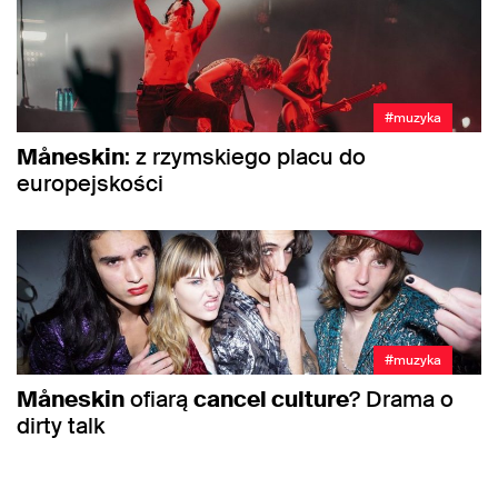
#muzyka
Måneskin
: z rzymskiego placu do
europejskości
#muzyka
Måneskin
ofiarą
cancel culture
? Drama o
dirty talk