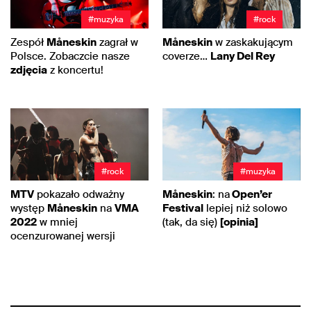
#muzyka
#rock
Zespół
Måneskin
zagrał w
Måneskin
w zaskakującym
Polsce. Zobaczcie nasze
coverze…
Lany Del Rey
zdjęcia
z koncertu!
#rock
#muzyka
MTV
pokazało odważny
Måneskin
: na
Open’er
występ
Måneskin
na
VMA
Festival
lepiej niż solowo
2022
w mniej
(tak, da się)
[opinia]
ocenzurowanej wersji