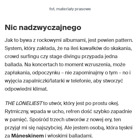
fot. materiały prasowe
Nic nadzwyczajnego
Jak to bywa z rockowymi albumami, jest pewien pattern.
System, który zakłada, że na ileś kawałków do skakania,
crowd surfingu czy stage divingu przypada jedna
ballada. Na koncertach to moment wzruszenia, może
zapłakania, odpoczynku – nie zapominajmy o tym – no i
wyjęcia zapalniczki/latarki w telefonie, aby stworzyć
odpowiedni klimat.
THE LONELIEST
to utwór, który jest po prostu okej.
Rytmiczny, wpada w ucho, refren dość szybko zapadnie
w pamięć. Spośród trzech utworów z nowej ery, ten
przyjął mi się najszybciej. Ale jestem osobą, która tęskni
za
Måneskinem
i włoskimi balladami.