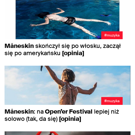
#muzyka
Måneskin
skończył się po włosku, zaczął
się po amerykańsku
[opinia]
#muzyka
Måneskin
: na
Open’er Festival
lepiej niż
solowo (tak, da się)
[opinia]