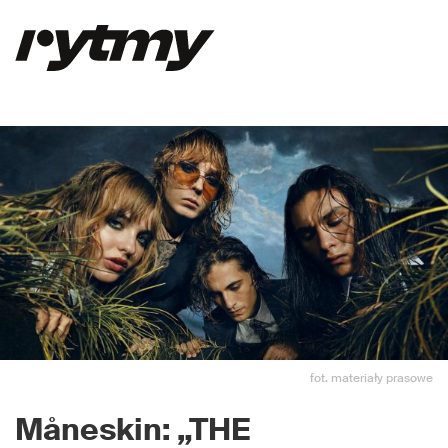
fot. materiały prasowe
Måneskin:
„THE